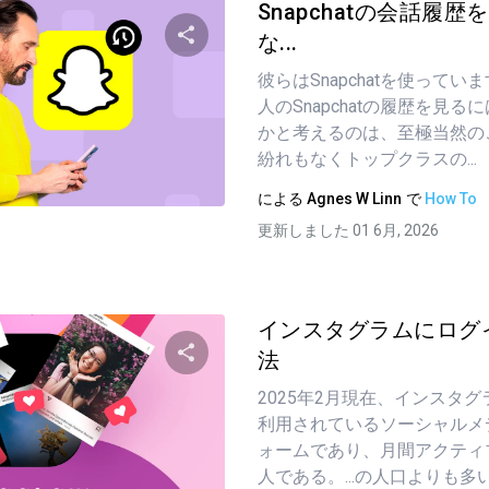
Snapchatの会話履
な...
彼らはSnapchatを使って
この記事を共有する
人のSnapchatの履歴を見
かと考えるのは、至極当然のこと
紛れもなくトップクラスの...
ツイッター
フェイスブック
リンクをコピーする
による
Agnes W Linn
で
How To
更新しました 01 6月, 2026
インスタグラムにログ
法
2025年2月現在、インスタ
この記事を共有する
利用されているソーシャルメ
ォームであり、月間アクティ
人である。...の人口よりも多い