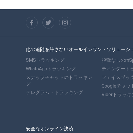
他の追随を許さないオールインワン・ソリューシ
SMSトラッキング
脱獄なしのmS
WhatsAppトラッキング
ティンダート
スナップチャットのトラッキン
フェイスブッ
グ
Googleチャ
テレグラム・トラッキング
Viberトラッ
安全なオンライン決済