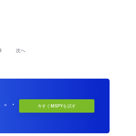
9
次へ
。.
今すぐMSPYを試す