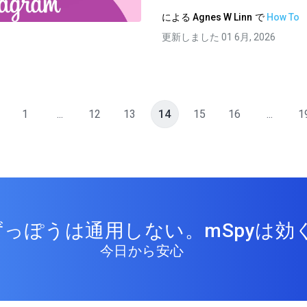
ツイッター
フェイスブック
リンクをコピーする
による
Agnes W Linn
で
How To
更新しました 01 6月, 2026
1
...
12
13
14
15
16
...
1
っぽうは通用しない。mSpyは効く
今日から安心