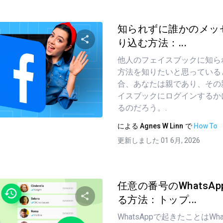
知られずに誰かのメッ
り込む方法：...
他人のフェイスブックに知ら
この記事を共有する
方法を知りたいと思っている
合、あなたは親であり、その
イスブックにログインするか
ツイッター
フェイスブック
るのだろう。.
リンクをコピーする
による
Agnes W Linn
で
How To
更新しました 01 6月, 2026
任意の番号のWhatsA
る方法：トップ...
WhatsAppで起きたことはWh
この記事を共有する