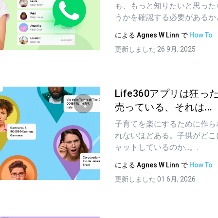
も、もっと知りたいと思った
うかを確認する必要があるかどう
による
Agnes W Linn
で
How To
ツイッター
フェイスブック
リンクをコピーする
更新しました 26 9月, 2025
Life360アプリは狂
売っている、それは...
子育てを楽にするために作ら
この記事を共有する
れないほどある。子供がどこ
ャットしているのか...。.
による
Agnes W Linn
で
How To
ツイッター
フェイスブック
リンクをコピーする
更新しました 01 6月, 2026