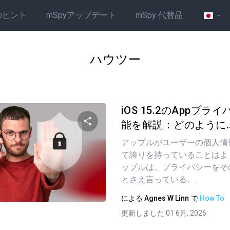
のヒント
mSpyアップデート
mSpy 代替品
ハウツー
iOS 15.2のAppプ
能を解説：どのように..
アップルがユーザーの個人情
この記事を共有する
て誇りを持っていることはよ
ップルは、プライバシーをそ
とさえ言っている。.
ツイッター
フェイスブック
リンクをコピーする
による
Agnes W Linn
で
How To
更新しました 01 6月, 2026