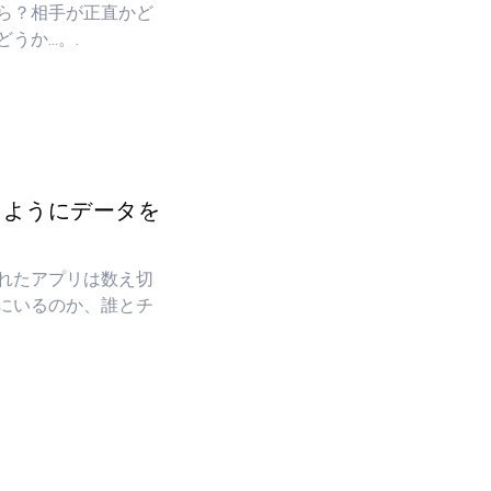
ら？相手が正直かど
か...。.
ったようにデータを
れたアプリは数え切
にいるのか、誰とチ