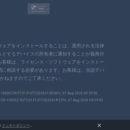
トルコ語
ポーランド語
日本
ウェアをインストールすることは、適用される法律
ノルスク
うとするデバイスの所有者に通知することが義務付
スヴェンスカ
お客様は、ライセンス・ソフトウェアをインストー
問に相談する必要があります。お客様は、当該デバ
ภาษาไทย
かねますのでご了承ください。.
简体中文
50 +0000Z9UTC3131UTC2026312026Fri, 07 Aug 2026 09:39:50
9:50 +0000Z-9UTC3131UTC202631#!31Fri, 07 Aug 2026 09:39:50
ダンスク
हिंदी
の
クッキーポリシー
.。
オランダ語