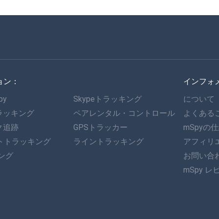
ョン：
インフォ
py
Skypeトラッキング
について
ラッキング
ペアレンタル・コントロール
よくある
ク追跡
GPSトラッカー
mSpyの
ットトラッキング
ライントラッキング
アフィリ
キング
お問い合
mSpy レ