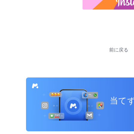
投
稿
前に戻る
ナ
ビ
ゲ
ー
当てず
シ
ョ
ン