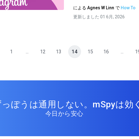
ツイッター
フェイスブック
リンクをコピーする
による
Agnes W Linn
で
How To
更新しました 01 6月, 2026
1
...
12
13
14
15
16
...
1
っぽうは通用しない。mSpyは効く
今日から安心