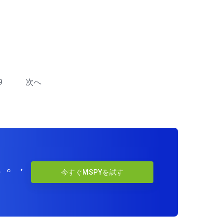
9
次へ
。.
今すぐMSPYを試す