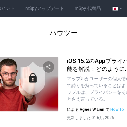
のヒント
mSpyアップデート
mSpy 代替品
ハウツー
iOS 15.2のAppプ
能を解説：どのように..
アップルがユーザーの個人情
この記事を共有する
て誇りを持っていることはよ
ップルは、プライバシーをそ
とさえ言っている。.
ツイッター
フェイスブック
リンクをコピーする
による
Agnes W Linn
で
How To
更新しました 01 6月, 2026