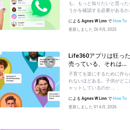
も、もっと知りたいと思った
うかを確認する必要があるかどう
による
Agnes W Linn
で
How To
ツイッター
フェイスブック
リンクをコピーする
更新しました 26 9月, 2025
Life360アプリは狂
売っている、それは...
子育てを楽にするために作ら
この記事を共有する
れないほどある。子供がどこ
ャットしているのか...。.
による
Agnes W Linn
で
How To
ツイッター
フェイスブック
リンクをコピーする
更新しました 01 6月, 2026