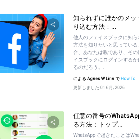
知られずに誰かのメッ
り込む方法：...
他人のフェイスブックに知ら
この記事を共有する
方法を知りたいと思っている
合、あなたは親であり、その
イスブックにログインするか
ツイッター
フェイスブック
るのだろう。.
リンクをコピーする
による
Agnes W Linn
で
How To
更新しました 01 6月, 2026
任意の番号のWhatsA
る方法：トップ...
WhatsAppで起きたことはWh
この記事を共有する