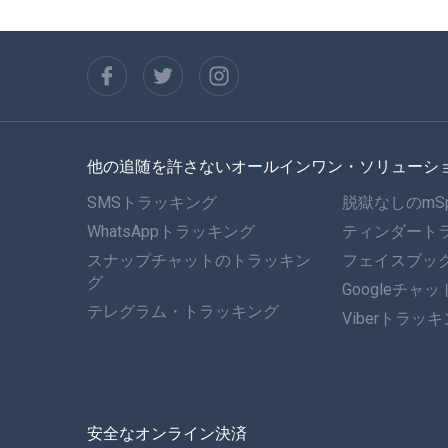
他の追随を許さないオールインワン・ソリューシ
SMSトラッキング
脱獄なしのmS
WhatsAppトラッキング
ティンダート
スナップチャットのトラッキン
フェイスブッ
グ
Googleチャ
テレグラム・トラッキング
Viberトラッ
安全なオンライン決済