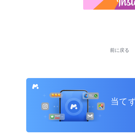
投
稿
前に戻る
ナ
ビ
ゲ
ー
当てず
シ
ョ
ン