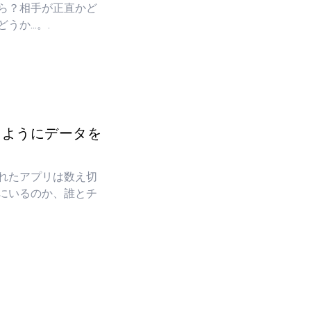
ら？相手が正直かど
か...。.
ったようにデータを
れたアプリは数え切
にいるのか、誰とチ