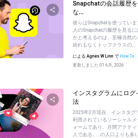
Snapchatの会話履
な...
彼らはSnapchatを使って
この記事を共有する
人のSnapchatの履歴を見
かと考えるのは、至極当然のこと
紛れもなくトップクラスの...
ツイッター
フェイスブック
リンクをコピーする
による
Agnes W Linn
で
How To
更新しました 01 6月, 2026
インスタグラムにログ
法
2025年2月現在、インスタ
この記事を共有する
利用されているソーシャルメ
ォームであり、月間アクティ
人である。...の人口よりも多い