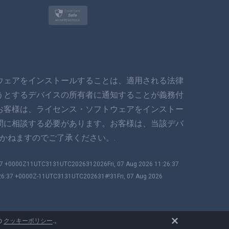
トルコ語
ポーランド語
日本
ウェアをインストールすることは、適用される法律
ノルスク
うとするデバイスの所有者に通知することが義務付
スヴェンスカ
お客様は、ライセンス・ソフトウェアをインストー
問に相談する必要があります。お客様は、当該デバ
ภาษาไทย
かねますのでご了承ください。.
简体中文
:37 +0000Z11UTC3131UTC2026312026Fri, 07 Aug 2026 11:26:37
:26:37 +0000Z-11UTC3131UTC202631#!31Fri, 07 Aug 2026
ダンスク
हिंदी
の
クッキーポリシー
.。
オランダ語