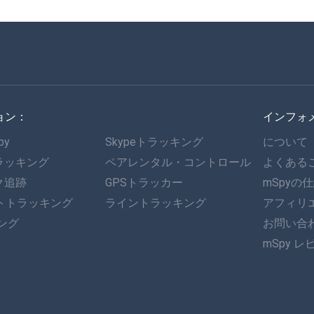
ョン：
インフォ
py
Skypeトラッキング
について
ラッキング
ペアレンタル・コントロール
よくある
ク追跡
GPSトラッカー
mSpyの
ットトラッキング
ライントラッキング
アフィリ
キング
お問い合
mSpy レ