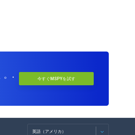
。.
今すぐMSPYを試す
英語（アメリカ）