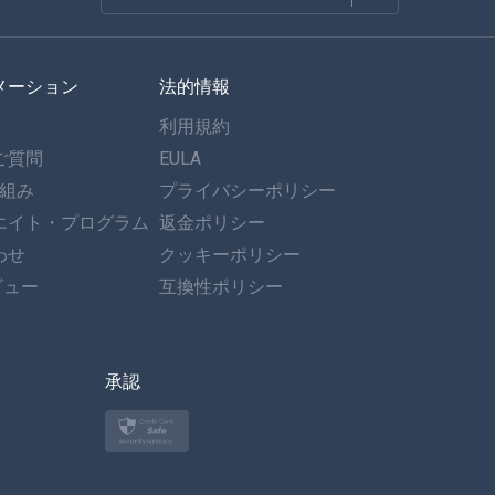
フランセ
メーション
法的情報
スペイン語
利用規約
ドイツ語
ご質問
EULA
仕組み
プライバシーポリシー
ポルトガル語
エイト・プログラム
返金ポリシー
わせ
イタリア語
クッキーポリシー
ビュー
互換性ポリシー
العربية
한국의
承認
トルコ語
ポーランド語