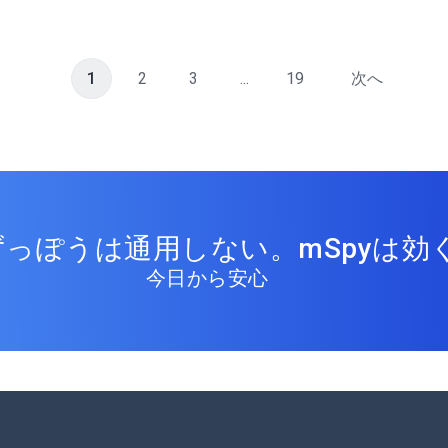
1
2
3
...
19
次へ
っぽうは通用しない。mSpyは効く
今日から安心