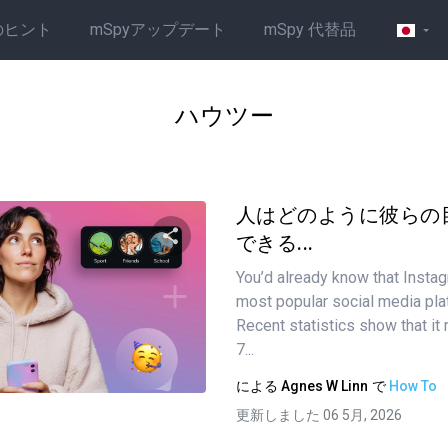
のヒント
mSpyアップデート
mSpy 代替品
ハウツー
人はどのように彼らの
できる...
You’d already know that Instag
この記事を共有する
most popular social media pla
Recent statistics show that it
7...
ツイッター
フェイスブック
リンクをコピーする
による
Agnes W Linn
で
How To
更新しました 06 5月, 2026