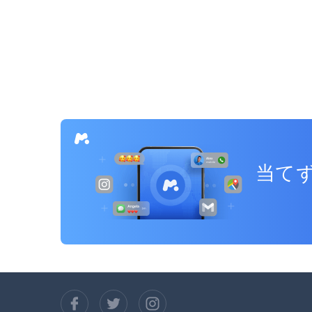
投
稿
ナ
ビ
ゲ
ー
当てず
シ
ョ
ン