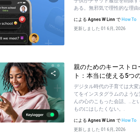
子供がチャット履歴を削除す
ある。無邪気で理性的な理由
この記事を共有する
による
Agnes W Linn
で
How To
更新しました 01 6月, 2026
ツイッター
フェイスブック
リンクをコピーする
親のためのキーストロ
ト：本当に使える5つのア
デジタル時代の子育ては大変
この記事を共有する
てをインスタグラムのような
んの心のこもった会話、...
ものにはしたくない。.
ツイッター
フェイスブック
リンクをコピーする
による
Agnes W Linn
で
How To
更新しました 01 6月, 2026