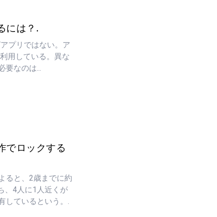
るには？.
ングアプリではない。ア
が利用している。異な
なのは...
作でロックする
よると、2歳までに約
ち、4人に1人近くが
有しているという。.