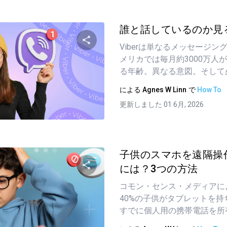
誰と話しているのか見
Viberは単なるメッセージ
メリカでは毎月約3000万人
この記事を共有する
る年齢。異なる意図。そして必要
による
Agnes W Linn
で
How To
更新しました 01 6月, 2026
ツイッター
フェイスブック
リンクをコピーする
子供のスマホを遠隔操
には？3つの方法
コモン・センス・メディアに
この記事を共有する
40%の子供がタブレットを持
すでに個人用の携帯電話を所