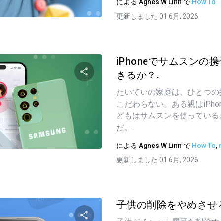
による
Agnes W Linn
で
How To
ツイッター
フェイスブック
リンクをコピーする
更新しました 01 6月, 2026
iPhoneでサムスンの
きるか？.
たいていの家庭は、ひとつの
この記事を共有する
こだわらない。ある親はiPho
どもはサムスンを使っている
だ。.
ツイッター
フェイスブック
リンクをコピーする
による
Agnes W Linn
で
How To
,
更新しました 01 6月, 2026
子供の削除をやめさせる