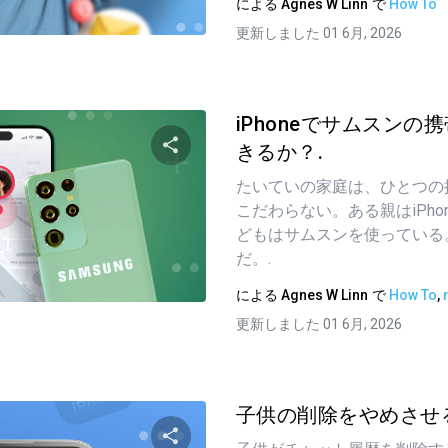
による
Agnes W Linn
で
How To
ツイッター
フェイスブック
リンクをコピーする
更新しました 01 6月, 2026
iPhoneでサムスンの
きるか？.
たいていの家庭は、ひとつの
この記事を共有する
こだわらない。ある親はiPho
どもはサムスンを使っている
だ。.
ツイッター
フェイスブック
リンクをコピーする
による
Agnes W Linn
で
How To
,
更新しました 01 6月, 2026
子供の削除をやめさせる