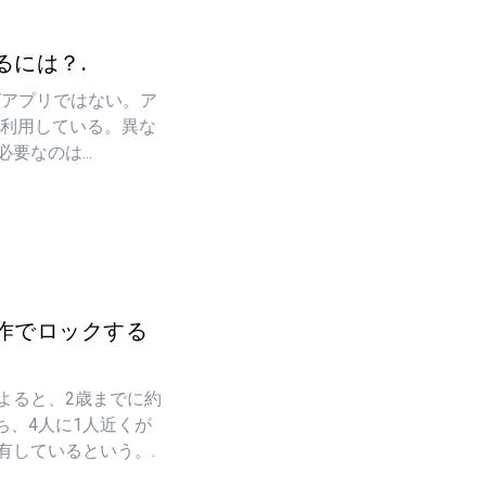
るには？.
ングアプリではない。ア
が利用している。異な
なのは...
作でロックする
よると、2歳までに約
ち、4人に1人近くが
有しているという。.