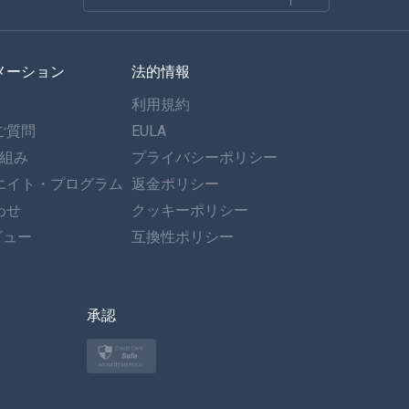
フランセ
メーション
法的情報
スペイン語
利用規約
ドイツ語
ご質問
EULA
仕組み
プライバシーポリシー
ポルトガル語
エイト・プログラム
返金ポリシー
わせ
イタリア語
クッキーポリシー
ビュー
互換性ポリシー
العربية
한국의
承認
トルコ語
ポーランド語