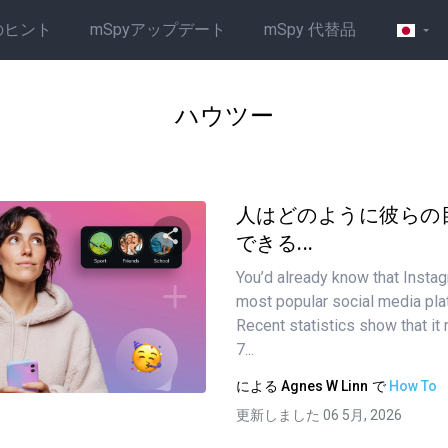
のヒント
mSpyアップデート
mSpy 代替品
ハウツー
人はどのように彼らの
できる...
You’d already know that Instag
この記事を共有する
most popular social media pla
Recent statistics show that it
7...
ツイッター
フェイスブック
リンクをコピーする
による
Agnes W Linn
で
How To
更新しました 06 5月, 2026