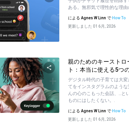
子供がチャット履歴を削除す
ある。無邪気で理性的な理由
この記事を共有する
による
Agnes W Linn
で
How To
更新しました 01 6月, 2026
ツイッター
フェイスブック
リンクをコピーする
親のためのキーストロ
ト：本当に使える5つのア
デジタル時代の子育ては大変
この記事を共有する
てをインスタグラムのような
んの心のこもった会話、...
ものにはしたくない。.
ツイッター
フェイスブック
リンクをコピーする
による
Agnes W Linn
で
How To
更新しました 01 6月, 2026