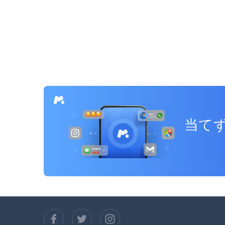
投
稿
ナ
ビ
ゲ
ー
当てず
シ
ョ
ン