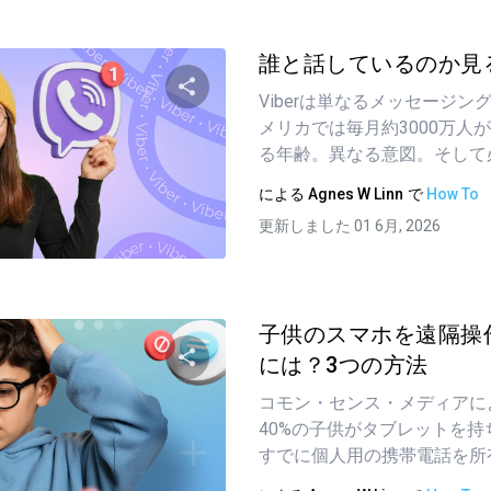
誰と話しているのか見
Viberは単なるメッセージ
メリカでは毎月約3000万人
この記事を共有する
る年齢。異なる意図。そして必要
による
Agnes W Linn
で
How To
更新しました 01 6月, 2026
ツイッター
フェイスブック
リンクをコピーする
子供のスマホを遠隔操
には？3つの方法
コモン・センス・メディアに
この記事を共有する
40%の子供がタブレットを持
すでに個人用の携帯電話を所