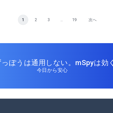
1
2
3
...
19
次へ
っぽうは通用しない。mSpyは効く
今日から安心