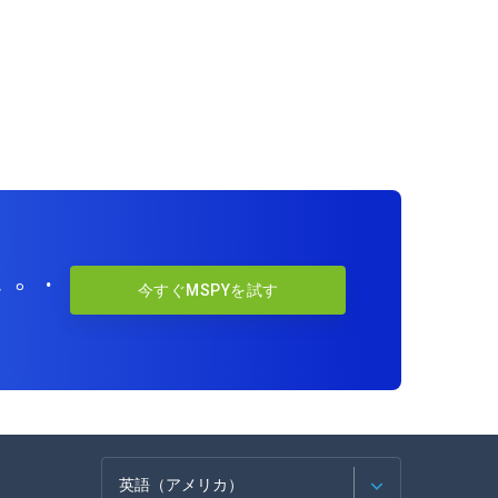
。.
今すぐMSPYを試す
英語（アメリカ）