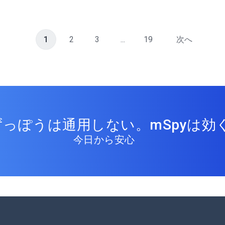
1
2
3
...
19
次へ
っぽうは通用しない。mSpyは効く
今日から安心