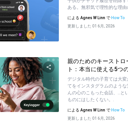
子供がチャット履歴を削除す
ある。無邪気で理性的な理由
この記事を共有する
による
Agnes W Linn
で
How To
更新しました 01 6月, 2026
ツイッター
フェイスブック
リンクをコピーする
親のためのキーストロ
ト：本当に使える5つのア
デジタル時代の子育ては大変
この記事を共有する
てをインスタグラムのような
んの心のこもった会話、...
ものにはしたくない。.
ツイッター
フェイスブック
リンクをコピーする
による
Agnes W Linn
で
How To
更新しました 01 6月, 2026