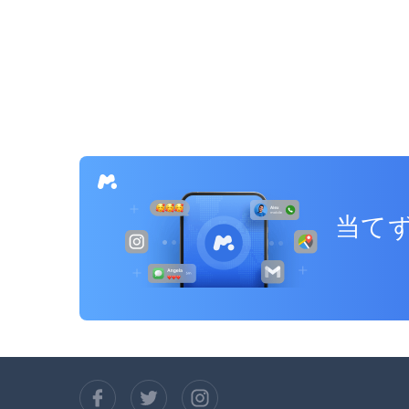
投
稿
ナ
ビ
ゲ
ー
当てず
シ
ョ
ン