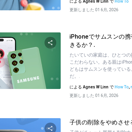
による
Agnes W Linn
で
How To
ツイッター
フェイスブック
リンクをコピーする
更新しました 01 6月, 2026
iPhoneでサムスンの
きるか？.
たいていの家庭は、ひとつの
この記事を共有する
こだわらない。ある親はiPho
どもはサムスンを使っている
だ。.
ツイッター
フェイスブック
リンクをコピーする
による
Agnes W Linn
で
How To
,
更新しました 01 6月, 2026
子供の削除をやめさせる