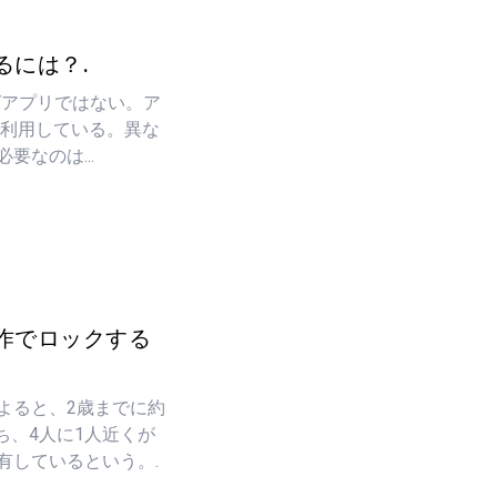
るには？.
ングアプリではない。ア
が利用している。異な
なのは...
作でロックする
よると、2歳までに約
ち、4人に1人近くが
有しているという。.