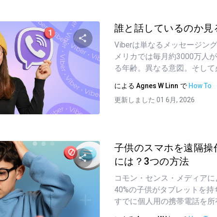
誰と話しているのか見
Viberは単なるメッセージ
メリカでは毎月約3000万人
この記事を共有する
る年齢。異なる意図。そして必要
による
Agnes W Linn
で
How To
更新しました 01 6月, 2026
ツイッター
フェイスブック
リンクをコピーする
子供のスマホを遠隔操
には？3つの方法
コモン・センス・メディアに
この記事を共有する
40%の子供がタブレットを持
すでに個人用の携帯電話を所