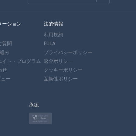
フランセ
メーション
法的情報
スペイン語
利用規約
ドイツ語
ご質問
EULA
仕組み
プライバシーポリシー
ポルトガル語
エイト・プログラム
返金ポリシー
わせ
イタリア語
クッキーポリシー
ビュー
互換性ポリシー
العربية
한국의
承認
トルコ語
ポーランド語