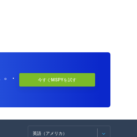
。.
今すぐMSPYを試す
英語（アメリカ）