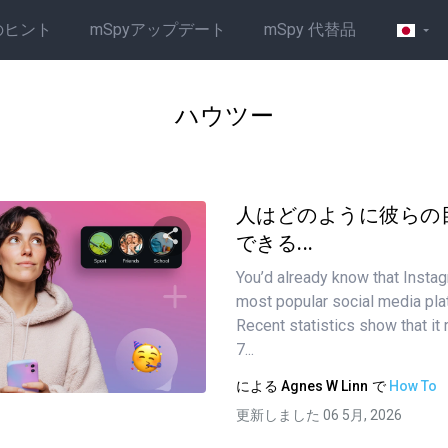
のヒント
mSpyアップデート
mSpy 代替品
ハウツー
人はどのように彼らの
できる...
You’d already know that Instag
この記事を共有する
most popular social media pla
Recent statistics show that it
7...
ツイッター
フェイスブック
リンクをコピーする
による
Agnes W Linn
で
How To
更新しました 06 5月, 2026