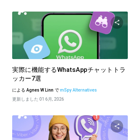
この記
ツイッター
フェイ
実際に機能するWhatsAppチャットトラ
ッカー7選
による
Agnes W Linn
で
mSpy Alternatives
更新しました 01 6月, 2026