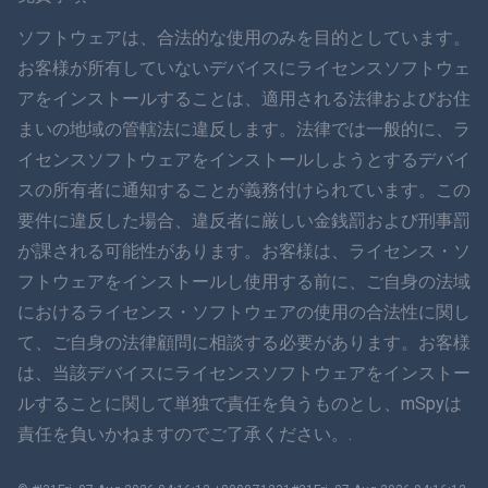
ภาษาไทย
ソフトウェアは、合法的な使用のみを目的としています。
お客様が所有していないデバイスにライセンスソフトウェ
简体中文
アをインストールすることは、適用される法律およびお住
まいの地域の管轄法に違反します。法律では一般的に、ラ
ダンスク
イセンスソフトウェアをインストールしようとするデバイ
हिंदी
スの所有者に通知することが義務付けられています。この
要件に違反した場合、違反者に厳しい金銭罰および刑事罰
オランダ語
が課される可能性があります。お客様は、ライセンス・ソ
フトウェアをインストールし使用する前に、ご自身の法域
עברית
におけるライセンス・ソフトウェアの使用の合法性に関し
て、ご自身の法律顧問に相談する必要があります。お客様
ロマン
は、当該デバイスにライセンスソフトウェアをインストー
Ελληνικά
ルすることに関して単独で責任を負うものとし、mSpyは
責任を負いかねますのでご了承ください。.
ベトナム語