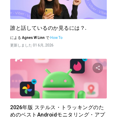
この記
ツイッター
フェイ
誰と話しているのか見るには？.
による
Agnes W Linn
で
How To
更新しました 01 6月, 2026
この記
ツイッター
フェイ
2026年版 ステルス・トラッキングのた
めのベストAndroidモニタリング・アプ