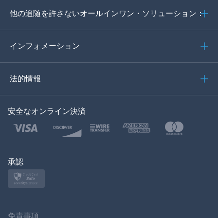
他の追随を許さないオールインワン・ソリューション：
ポルトガル語
イタリア語
インフォメーション
العربية
法的情報
한국의
安全なオンライン決済
トルコ語
ポーランド語
日本
承認
ノルスク
スヴェンスカ
免責事項