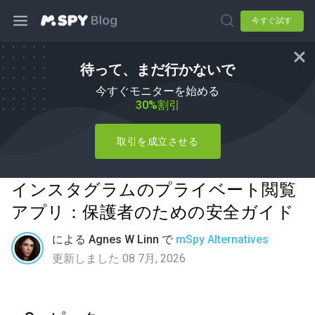
今すぐ試す
待って、まだ行かないで
今すぐモニターを始める
30%割引
取引を成立させる
インスタグラムのプライベート閲覧
アプリ：保護者のための安全ガイド
による
Agnes W Linn
で
mSpy Alternatives
更新しました 08 7月, 2026