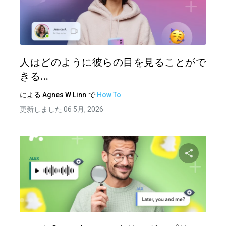
この記
ツイッター
フェイ
人はどのように彼らの目を見ることがで
きる...
による
Agnes W Linn
で
How To
更新しました 06 5月, 2026
この記
ツイッター
フェイ