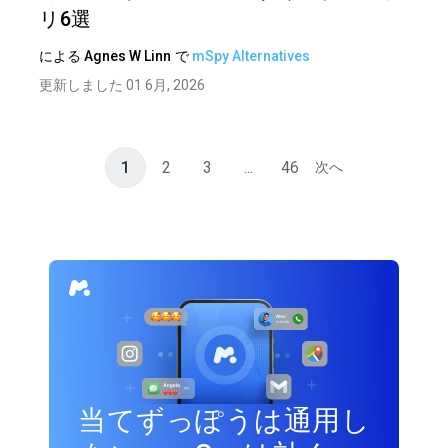
リ6選
による
Agnes W Linn
で
mSpy Alternatives
更新しました 01 6月, 2026
1
2
3
...
46
次へ
当てずっぽうは通用し