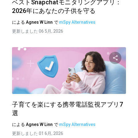
ベストSnapchatモニタリングアプリ：
2026年にあなたの子供を守る
による
Agnes W Linn
で
mSpy Alternatives
更新しました 06 5月, 2026
この記
ツイッター
フェイ
子育てを楽にする携帯電話監視アプリ7
選
による
Agnes W Linn
で
mSpy Alternatives
更新しました 01 6月, 2026