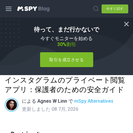
今すぐ試す
待って、まだ行かないで
今すぐモニターを始める
30%割引
取引を成立させる
インスタグラムのプライベート閲覧
アプリ：保護者のための安全ガイド
による
Agnes W Linn
で
mSpy Alternatives
更新しました 08 7月, 2026