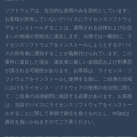
ภาษาไทย
ソフトウェアは、合法的な使用のみを目的としています。
お客様が所有していないデバイスにライセンスソフトウェ
简体中文
アをインストールすることは、適用される法律およびお住
まいの地域の管轄法に違反します。法律では一般的に、ラ
ダンスク
イセンスソフトウェアをインストールしようとするデバイ
हिंदी
スの所有者に通知することが義務付けられています。この
要件に違反した場合、違反者に厳しい金銭罰および刑事罰
オランダ語
が課される可能性があります。お客様は、ライセンス・ソ
フトウェアをインストールし使用する前に、ご自身の法域
עברית
におけるライセンス・ソフトウェアの使用の合法性に関し
て、ご自身の法律顧問に相談する必要があります。お客様
ロマン
は、当該デバイスにライセンスソフトウェアをインストー
Ελληνικά
ルすることに関して単独で責任を負うものとし、mSpyは
責任を負いかねますのでご了承ください。.
ベトナム語