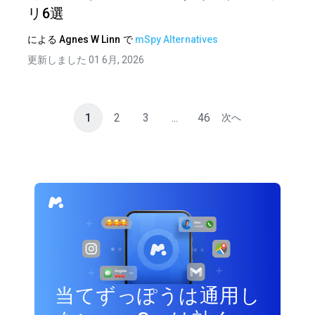
リ6選
による
Agnes W Linn
で
mSpy Alternatives
更新しました 01 6月, 2026
1
2
3
...
46
次へ
当てずっぽうは通用し