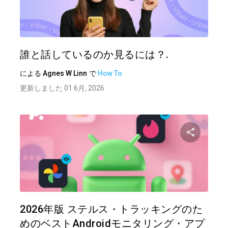
この記
ツイッター
フェイ
誰と話しているのか見るには？.
による
Agnes W Linn
で
How To
更新しました 01 6月, 2026
この記
ツイッター
フェイ
2026年版 ステルス・トラッキングのた
めのベストAndroidモニタリング・アプ