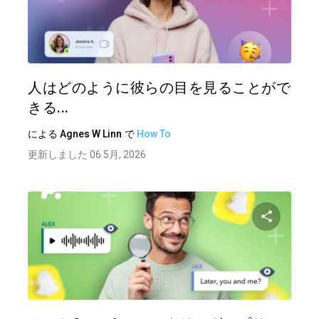
この記
ツイッター
フェイ
人はどのように彼らの目を見ることがで
きる...
による
Agnes W Linn
で
How To
更新しました 06 5月, 2026
この記
ツイッター
フェイ