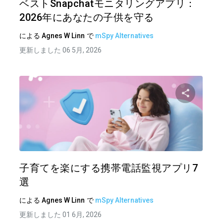
ベストSnapchatモニタリングアプリ：
2026年にあなたの子供を守る
による
Agnes W Linn
で
mSpy Alternatives
更新しました 06 5月, 2026
この記
ツイッター
フェイ
子育てを楽にする携帯電話監視アプリ7
選
による
Agnes W Linn
で
mSpy Alternatives
更新しました 01 6月, 2026