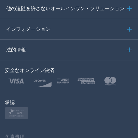
他の追随を許さないオールインワン・ソリューション：
ポルトガル語
イタリア語
インフォメーション
العربية
法的情報
한국의
安全なオンライン決済
トルコ語
ポーランド語
日本
承認
ノルスク
スヴェンスカ
免責事項