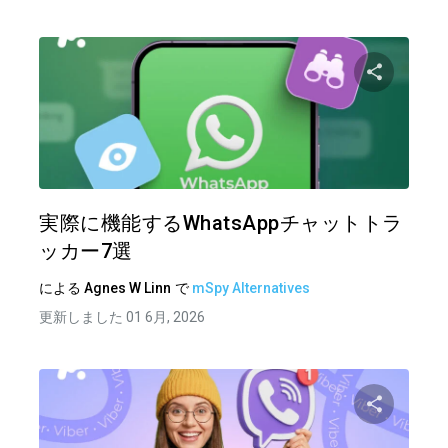
この記
ツイッター
フェイ
実際に機能するWhatsAppチャットトラ
ッカー7選
による
Agnes W Linn
で
mSpy Alternatives
更新しました 01 6月, 2026