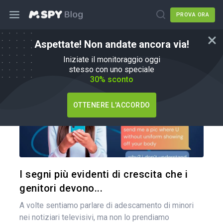
PROVA ORA
Aspettate! Non andate ancora via!
Consigli per i genitori
Iniziate il monitoraggio oggi
stesso con uno speciale
30% sconto
OTTENERE L'ACCORDO
Condividi 
Twitter
I segni più evidenti di crescita che i
genitori devono...
A volte sentiamo parlare di adescamento di minori
nei notiziari televisivi, ma non lo prendiamo