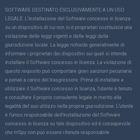
ภาษาไทย
SOFTWARE DESTINATO ESCLUSIVAMENTE A UN USO
LEGALE. L'installazione del Software concesso in licenza
简体中文
su un dispositivo di cui non si è proprietari costituisce una
violazione delle leggi vigenti e delle leggi della
Dansk
giurisdizione locale. La legge richiede generalmente di
हिंदी
informare i proprietari dei dispositivi sui quali si intende
installare il Software concesso in licenza. La violazione di
Olandese
questo requisito può comportare gravi sanzioni pecuniarie
e penali a carico del trasgressore. Prima di installare e
עברית
utilizzare il Software concesso in licenza, l'utente è tenuto
a consultare il proprio consulente legale in merito alla
Română
legalità del suo utilizzo nella propria giurisdizione. L'utente
Ελληνικά
è l'unico responsabile dell'installazione del Software
concesso in licenza su tale dispositivo ed è consapevole
Tiếng Việt
che mSpy non può essere ritenuta responsabile.