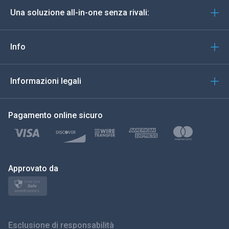
Una soluzione all-in-one senza rivali:
Portoghese
Italiano
Info
العربية
Informazioni legali
한국의
Pagamento online sicuro
Türkçe
Polski
日本
Approvato da
Norsk
Svenska
Esclusione di responsabilità