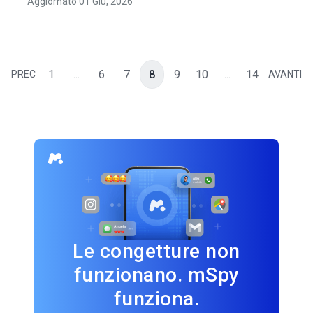
Aggiornato 01 Giu, 2026
1
...
6
7
8
9
10
...
14
PREC
AVANTI
Le congetture non
funzionano. mSpy
funziona.