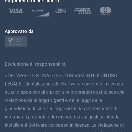
Pagamento online sicuro
Türkçe
Polski
日本
Approvato da
Norsk
Svenska
Esclusione di responsabilità
ภาษาไทย
SOFTWARE DESTINATO ESCLUSIVAMENTE A UN USO
LEGALE. L'installazione del Software concesso in licenza
简体中文
su un dispositivo di cui non si è proprietari costituisce una
violazione delle leggi vigenti e delle leggi della
Dansk
giurisdizione locale. La legge richiede generalmente di
हिंदी
informare i proprietari dei dispositivi sui quali si intende
installare il Software concesso in licenza. La violazione di
Olandese