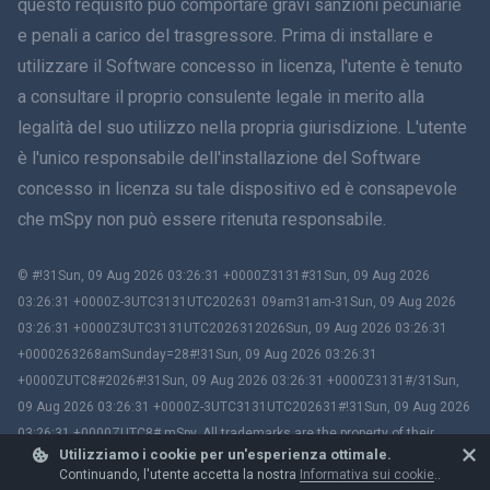
questo requisito può comportare gravi sanzioni pecuniarie
e penali a carico del trasgressore. Prima di installare e
עברית
utilizzare il Software concesso in licenza, l'utente è tenuto
a consultare il proprio consulente legale in merito alla
Română
legalità del suo utilizzo nella propria giurisdizione. L'utente
Ελληνικά
è l'unico responsabile dell'installazione del Software
concesso in licenza su tale dispositivo ed è consapevole
Tiếng Việt
che mSpy non può essere ritenuta responsabile.
繁體中文
© #!31Sun, 09 Aug 2026 03:26:31 +0000Z3131#31Sun, 09 Aug 2026
03:26:31 +0000Z-3UTC3131UTC202631 09am31am-31Sun, 09 Aug 2026
Slovenia
03:26:31 +0000Z3UTC3131UTC2026312026Sun, 09 Aug 2026 03:26:31
+0000263268amSunday=28#!31Sun, 09 Aug 2026 03:26:31
Bahasa Melayu
+0000ZUTC8#2026#!31Sun, 09 Aug 2026 03:26:31 +0000Z3131#/31Sun,
09 Aug 2026 03:26:31 +0000Z-3UTC3131UTC202631#!31Sun, 09 Aug 2026
Čeština
03:26:31 +0000ZUTC8# mSpy. All trademarks are the property of their
Utilizziamo i cookie per un'esperienza ottimale.
respective owners.
Magiaro
Continuando, l'utente accetta la nostra
Informativa sui cookie
..