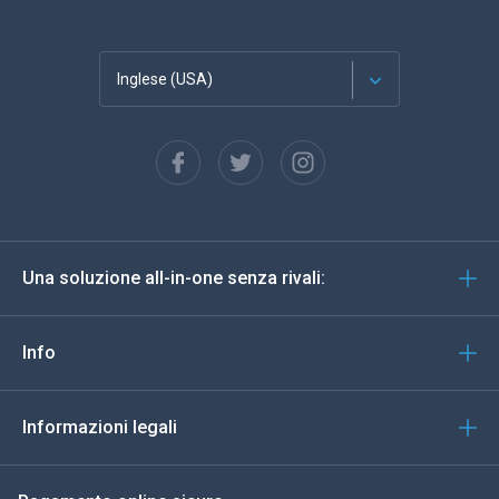
Inglese (USA)
Français
Español
Deutsch
Una soluzione all-in-one senza rivali:
Portoghese
Italiano
Info
العربية
Informazioni legali
한국의