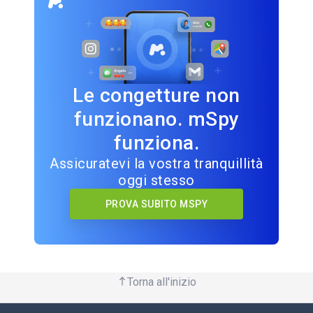
Le congetture non
funzionano. mSpy
funziona.
Assicuratevi la vostra tranquillità
oggi stesso
PROVA SUBITO MSPY
Torna all'inizio