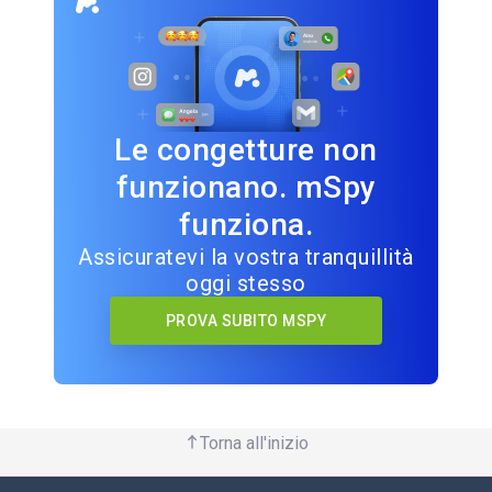
Le congetture non
funzionano. mSpy
funziona.
Assicuratevi la vostra tranquillità
oggi stesso
PROVA SUBITO MSPY
Torna all'inizio