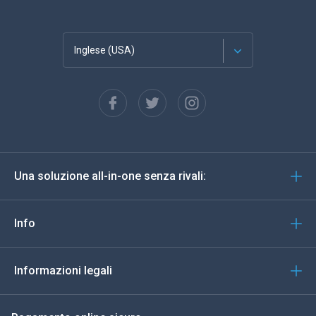
Inglese (USA)
Français
Español
Deutsch
Una soluzione all-in-one senza rivali:
Portoghese
Italiano
Info
العربية
Informazioni legali
한국의