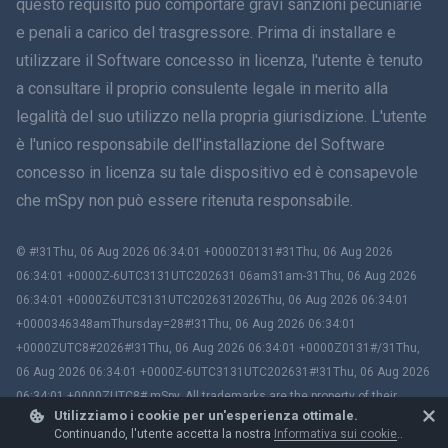
questo requisito può comportare gravi sanzioni pecuniarie
e penali a carico del trasgressore. Prima di installare e
עברית
utilizzare il Software concesso in licenza, l'utente è tenuto
a consultare il proprio consulente legale in merito alla
Română
legalità del suo utilizzo nella propria giurisdizione. L'utente
Ελληνικά
è l'unico responsabile dell'installazione del Software
concesso in licenza su tale dispositivo ed è consapevole
Tiếng Việt
che mSpy non può essere ritenuta responsabile.
繁體中文
© #!31Thu, 06 Aug 2026 06:34:01 +0000Z0131#31Thu, 06 Aug 2026
06:34:01 +0000Z-6UTC3131UTC202631 06am31am-31Thu, 06 Aug 2026
Slovenia
06:34:01 +0000Z6UTC3131UTC2026312026Thu, 06 Aug 2026 06:34:01
+0000346348amThursday=28#!31Thu, 06 Aug 2026 06:34:01
Bahasa Melayu
+0000ZUTC8#2026#!31Thu, 06 Aug 2026 06:34:01 +0000Z0131#/31Thu,
06 Aug 2026 06:34:01 +0000Z-6UTC3131UTC202631#!31Thu, 06 Aug 2026
Čeština
06:34:01 +0000ZUTC8# mSpy. All trademarks are the property of their
Utilizziamo i cookie per un'esperienza ottimale.
respective owners.
Magiaro
Continuando, l'utente accetta la nostra
Informativa sui cookie
..