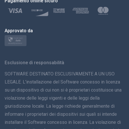
Pagamento online sicuro
Türkçe
Polski
日本
Approvato da
Norsk
Svenska
Esclusione di responsabilità
ภาษาไทย
SOFTWARE DESTINATO ESCLUSIVAMENTE A UN USO
LEGALE. L'installazione del Software concesso in licenza
简体中文
su un dispositivo di cui non si è proprietari costituisce una
violazione delle leggi vigenti e delle leggi della
Dansk
giurisdizione locale. La legge richiede generalmente di
हिंदी
informare i proprietari dei dispositivi sui quali si intende
installare il Software concesso in licenza. La violazione di
Olandese