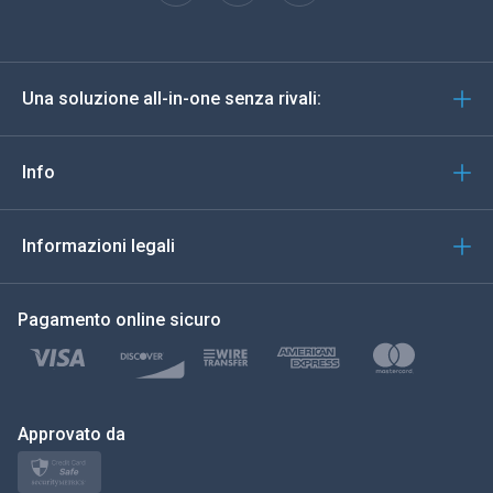
Español
Deutsch
Una soluzione all-in-one senza rivali:
Portoghese
Italiano
Info
العربية
Informazioni legali
한국의
Pagamento online sicuro
Türkçe
Polski
日本
Approvato da
Norsk