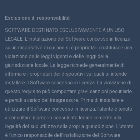
Svenska
Esclusione di responsabilità
ภาษาไทย
SOFTWARE DESTINATO ESCLUSIVAMENTE A UN USO
LEGALE. L'installazione del Software concesso in licenza
简体中文
su un dispositivo di cui non si è proprietari costituisce una
violazione delle leggi vigenti e delle leggi della
Dansk
giurisdizione locale. La legge richiede generalmente di
हिंदी
informare i proprietari dei dispositivi sui quali si intende
installare il Software concesso in licenza. La violazione di
Olandese
questo requisito può comportare gravi sanzioni pecuniarie
e penali a carico del trasgressore. Prima di installare e
עברית
utilizzare il Software concesso in licenza, l'utente è tenuto
a consultare il proprio consulente legale in merito alla
Română
legalità del suo utilizzo nella propria giurisdizione. L'utente
Ελληνικά
è l'unico responsabile dell'installazione del Software