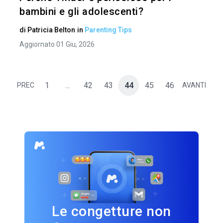
bambini e gli adolescenti?
di
Patricia Belton
in
Parenting Tips
Aggiornato 01 Giu, 2026
1
...
42
43
44
45
46
PREC
AVANTI
Le congetture non