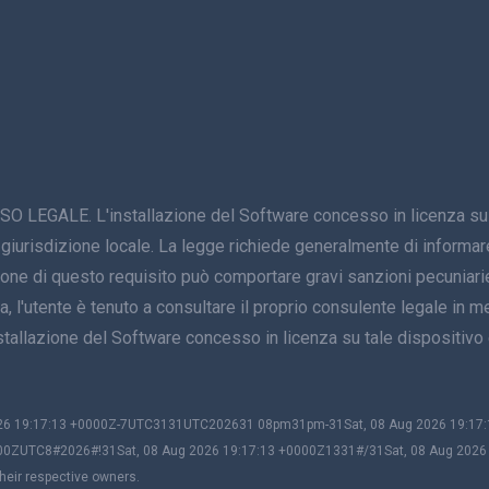
E. L'installazione del Software concesso in licenza su un di
 giurisdizione locale. La legge richiede generalmente di informare 
zione di questo requisito può comportare gravi sanzioni pecuniarie
, l'utente è tenuto a consultare il proprio consulente legale in mer
'installazione del Software concesso in licenza su tale disposi
2026 19:17:13 +0000Z-7UTC3131UTC202631 08pm31pm-31Sat, 08 Aug 2026 19:1
00ZUTC8#2026#!31Sat, 08 Aug 2026 19:17:13 +0000Z1331#/31Sat, 08 Aug 202
heir respective owners.