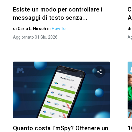
Esiste un modo per controllare i
C
messaggi di testo senza...
A
di
Carla L. Hirsch
in
How To
d
Aggiornato 01 Giu, 2026
Ag
i questo articolo
Condividi ques
Facebook
Twitter
Facebo
Copia link
Quanto costa l'mSpy? Ottenere un
1