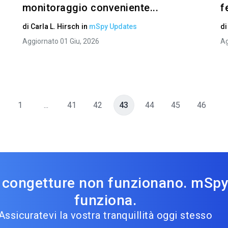
monitoraggio conveniente...
f
di
Carla L. Hirsch
in
mSpy Updates
d
Aggiornato 01 Giu, 2026
Ag
1
...
41
42
43
44
45
46
 congetture non funzionano. mSp
funziona.
Assicuratevi la vostra tranquillità oggi stesso