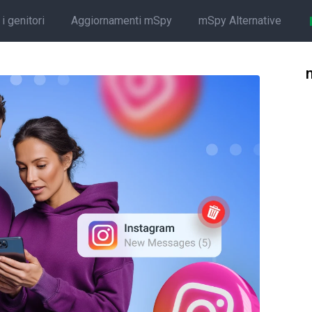
i genitori
Aggiornamenti mSpy
mSpy Alternative