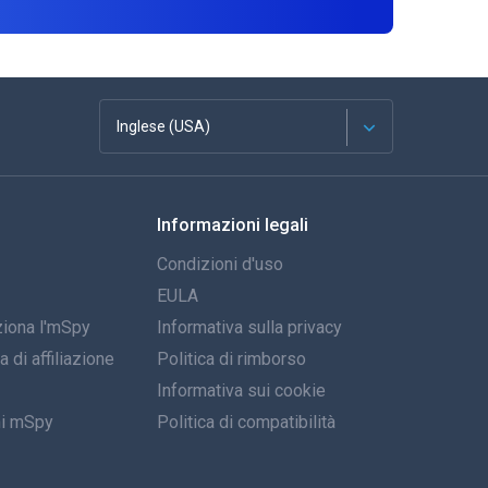
Inglese (USA)
Français
Informazioni legali
Español
Condizioni d'uso
Deutsch
EULA
iona l'mSpy
Informativa sulla privacy
Portoghese
di affiliazione
Politica di rimborso
Italiano
Informativa sui cookie
ni mSpy
Politica di compatibilità
العربية