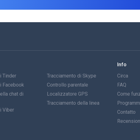
Info
i Tinder
Tracciamento di Skype
Circa
di Facebook
Controllo parentale
FAQ
lla chat di
Localizzatore GPS
Come funz
Tracciamento della linea
Programma 
i Viber
Contatto
Recensio