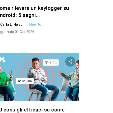
ome rilevare un keylogger su
ndroid: 5 segni...
i
Carla L. Hirsch
in
How To
giornato 01 Giu, 2026
to articolo
Condividi questo art
ok
Twitter
Facebook
Copia link
Copi
0 consigli efficaci su come