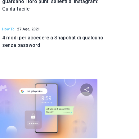
guardano i loro punti salienti di Instagram:
Guida facile
How To
27 Ago, 2021
4 modi per accedere a Snapchat di qualcuno
senza password
to articolo
Condividi questo art
ok
Twitter
Facebook
Copia link
Copi