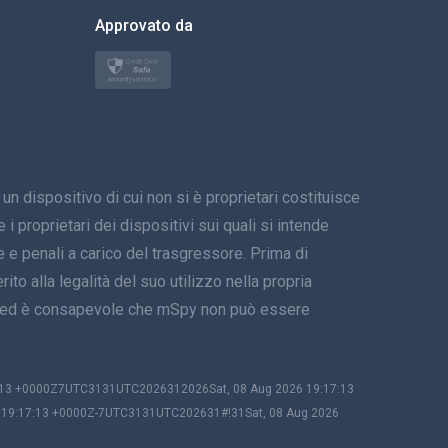
한국의
Approvato da
Türkçe
Polski
日本
spositivo di cui non si è proprietari costituisce
Norsk
i proprietari dei dispositivi sui quali si intende
Svenska
 e penali a carico del trasgressore. Prima di
ito alla legalità del suo utilizzo nella propria
ภาษาไทย
tivo ed è consapevole che mSpy non può essere
简体中文
Dansk
7:13 +0000Z7UTC3131UTC2026312026Sat, 08 Aug 2026 19:17:13
6 19:17:13 +0000Z-7UTC3131UTC202631#!31Sat, 08 Aug 2026
हिंदी