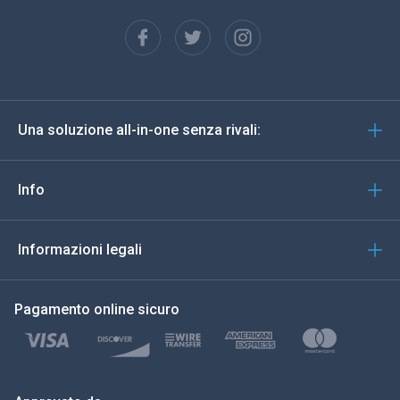
Français
Español
Deutsch
Una soluzione all-in-one senza rivali:
Portoghese
Italiano
Info
العربية
Informazioni legali
한국의
Pagamento online sicuro
Türkçe
Polski