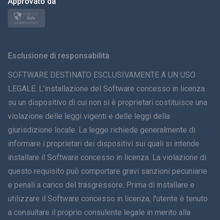
日本
Approvato da
Norsk
Svenska
Esclusione di responsabilità
ภาษาไทย
SOFTWARE DESTINATO ESCLUSIVAMENTE A UN USO
LEGALE. L'installazione del Software concesso in licenza
简体中文
su un dispositivo di cui non si è proprietari costituisce una
violazione delle leggi vigenti e delle leggi della
Dansk
giurisdizione locale. La legge richiede generalmente di
हिंदी
informare i proprietari dei dispositivi sui quali si intende
installare il Software concesso in licenza. La violazione di
Olandese
questo requisito può comportare gravi sanzioni pecuniarie
e penali a carico del trasgressore. Prima di installare e
עברית
utilizzare il Software concesso in licenza, l'utente è tenuto
a consultare il proprio consulente legale in merito alla
Română