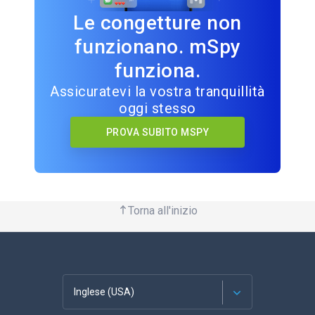
Le congetture non
funzionano. mSpy
funziona.
Assicuratevi la vostra tranquillità
oggi stesso
PROVA SUBITO MSPY
Torna all'inizio
Inglese (USA)