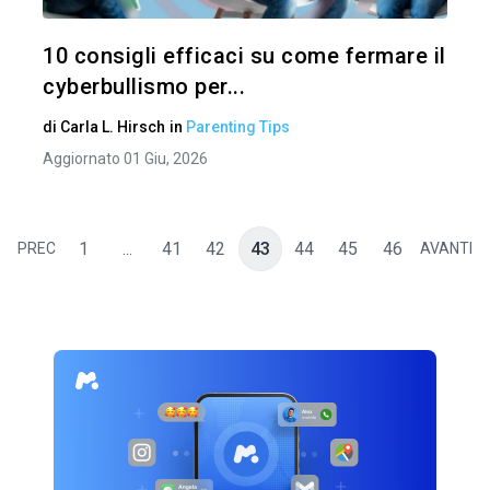
Twitter
10 consigli efficaci su come fermare il
cyberbullismo per...
di
Carla L. Hirsch
in
Parenting Tips
Aggiornato 01 Giu, 2026
1
...
41
42
43
44
45
46
PREC
AVANTI