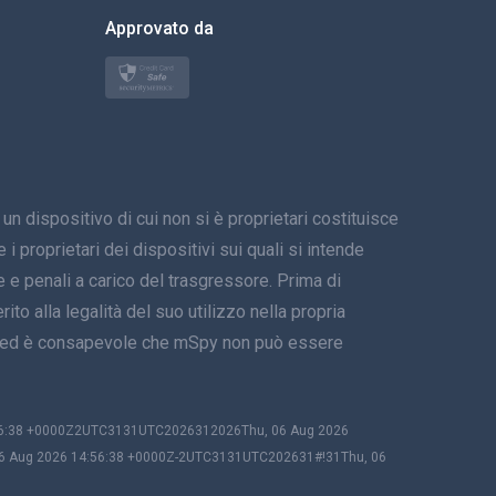
한국의
Approvato da
Türkçe
Polski
日本
spositivo di cui non si è proprietari costituisce
Norsk
i proprietari dei dispositivi sui quali si intende
Svenska
 e penali a carico del trasgressore. Prima di
ito alla legalità del suo utilizzo nella propria
ภาษาไทย
tivo ed è consapevole che mSpy non può essere
简体中文
Dansk
:56:38 +0000Z2UTC3131UTC2026312026Thu, 06 Aug 2026
06 Aug 2026 14:56:38 +0000Z-2UTC3131UTC202631#!31Thu, 06
हिंदी