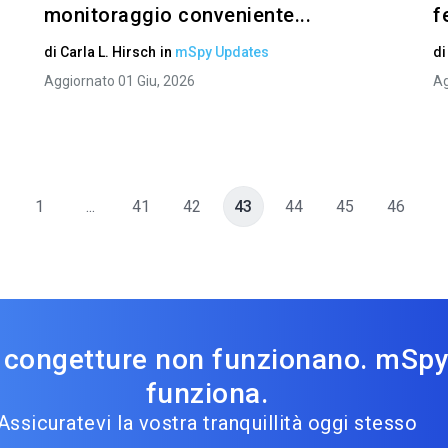
monitoraggio conveniente...
f
di
Carla L. Hirsch
in
mSpy Updates
d
Aggiornato 01 Giu, 2026
Ag
1
...
41
42
43
44
45
46
 congetture non funzionano. mSp
funziona.
Assicuratevi la vostra tranquillità oggi stesso