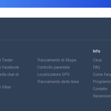
Info
i Tinder
Tracciamento di Skype
Circa
di Facebook
Controllo parentale
FAQ
lla chat di
Localizzatore GPS
Come funz
Tracciamento della linea
Programma 
i Viber
Contatto
Recensio