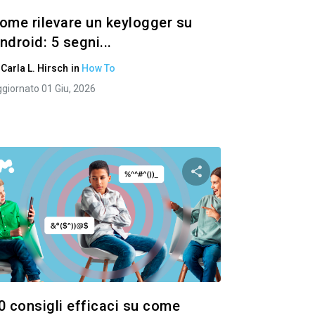
ome rilevare un keylogger su
ndroid: 5 segni...
i
Carla L. Hirsch
in
How To
giornato 01 Giu, 2026
to articolo
Condividi questo art
ok
Twitter
Facebook
Copia link
Copi
0 consigli efficaci su come