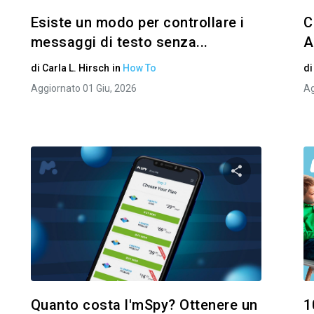
Esiste un modo per controllare i
C
messaggi di testo senza...
A
di
Carla L. Hirsch
in
How To
d
Aggiornato 01 Giu, 2026
Ag
i questo articolo
Condividi ques
Facebook
Twitter
Facebo
Copia link
Quanto costa l'mSpy? Ottenere un
1