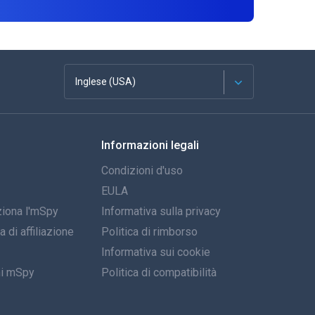
Inglese (USA)
Français
Informazioni legali
Español
Condizioni d'uso
Deutsch
EULA
iona l'mSpy
Informativa sulla privacy
Portoghese
di affiliazione
Politica di rimborso
Italiano
Informativa sui cookie
ni mSpy
Politica di compatibilità
العربية