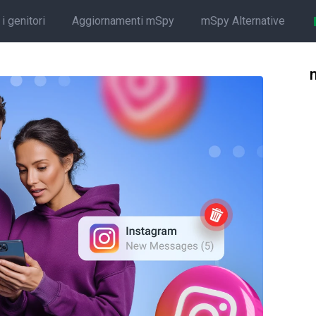
i genitori
Aggiornamenti mSpy
mSpy Alternative