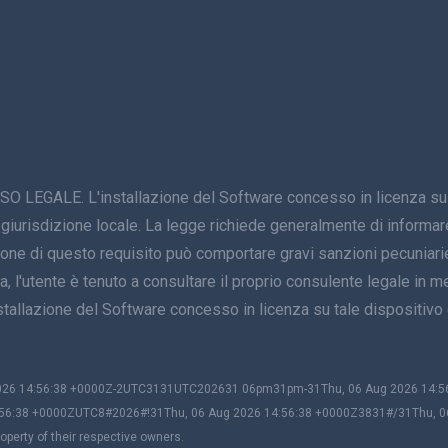
E. L'installazione del Software concesso in licenza su un di
 giurisdizione locale. La legge richiede generalmente di informare 
zione di questo requisito può comportare gravi sanzioni pecuniarie
, l'utente è tenuto a consultare il proprio consulente legale in mer
'installazione del Software concesso in licenza su tale disposi
 2026 14:56:38 +0000Z-2UTC3131UTC202631 06pm31pm-31Thu, 06 Aug 2026 14
56:38 +0000ZUTC8#2026#!31Thu, 06 Aug 2026 14:56:38 +0000Z3831#/31Thu, 
perty of their respective owners.