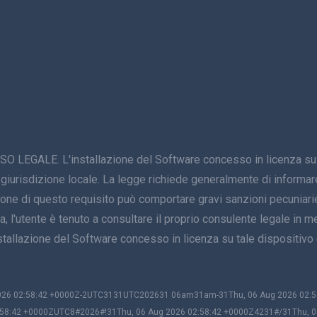
E. L'installazione del Software concesso in licenza su un di
 giurisdizione locale. La legge richiede generalmente di informare 
zione di questo requisito può comportare gravi sanzioni pecuniarie
, l'utente è tenuto a consultare il proprio consulente legale in mer
'installazione del Software concesso in licenza su tale disposi
 2026 02:58:42 +0000Z-2UTC3131UTC202631 06am31am-31Thu, 06 Aug 2026 02
58:42 +0000ZUTC8#2026#!31Thu, 06 Aug 2026 02:58:42 +0000Z4231#/31Thu, 