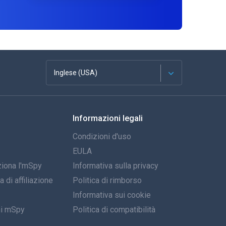
Inglese (USA)
Français
Informazioni legali
Español
Condizioni d'uso
Deutsch
EULA
iona l'mSpy
Informativa sulla privacy
Portoghese
di affiliazione
Politica di rimborso
Italiano
Informativa sui cookie
ni mSpy
Politica di compatibilità
العربية