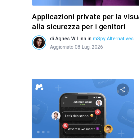
Applicazioni private per la vis
alla sicurezza per i genitori
di
Agnes W Linn
in
mSpy Alternatives
Aggiornato 08 Lug, 2026
Condivid
Twitter