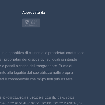
한국의
Approvato da
Türkçe
Polski
日本
spositivo di cui non si è proprietari costituisce
Norsk
i proprietari dei dispositivi sui quali si intende
Svenska
 e penali a carico del trasgressore. Prima di
ito alla legalità del suo utilizzo nella propria
ภาษาไทย
tivo ed è consapevole che mSpy non può essere
简体中文
Dansk
:58:42 +0000Z2UTC3131UTC2026312026Thu, 06 Aug 2026
06 Aug 2026 02:58:42 +0000Z-2UTC3131UTC202631#!31Thu, 06