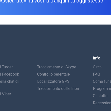
Assicuratevi la vostra tranquillità oggi stesso
Info
i Tinder
Tracciamento di Skype
Circa
di Facebook
Controllo parentale
FAQ
lla chat di
Localizzatore GPS
Come funz
Tracciamento della linea
Programma 
i Viber
Contatto
Recensio