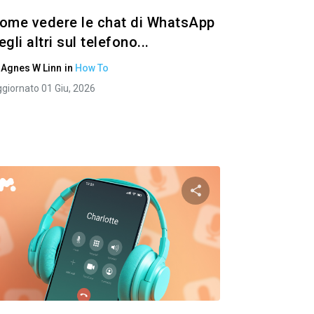
ome vedere le chat di WhatsApp
egli altri sul telefono...
i
Agnes W Linn
in
How To
giornato 01 Giu, 2026
to articolo
Condividi questo art
ok
Twitter
Facebook
Copia link
Copi