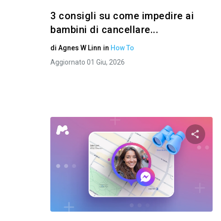
3 consigli su come impedire ai
bambini di cancellare...
di
Agnes W Linn
in
How To
Aggiornato 01 Giu, 2026
Condivid
Twitter