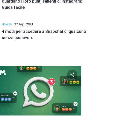
guardano i loro punti salienti di Instagram:
Guida facile
How To
27 Ago, 2021
4 modi per accedere a Snapchat di qualcuno
senza password
to articolo
Condividi questo art
ok
Twitter
Facebook
Copia link
Copi