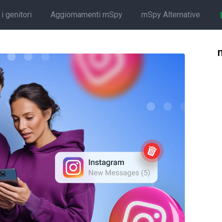
i genitori
Aggiornamenti mSpy
mSpy Alternative