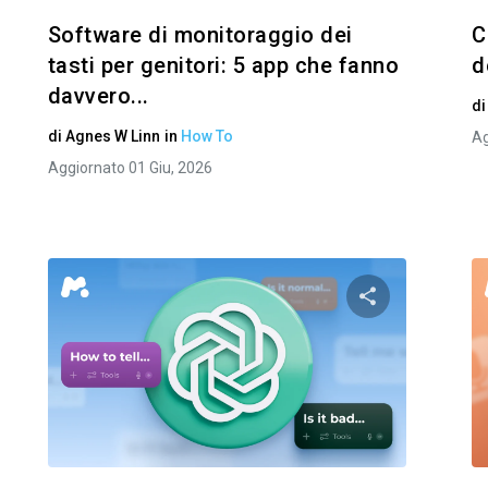
Software di monitoraggio dei
C
tasti per genitori: 5 app che fanno
d
davvero...
d
di
Agnes W Linn
in
How To
Ag
Aggiornato 01 Giu, 2026
i questo articolo
Condividi ques
Facebook
Twitter
Facebo
Copia link