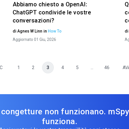
Abbiamo chiesto a OpenAI:
Q
ChatGPT condivide le vostre
c
conversazioni?
c
di
Agnes W Linn
in
How To
d
Aggiornato 01 Giu, 2026
Ag
C
1
2
3
4
5
...
46
AV
 congetture non funzionano. mSp
funziona.