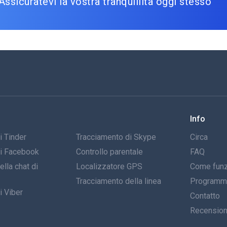
Assicuratevi la vostra tranquillità oggi stesso
Info
i Tinder
Tracciamento di Skype
Circa
di Facebook
Controllo parentale
FAQ
lla chat di
Localizzatore GPS
Come funz
Tracciamento della linea
Programma 
i Viber
Contatto
Recensio