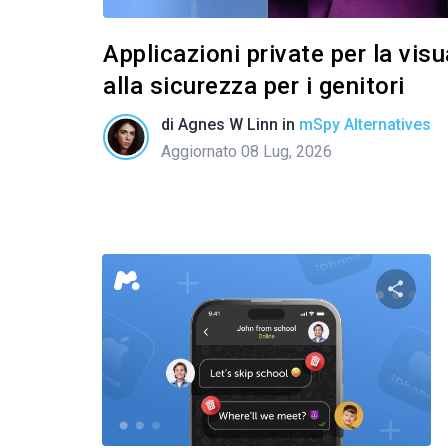
Applicazioni private per la vis
alla sicurezza per i genitori
di
Agnes W Linn
in
mSpy Alternatives
Aggiornato 08 Lug, 2026
Condivid
Twitter