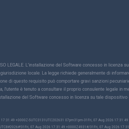
E. L'installazione del Software concesso in licenza su un di
 giurisdizione locale. La legge richiede generalmente di informare 
zione di questo requisito può comportare gravi sanzioni pecuniarie
, l'utente è tenuto a consultare il proprio consulente legale in mer
'installazione del Software concesso in licenza su tale disposi
026 17:31:49 +0000Z-5UTC3131UTC202631 07pm31pm-31Fri, 07 Aug 2026 17:31:
UTC8#2026#!31Fri, 07 Aug 2026 17:31:49 +0000Z4931#/31Fri, 07 Aug 2026 17:3