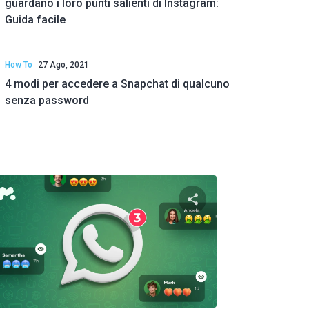
guardano i loro punti salienti di Instagram:
Guida facile
How To
27 Ago, 2021
4 modi per accedere a Snapchat di qualcuno
senza password
to articolo
Condividi questo art
ok
Twitter
Facebook
Copia link
Copi