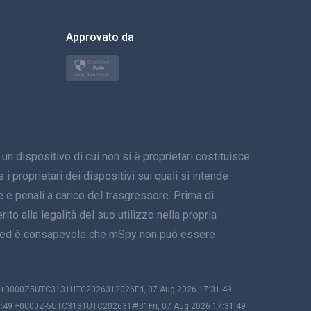
한국의
Approvato da
Türkçe
Polski
日本
spositivo di cui non si è proprietari costituisce
Norsk
i proprietari dei dispositivi sui quali si intende
Svenska
 e penali a carico del trasgressore. Prima di
ito alla legalità del suo utilizzo nella propria
ภาษาไทย
tivo ed è consapevole che mSpy non può essere
简体中文
Dansk
49 +0000Z5UTC3131UTC2026312026Fri, 07 Aug 2026 17:31:49
1:49 +0000Z-5UTC3131UTC202631#!31Fri, 07 Aug 2026 17:31:49