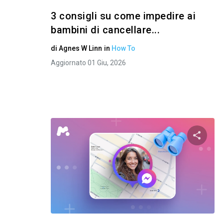
3 consigli su come impedire ai
bambini di cancellare...
di
Agnes W Linn
in
How To
Aggiornato 01 Giu, 2026
Condivid
Twitter