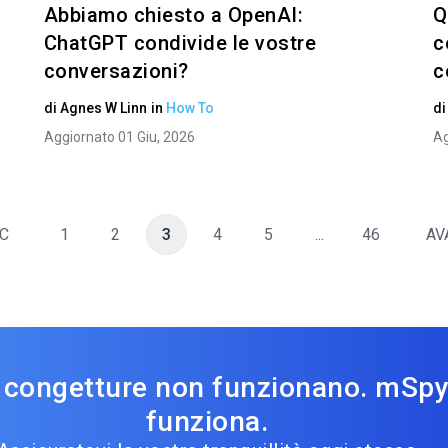
Abbiamo chiesto a OpenAI:
Q
ChatGPT condivide le vostre
c
conversazioni?
c
di
Agnes W Linn
in
How To
d
Aggiornato 01 Giu, 2026
Ag
C
1
2
3
4
5
...
46
AV
 congetture non funzionano. mSp
funziona.