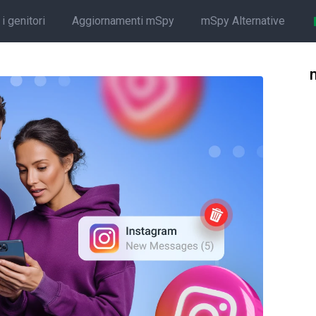
i genitori
Aggiornamenti mSpy
mSpy Alternative