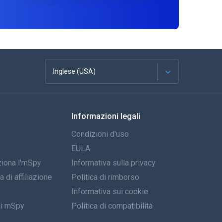
Inglese (USA)
Français
Informazioni legali
Español
Condizioni d'uso
Deutsch
EULA
iona l'mSpy
Informativa sulla privacy
Portoghese
di affiliazione
Politica di rimborso
Italiano
Informativa sui cookie
ni mSpy
Politica di compatibilità
العربية