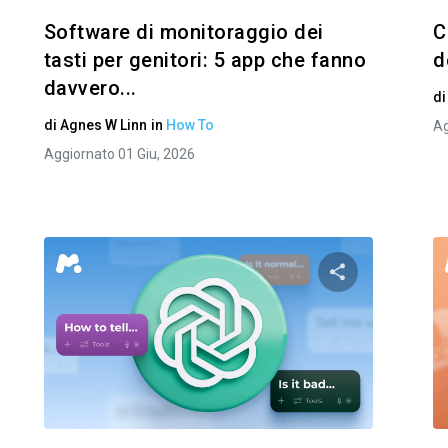
Software di monitoraggio dei
C
tasti per genitori: 5 app che fanno
d
davvero...
d
di
Agnes W Linn
in
How To
Ag
Aggiornato 01 Giu, 2026
i questo articolo
Condividi ques
Facebook
Twitter
Facebo
Copia link