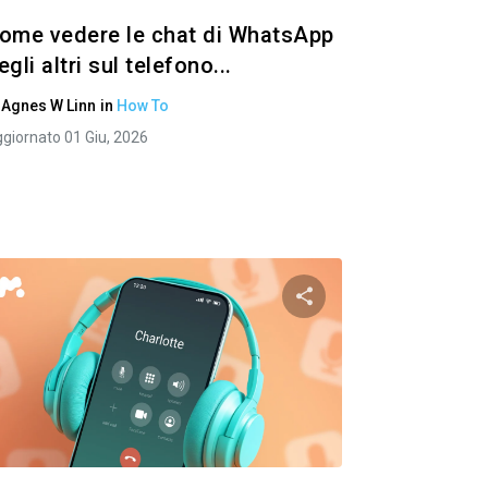
ome vedere le chat di WhatsApp
egli altri sul telefono...
i
Agnes W Linn
in
How To
giornato 01 Giu, 2026
to articolo
Condividi questo art
ok
Twitter
Facebook
Copia link
Copi