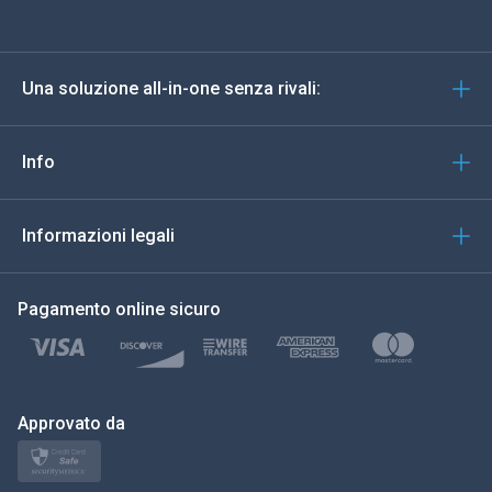
Deutsch
Una soluzione all-in-one senza rivali:
Portoghese
Italiano
Info
العربية
Informazioni legali
한국의
Pagamento online sicuro
Türkçe
Polski
日本
Approvato da
Norsk