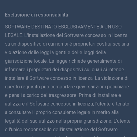
Svenska
Esclusione di responsabilità
ภาษาไทย
SOFTWARE DESTINATO ESCLUSIVAMENTE A UN USO
LEGALE. L'installazione del Software concesso in licenza
简体中文
su un dispositivo di cui non si è proprietari costituisce una
violazione delle leggi vigenti e delle leggi della
Dansk
giurisdizione locale. La legge richiede generalmente di
हिंदी
informare i proprietari dei dispositivi sui quali si intende
installare il Software concesso in licenza. La violazione di
Olandese
questo requisito può comportare gravi sanzioni pecuniarie
e penali a carico del trasgressore. Prima di installare e
עברית
utilizzare il Software concesso in licenza, l'utente è tenuto
a consultare il proprio consulente legale in merito alla
Română
legalità del suo utilizzo nella propria giurisdizione. L'utente
Ελληνικά
è l'unico responsabile dell'installazione del Software