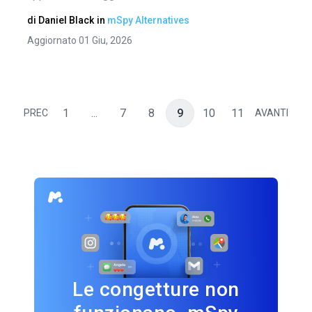
di
Daniel Black
in
mSpy Alternatives
Aggiornato 01 Giu, 2026
1
...
7
8
9
10
11
PREC
AVANTI
Le congetture non