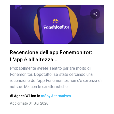
Nav
arti
Condividi 
Twitter
Recensione dell'app Fonemonitor:
L'app è all'altezza...
Probabilmente avrete sentito parlare molto di
Fonemonitor. Dopotutto, se state cercando una
recensione dell'app Fonemonitor, non c'è carenza di
notizie. Ma con le caratteristiche...
di
Agnes W Linn
in
mSpy Alternatives
Aggiornato 01 Giu, 2026