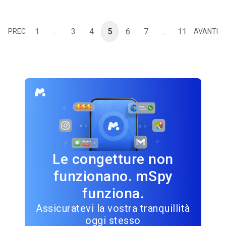
1
...
3
4
5
6
7
...
11
PREC
AVANTI
Le congetture non
funzionano. mSpy
funziona.
Assicuratevi la vostra tranquillità
oggi stesso