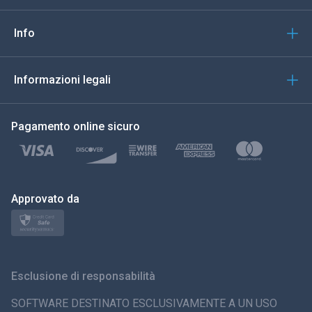
Italiano
Info
العربية
Informazioni legali
한국의
Pagamento online sicuro
Türkçe
Polski
日本
Approvato da
Norsk
Svenska
Esclusione di responsabilità
ภาษาไทย
SOFTWARE DESTINATO ESCLUSIVAMENTE A UN USO