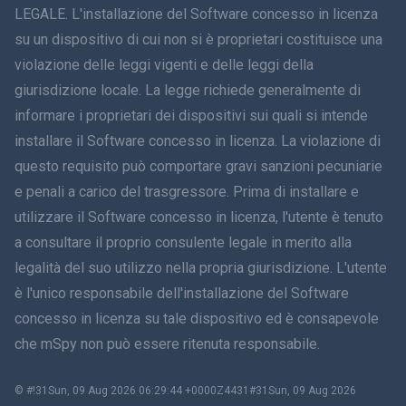
LEGALE. L'installazione del Software concesso in licenza
简体中文
su un dispositivo di cui non si è proprietari costituisce una
violazione delle leggi vigenti e delle leggi della
Dansk
giurisdizione locale. La legge richiede generalmente di
हिंदी
informare i proprietari dei dispositivi sui quali si intende
installare il Software concesso in licenza. La violazione di
Olandese
questo requisito può comportare gravi sanzioni pecuniarie
e penali a carico del trasgressore. Prima di installare e
עברית
utilizzare il Software concesso in licenza, l'utente è tenuto
a consultare il proprio consulente legale in merito alla
Română
legalità del suo utilizzo nella propria giurisdizione. L'utente
Ελληνικά
è l'unico responsabile dell'installazione del Software
concesso in licenza su tale dispositivo ed è consapevole
Tiếng Việt
che mSpy non può essere ritenuta responsabile.
繁體中文
© #!31Sun, 09 Aug 2026 06:29:44 +0000Z4431#31Sun, 09 Aug 2026