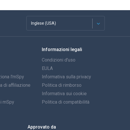
Inglese (USA)
Français
Informazioni legali
Español
Condizioni d'uso
Deutsch
EULA
iona l'mSpy
Informativa sulla privacy
Portoghese
di affiliazione
Politica di rimborso
Italiano
Informativa sui cookie
ni mSpy
Politica di compatibilità
العربية
한국의
Approvato da