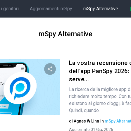
i genitori
Aggiornamenti mSpy
mSpy Alternative
mSpy Alternative
La vostra recensione
dell'app PanSpy 2026: 
serve...
Condividi questo articolo
La ricerca della migliore app 
richiedere molto tempo. Con tu
esistono al giorno d'oggi, è fa
Twitter
Facebook
Copia link
Quindi, quando...
di
Agnes W Linn
in
mSpy Alternat
Aggiornato 01 Giu, 2026