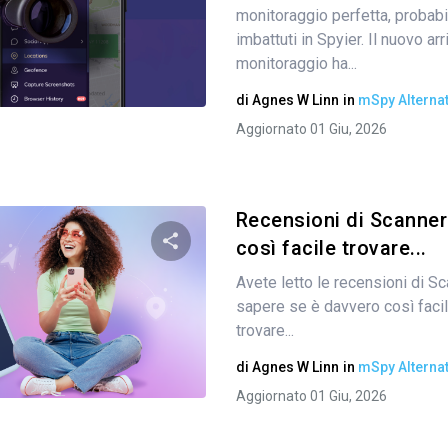
Condividi questo articolo
monitoraggio perfetta, probabi
imbattuti in Spyier. Il nuovo ar
monitoraggio ha...
Twitter
Facebook
Copia link
di
Agnes W Linn
in
mSpy Alternat
Aggiornato 01 Giu, 2026
Recensioni di Scanner
così facile trovare...
Avete letto le recensioni di Sc
Condividi questo articolo
sapere se è davvero così fac
trovare...
di
Agnes W Linn
in
mSpy Alternat
Twitter
Facebook
Copia link
Aggiornato 01 Giu, 2026