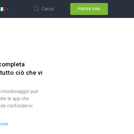
Cerca
PROVA ORA
 completa
tutto ciò che vi
di monitoraggio può
tte le app che
cile confondersi.
ives