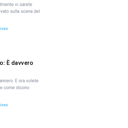
lmente vi sarete
rivato sulla scena del
ives
o: È davvero
annero. E ora volete
ile come dicono
ives