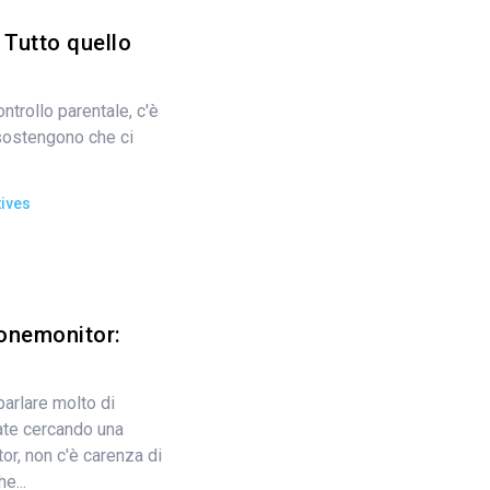
Tutto quello
ontrollo parentale, c'è
i sostengono che ci
ives
onemonitor:
arlare molto di
ate cercando una
r, non c'è carenza di
e...