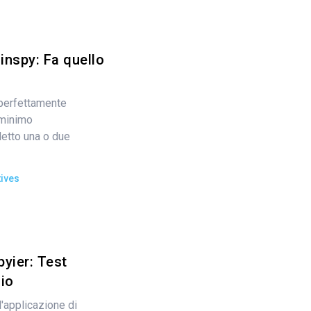
inspy: Fa quello
perfettamente
 minimo
letto una o due
ives
yier: Test
gio
l'applicazione di