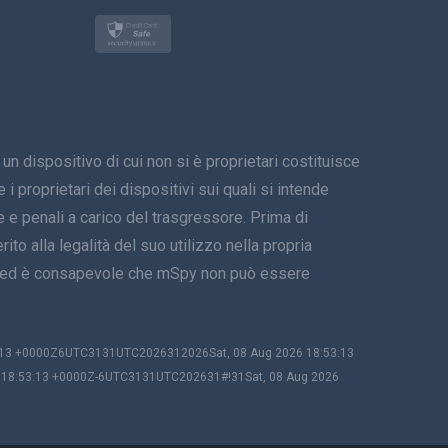
Türkçe
Polski
日本
spositivo di cui non si è proprietari costituisce
Norsk
i proprietari dei dispositivi sui quali si intende
Svenska
 e penali a carico del trasgressore. Prima di
ito alla legalità del suo utilizzo nella propria
ภาษาไทย
tivo ed è consapevole che mSpy non può essere
简体中文
Dansk
3:13 +0000Z6UTC3131UTC2026312026Sat, 08 Aug 2026 18:53:13
6 18:53:13 +0000Z-6UTC3131UTC202631#!31Sat, 08 Aug 2026
हिंदी