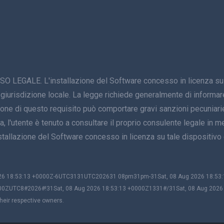
E. L'installazione del Software concesso in licenza su un di
 giurisdizione locale. La legge richiede generalmente di informare 
zione di questo requisito può comportare gravi sanzioni pecuniarie
, l'utente è tenuto a consultare il proprio consulente legale in mer
'installazione del Software concesso in licenza su tale disposi
2026 18:53:13 +0000Z-6UTC3131UTC202631 08pm31pm-31Sat, 08 Aug 2026 18:5
00ZUTC8#2026#!31Sat, 08 Aug 2026 18:53:13 +0000Z1331#/31Sat, 08 Aug 202
heir respective owners.