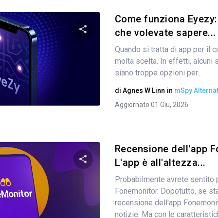
Come funziona Eyezy: 
che volevate sapere...
Quando si tratta di app per il c
Condividi questo articolo
molta scelta. In effetti, alcun
siano troppe opzioni per...
di
Agnes W Linn
in
mSpy Alternat
Twitter
Facebook
Copia link
Aggiornato 01 Giu, 2026
Recensione dell'app F
L'app è all'altezza...
Probabilmente avrete sentito p
Condividi questo articolo
Fonemonitor. Dopotutto, se st
recensione dell'app Fonemonito
notizie. Ma con le caratteristich