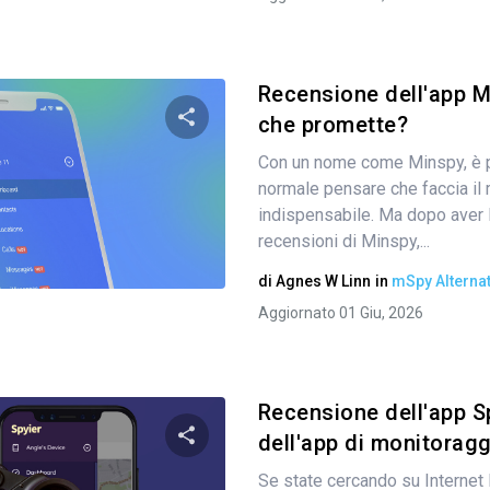
Recensione dell'app M
che promette?
Con un nome come Minspy, è 
Condividi questo articolo
normale pensare che faccia il
indispensabile. Ma dopo aver 
recensioni di Minspy,...
Twitter
Facebook
Copia link
di
Agnes W Linn
in
mSpy Alternat
Aggiornato 01 Giu, 2026
Recensione dell'app Sp
dell'app di monitorag
Se state cercando su Internet 