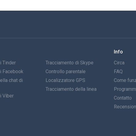
Info
i Tinder
Tracciamento di Skype
Circa
di Facebook
Controllo parentale
FAQ
lla chat di
Localizzatore GPS
Come funz
Tracciamento della linea
Programma 
i Viber
Contatto
Recensio