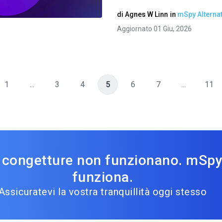
Twitter
Facebook
Copia link
di
Agnes W Linn
in
mSpy Alternat
Aggiornato 01 Giu, 2026
1
...
3
4
5
6
7
...
11
 congetture non funzionano. mSp
funziona.
Assicuratevi la vostra tranquillità oggi stesso