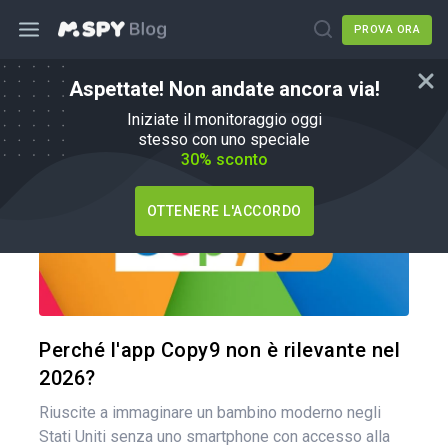
PROVA ORA
Aspettate! Non andate ancora via!
mSpy Alternative
Iniziate il monitoraggio oggi
stesso con uno speciale
30% sconto
OTTENERE L'ACCORDO
Condividi 
Twitter
Perché l'app Copy9 non è rilevante nel
2026?
Riuscite a immaginare un bambino moderno negli
Stati Uniti senza uno smartphone con accesso alla