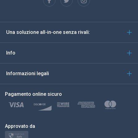
Español
Deutsch
Una soluzione all-in-one senza rivali:
Portoghese
Italiano
Info
العربية
Informazioni legali
한국의
Pagamento online sicuro
Türkçe
Polski
日本
Approvato da