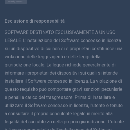
Norsk
Svenska
Esclusione di responsabilità
ภาษาไทย
SOFTWARE DESTINATO ESCLUSIVAMENTE A UN USO
LEGALE. L'installazione del Software concesso in licenza
简体中文
su un dispositivo di cui non si è proprietari costituisce una
violazione delle leggi vigenti e delle leggi della
Dansk
giurisdizione locale. La legge richiede generalmente di
हिंदी
informare i proprietari dei dispositivi sui quali si intende
installare il Software concesso in licenza. La violazione di
Olandese
questo requisito può comportare gravi sanzioni pecuniarie
e penali a carico del trasgressore. Prima di installare e
עברית
utilizzare il Software concesso in licenza, l'utente è tenuto
a consultare il proprio consulente legale in merito alla
Română
legalità del suo utilizzo nella propria giurisdizione. L'utente
Ελληνικά
è l'unico responsabile dell'installazione del Software