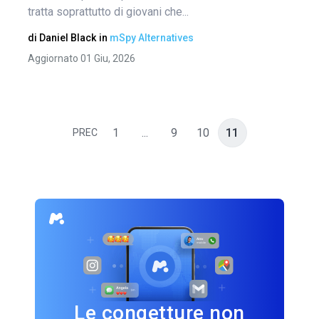
tratta soprattutto di giovani che...
di
Daniel Black
in
mSpy Alternatives
Aggiornato 01 Giu, 2026
1
...
9
10
11
PREC
Le congetture non