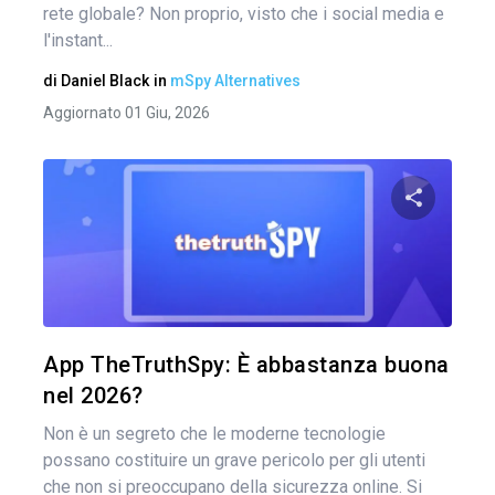
rete globale? Non proprio, visto che i social media e
l'instant...
di
Daniel Black
in
mSpy Alternatives
Aggiornato 01 Giu, 2026
Nav
arti
Condividi 
Twitter
App TheTruthSpy: È abbastanza buona
nel 2026?
Non è un segreto che le moderne tecnologie
possano costituire un grave pericolo per gli utenti
che non si preoccupano della sicurezza online. Si