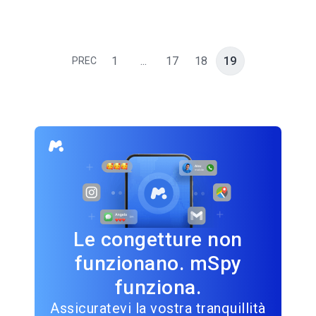
1
...
17
18
19
PREC
Le congetture non
funzionano. mSpy
funziona.
Assicuratevi la vostra tranquillità