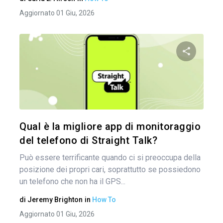
Aggiornato 01 Giu, 2026
Nav
arti
Condividi 
Twitter
Qual è la migliore app di monitoraggio
del telefono di Straight Talk?
Può essere terrificante quando ci si preoccupa della
posizione dei propri cari, soprattutto se possiedono
un telefono che non ha il GPS...
di
Jeremy Brighton
in
How To
Aggiornato 01 Giu, 2026