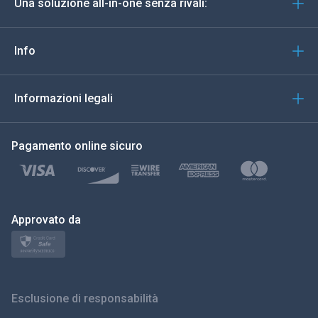
Una soluzione all-in-one senza rivali:
Portoghese
Italiano
Info
العربية
Informazioni legali
한국의
Pagamento online sicuro
Türkçe
Polski
日本
Approvato da
Norsk
Svenska
Esclusione di responsabilità