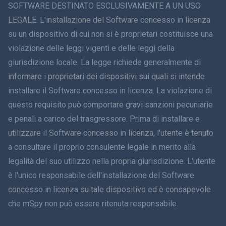
ภาษาไทย
SOFTWARE DESTINATO ESCLUSIVAMENTE A UN USO
LEGALE. L'installazione del Software concesso in licenza
简体中文
su un dispositivo di cui non si è proprietari costituisce una
violazione delle leggi vigenti e delle leggi della
Dansk
giurisdizione locale. La legge richiede generalmente di
हिंदी
informare i proprietari dei dispositivi sui quali si intende
installare il Software concesso in licenza. La violazione di
Olandese
questo requisito può comportare gravi sanzioni pecuniarie
e penali a carico del trasgressore. Prima di installare e
עברית
utilizzare il Software concesso in licenza, l'utente è tenuto
a consultare il proprio consulente legale in merito alla
Română
legalità del suo utilizzo nella propria giurisdizione. L'utente
Ελληνικά
è l'unico responsabile dell'installazione del Software
concesso in licenza su tale dispositivo ed è consapevole
Tiếng Việt
che mSpy non può essere ritenuta responsabile.
繁體中文