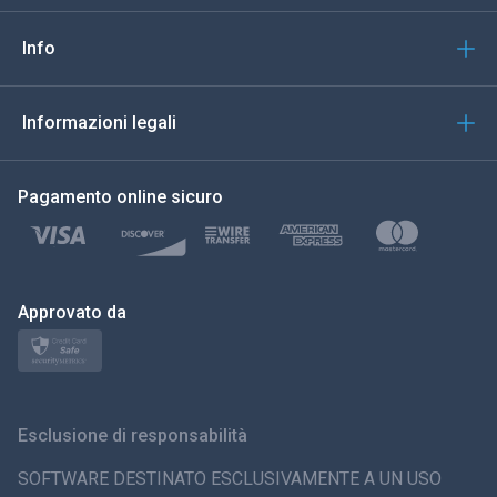
Italiano
Info
العربية
Informazioni legali
한국의
Pagamento online sicuro
Türkçe
Polski
日本
Approvato da
Norsk
Svenska
Esclusione di responsabilità
ภาษาไทย
SOFTWARE DESTINATO ESCLUSIVAMENTE A UN USO