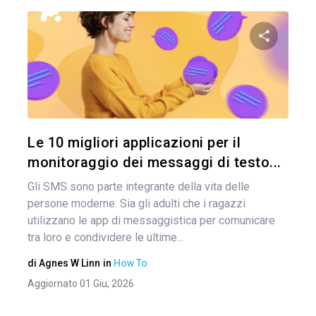
Nav
arti
Condividi 
Twitter
Le 10 migliori applicazioni per il
monitoraggio dei messaggi di testo...
Gli SMS sono parte integrante della vita delle
persone moderne. Sia gli adulti che i ragazzi
utilizzano le app di messaggistica per comunicare
tra loro e condividere le ultime...
di
Agnes W Linn
in
How To
Aggiornato 01 Giu, 2026