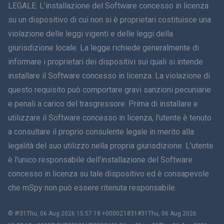
LEGALE. L'installazione del Software concesso in licenza
简体中文
su un dispositivo di cui non si è proprietari costituisce una
violazione delle leggi vigenti e delle leggi della
Dansk
giurisdizione locale. La legge richiede generalmente di
हिंदी
informare i proprietari dei dispositivi sui quali si intende
installare il Software concesso in licenza. La violazione di
Olandese
questo requisito può comportare gravi sanzioni pecuniarie
e penali a carico del trasgressore. Prima di installare e
עברית
utilizzare il Software concesso in licenza, l'utente è tenuto
a consultare il proprio consulente legale in merito alla
Română
legalità del suo utilizzo nella propria giurisdizione. L'utente
Ελληνικά
è l'unico responsabile dell'installazione del Software
concesso in licenza su tale dispositivo ed è consapevole
Tiếng Việt
che mSpy non può essere ritenuta responsabile.
繁體中文
© #!31Thu, 06 Aug 2026 15:57:18 +0000Z1831#31Thu, 06 Aug 2026