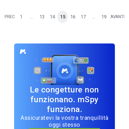
1
...
13
14
15
16
17
...
19
PREC
AVANTI
Le congetture non
funzionano. mSpy
funziona.
Assicuratevi la vostra tranquillità
oggi stesso