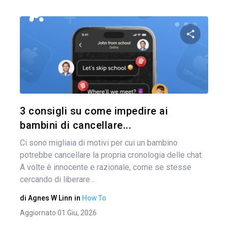
Condividi 
Twitter
3 consigli su come impedire ai
bambini di cancellare...
Ci sono migliaia di motivi per cui un bambino
potrebbe cancellare la propria cronologia delle chat.
A volte è innocente e razionale, come se stesse
cercando di liberare...
di
Agnes W Linn
in
How To
Aggiornato 01 Giu, 2026