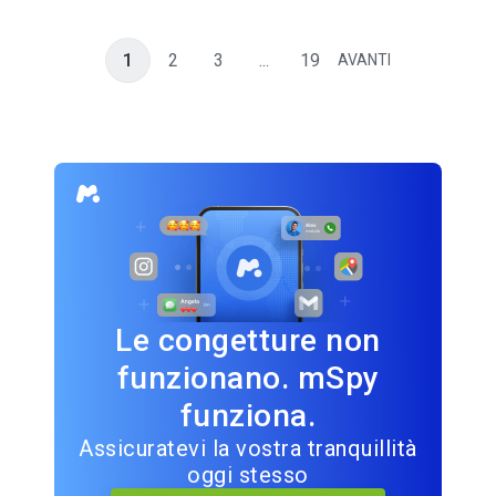
1
2
3
...
19
AVANTI
Le congetture non
funzionano. mSpy
funziona.
Assicuratevi la vostra tranquillità
oggi stesso