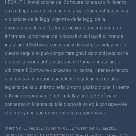
LEGALE. L'installazione del Software concesso in licenza
简体中文
su un dispositivo di cui non si è proprietari costituisce una
violazione delle leggi vigenti e delle leggi della
Dansk
giurisdizione locale. La legge richiede generalmente di
हिंदी
informare i proprietari dei dispositivi sui quali si intende
installare il Software concesso in licenza. La violazione di
Olandese
questo requisito può comportare gravi sanzioni pecuniarie
e penali a carico del trasgressore. Prima di installare e
עברית
utilizzare il Software concesso in licenza, l'utente è tenuto
a consultare il proprio consulente legale in merito alla
Română
legalità del suo utilizzo nella propria giurisdizione. L'utente
Ελληνικά
è l'unico responsabile dell'installazione del Software
concesso in licenza su tale dispositivo ed è consapevole
Tiếng Việt
che mSpy non può essere ritenuta responsabile.
繁體中文
© #!31Sat, 08 Aug 2026 10:49:19 +0000Z1931#31Sat, 08 Aug 2026
10:49:19 +0000Z-10UTC3131UTC202631 08am31am-31Sat, 08 Aug 2026