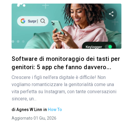
Nav
arti
Condividi 
Twitter
Software di monitoraggio dei tasti per
genitori: 5 app che fanno davvero...
Crescere i figli nell'era digitale è difficile! Non
vogliamo romanticizzare la genitorialità come una
vita perfetta su Instagram, con tante conversazioni
sincere, un...
di
Agnes W Linn
in
How To
Aggiornato 01 Giu, 2026