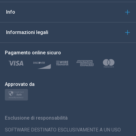
Italiano
Info
العربية
Informazioni legali
한국의
Pagamento online sicuro
Türkçe
Polski
日本
Approvato da
Norsk
Svenska
Esclusione di responsabilità
ภาษาไทย
SOFTWARE DESTINATO ESCLUSIVAMENTE A UN USO