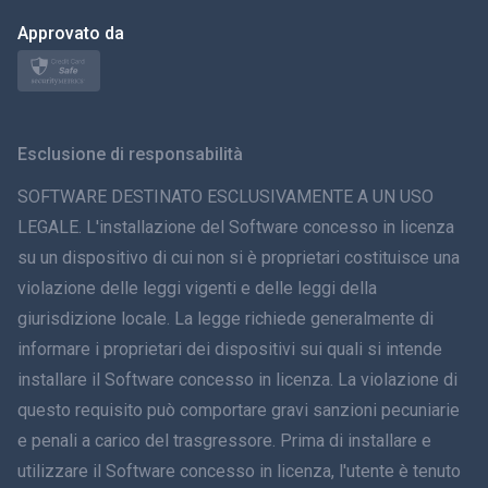
日本
Approvato da
Norsk
Svenska
Esclusione di responsabilità
ภาษาไทย
SOFTWARE DESTINATO ESCLUSIVAMENTE A UN USO
LEGALE. L'installazione del Software concesso in licenza
简体中文
su un dispositivo di cui non si è proprietari costituisce una
violazione delle leggi vigenti e delle leggi della
Dansk
giurisdizione locale. La legge richiede generalmente di
हिंदी
informare i proprietari dei dispositivi sui quali si intende
installare il Software concesso in licenza. La violazione di
Olandese
questo requisito può comportare gravi sanzioni pecuniarie
e penali a carico del trasgressore. Prima di installare e
עברית
utilizzare il Software concesso in licenza, l'utente è tenuto