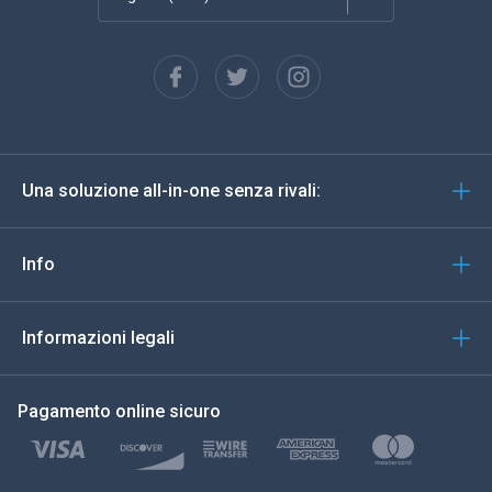
Français
Español
Deutsch
Una soluzione all-in-one senza rivali:
Portoghese
Italiano
Info
العربية
Informazioni legali
한국의
Pagamento online sicuro
Türkçe
Polski