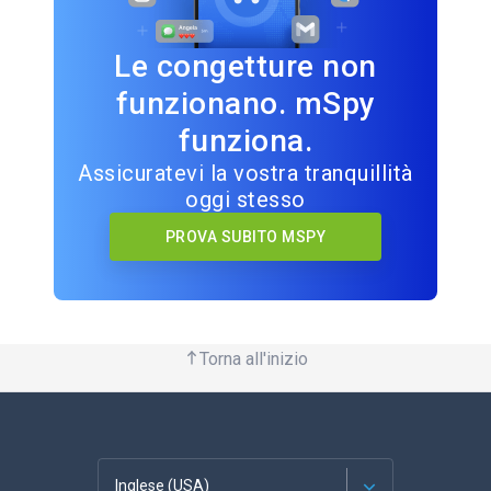
Le congetture non
funzionano. mSpy
funziona.
Assicuratevi la vostra tranquillità
oggi stesso
PROVA SUBITO MSPY
Torna all'inizio
Inglese (USA)