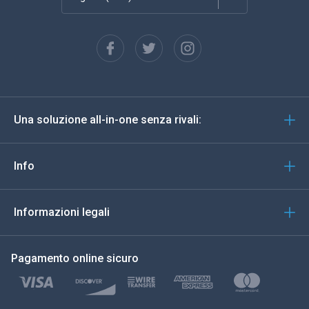
Français
Español
Deutsch
Una soluzione all-in-one senza rivali:
Portoghese
Italiano
Info
العربية
Informazioni legali
한국의
Pagamento online sicuro
Türkçe
Polski