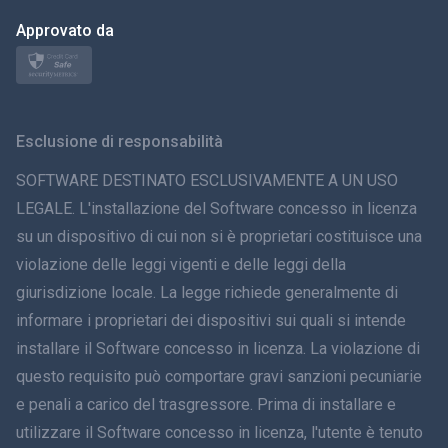
日本
Approvato da
Norsk
Svenska
Esclusione di responsabilità
ภาษาไทย
SOFTWARE DESTINATO ESCLUSIVAMENTE A UN USO
LEGALE. L'installazione del Software concesso in licenza
简体中文
su un dispositivo di cui non si è proprietari costituisce una
violazione delle leggi vigenti e delle leggi della
Dansk
giurisdizione locale. La legge richiede generalmente di
हिंदी
informare i proprietari dei dispositivi sui quali si intende
installare il Software concesso in licenza. La violazione di
Olandese
questo requisito può comportare gravi sanzioni pecuniarie
e penali a carico del trasgressore. Prima di installare e
עברית
utilizzare il Software concesso in licenza, l'utente è tenuto