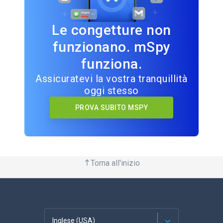
Le congetture non
funzionano. mSpy
funziona.
Assicuratevi la vostra tranquillità
oggi stesso
PROVA SUBITO MSPY
Torna all'inizio
Inglese (USA)