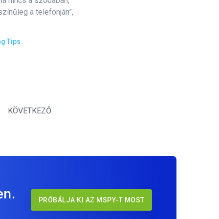
Ha nincs a szobában,
zínűleg a telefonján”,
ng Tips
KÖVETKEZŐ
en.
PRÓBÁLJA KI AZ MSPY-T MOST