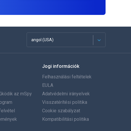
angol (USA)
Français
Jogi információk
Español
Felhasználási feltételek
Deutsch
EULA
űködik az mSpy
Adatvédelmi irányelvek
Português
program
Visszatérítési politika
elvétel
Italiano
Cookie szabályzat
emények
Kompatibilitási politika
العربية