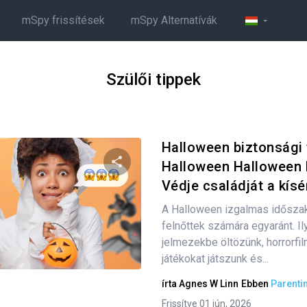
mSpy frissítések
mSpy Alternatívák
Szülői tippek
Halloween biztonsági 
Halloween Halloween 
Védje családját a kísér
Oszd meg ezt a cikket
A Halloween izgalmas időszak
felnőttek számára egyaránt. Il
jelmezekbe öltözünk, horrorfi
Twitter
Facebook
Link másolása
játékokat játszunk és...
írta
Agnes W Linn
Ebben
Parenti
Frissítve 01 jún, 2026