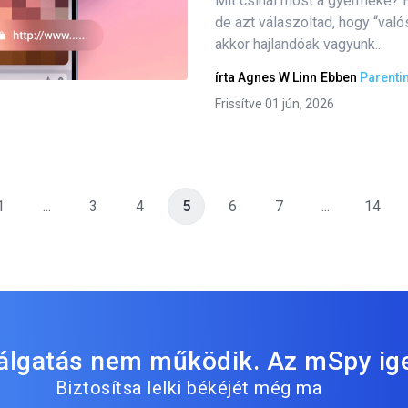
Mit csinál most a gyermeke? 
de azt válaszoltad, hogy “valós
akkor hajlandóak vagyunk...
Twitter
Facebook
Link másolása
írta
Agnes W Linn
Ebben
Parenti
Frissítve 01 jún, 2026
1
...
3
4
5
6
7
...
14
lálgatás nem működik. Az mSpy ig
Biztosítsa lelki békéjét még ma