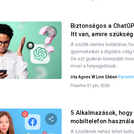
Biztonságos a ChatGP
Itt van, amire szüksége
A szülők nemes küldetése, h
Oszd meg ezt a cikket
gyermekeiket a digitális vilá
De ezt gyakran könnyebb mond
mivel a fenyegetések...
Twitter
Facebook
Link másolása
írta
Agnes W Linn
Ebben
Parenti
Frissítve 01 jún, 2026
5 Alkalmazások, hogy 
mobiltelefon használ
A szülőknek nehéz lehet tudni