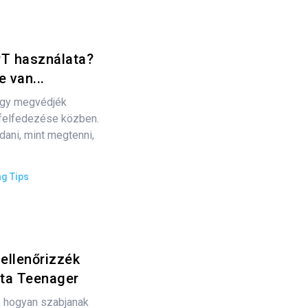
T használata?
 van...
ogy megvédjék
g felfedezése közben.
ani, mint megtenni,
ng Tips
ellenőrizzék
ata Teenager
, hogyan szabjanak