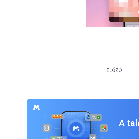
Bejegyzés
navigáció
ELŐZŐ
A ta