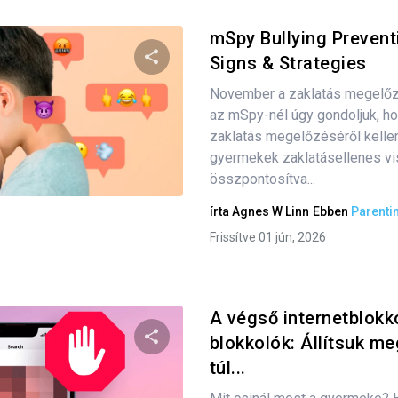
mSpy Bullying Preven
Signs & Strategies
November a zaklatás megelőz
Oszd meg ezt a cikket
az mSpy-nél úgy gondoljuk, h
zaklatás megelőzéséről kellen
gyermekek zaklatásellenes v
Twitter
összpontosítva...
Facebook
Link másolása
írta
Agnes W Linn
Ebben
Parenti
Frissítve 01 jún, 2026
A végső internetblokko
blokkolók: Állítsuk me
túl...
Oszd meg ezt a cikket