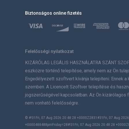
Biztonságos online fizetés
Felelősségi nyilatkozat
KIZÁRÓLAG LEGÁLIS HASZNÁLATRA SZÁNT SZOFTVER. 
eszközre történő telepítése, amely nem az Ön tulaj
Engedélyezett szoftvert kívánja telepíteni. Ennek
szemben. A Licencelt Szoftver telepítése és használ
jogszerűségével kapcsolatban. Az Ön kizárólagos f
nem vonható felelősségre.
© #!31Fri, 07 Aug 2026 20:48:28 +0000Z2831#31Fri, 07 Aug 2
+0000488488pmFriday=28#!31Fri, 07 Aug 2026 20:48:28 +0000Z