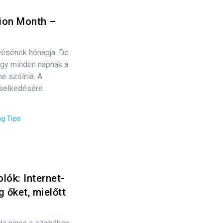
tion Month –
ésének hónapja. De
ogy minden napnak a
e szólnia. A
iselkedésére
ng Tips
lók: Internet-
g őket, mielőtt