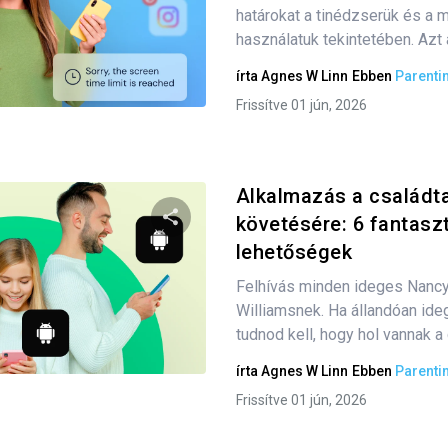
Oszd meg ezt a cikket
határokat a tinédzserük és a m
használatuk tekintetében. Azt a
írta
Agnes W Linn
Ebben
Parenti
Twitter
Facebook
Link másolása
Frissítve 01 jún, 2026
Alkalmazás a család
követésére: 6 fantasz
lehetőségek
Oszd meg ezt a cikket
Felhívás minden ideges Nanc
Williamsnek. Ha állandóan ide
tudnod kell, hogy hol vannak a c
Twitter
Facebook
Link másolása
írta
Agnes W Linn
Ebben
Parenti
Frissítve 01 jún, 2026