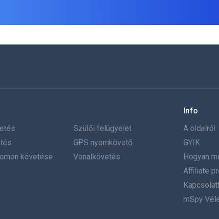
Info
etés
Szülői felügyelet
A oldalról
tés
GPS nyomkövető
GYIK
yomon követése
Vonalkövetés
Hogyan m
Affiliate 
Kapcsolatf
mSpy Vél