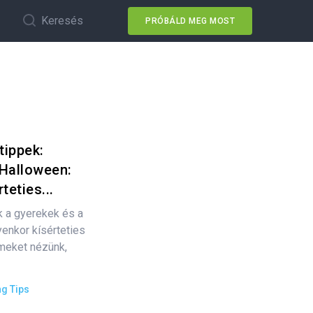
Keresés
PRÓBÁLD MEG MOST
tippek:
Halloween:
teties...
 a gyerekek és a
yenkor kísérteties
lmeket nézünk,
ng Tips