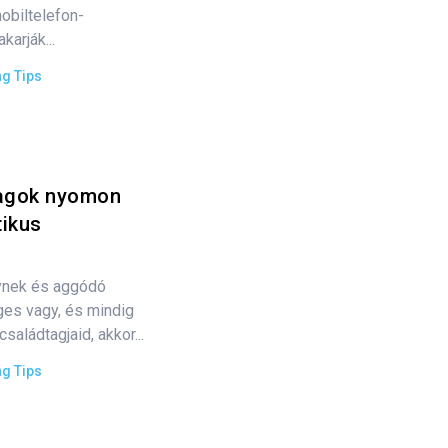
obiltelefon-
karják...
ng Tips
tagok nyomon
tikus
ynek és aggódó
ges vagy, és mindig
saládtagjaid, akkor...
ng Tips