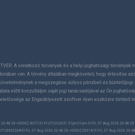
A vonatkozó törvények és a helyi joghatósági törvények megs
donában van. A törvény általában megköveteli, hogy értesítse az
 a követelménynek a megszegése súlyos pénzbeli és büntetőjogi 
ata előtt konzultáljon saját jogi tanácsadójával az Ön joghatósá
elelőssége az Engedélyezett szoftver ilyen eszközre történő te
026 20:48:28 +0000Z-8UTC3131UTC202631 07pm31pm-31Fri, 07 Aug 2026 20:48:
UTC8#2026#!31Fri, 07 Aug 2026 20:48:28 +0000Z2831#/31Fri, 07 Aug 2026 20:4