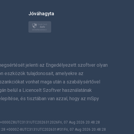
한국의
Jóváhagyta
Türkçe
Polski
日本
értését jelenti az Engedélyezett szoftver olyan
Norsk
on eszközök tulajdonosait, amelyekre az
Svenska
szankciókat vonhat maga után a szabálysértővel
gán belül a Licencelt Szoftver használatának
ภาษาไทย
lepítése, és tisztában van azzal, hogy az mSpy
简体中文
Dansk
28 +0000Z8UTC3131UTC2026312026Fri, 07 Aug 2026 20:48:28
8:28 +0000Z-8UTC3131UTC202631#!31Fri, 07 Aug 2026 20:48:28