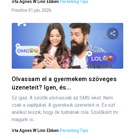
írta
Agnes W Linn
Ebben
Parenting Tips
Frissítve 01 jún, 2026
Oszd meg
Twitter
F
Olvassam el a gyermekem szöveges
üzeneteit? Igen, és...
Ez igaz. A szülők elolvassák az SMS-eket. Nem
csak a sajátjukat. A gyerekeik üzeneteit is. És ezt
anélkül teszik, hogy ők tudnának róla. Szülőként mi
magunk is...
írta
Agnes W Linn
Ebben
Parenting Tips