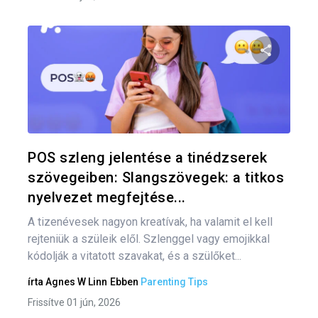
Oszd meg
Twitter
F
POS szleng jelentése a tinédzserek
szövegeiben: Slangszövegek: a titkos
nyelvezet megfejtése...
A tizenévesek nagyon kreatívak, ha valamit el kell
rejteniük a szüleik elől. Szlenggel vagy emojikkal
kódolják a vitatott szavakat, és a szülőket...
írta
Agnes W Linn
Ebben
Parenting Tips
Frissítve 01 jún, 2026