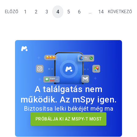
1
2
3
4
5
6
...
14
ELŐZŐ
KÖVETKEZŐ
A találgatás nem
működik. Az mSpy igen.
Biztosítsa lelki békéjét még ma
PRÓBÁLJA KI AZ MSPY-T MOST