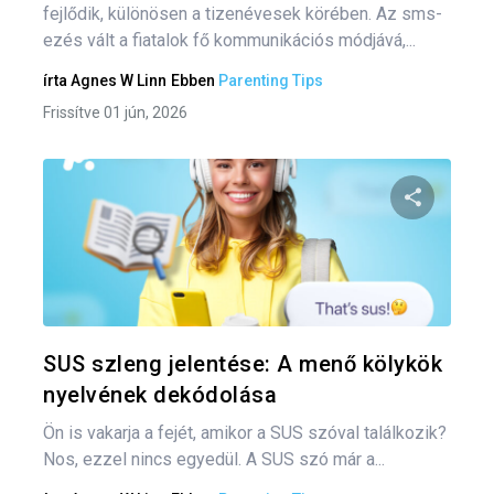
fejlődik, különösen a tizenévesek körében. Az sms-
ezés vált a fiatalok fő kommunikációs módjává,...
írta
Agnes W Linn
Ebben
Parenting Tips
Frissítve 01 jún, 2026
Oszd meg
Twitter
F
SUS szleng jelentése: A menő kölykök
nyelvének dekódolása
Ön is vakarja a fejét, amikor a SUS szóval találkozik?
Nos, ezzel nincs egyedül. A SUS szó már a...