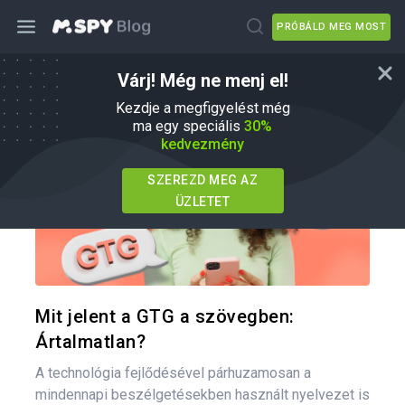
PRÓBÁLD MEG MOST
Várj! Még ne menj el!
Szülői tippek
Kezdje a megfigyelést még
ma egy speciális
30%
kedvezmény
SZEREZD MEG AZ
ÜZLETET
Oszd meg
Twitter
F
Mit jelent a GTG a szövegben:
Ártalmatlan?
A technológia fejlődésével párhuzamosan a
mindennapi beszélgetésekben használt nyelvezet is