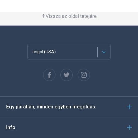
Vissza az oldal tetejére
angol (USA)
Français
Español
Deutsch
Egy páratlan, minden egyben megoldás:
Português
Italiano
Info