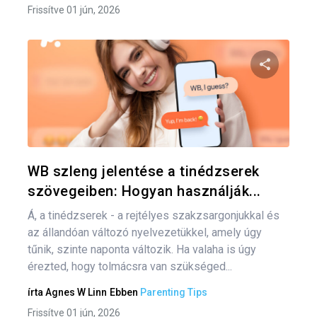
Frissítve 01 jún, 2026
Oszd meg
Twitter
F
WB szleng jelentése a tinédzserek
szövegeiben: Hogyan használják...
Á, a tinédzserek - a rejtélyes szakzsargonjukkal és
az állandóan változó nyelvezetükkel, amely úgy
tűnik, szinte naponta változik. Ha valaha is úgy
érezted, hogy tolmácsra van szükséged...
írta
Agnes W Linn
Ebben
Parenting Tips
Frissítve 01 jún, 2026