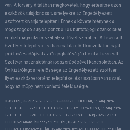
van. A törvény általában megköveteli, hogy értesítse azon
हिंदी
eszközök tulajdonosait, amelyekre az Engedélyezett
szoftvert kívánja telepíteni. Ennek a követelménynek a
Holland
megszegése súlyos pénzbeli és büntetőjogi szankciókat
vonhat maga után a szabálysértővel szemben. A Licencelt
עברית
Szoftver telepítése és használata előtt konzultáljon saját
jogi tanácsadójával az Ön joghatóságán belül a Licencelt
Română
Szoftver használatának jogszerűségével kapcsolatban. Az
Ελληνικά
Ön kizárólagos felelőssége az Engedélyezett szoftver
ilyen eszközre történő telepítése, és tisztában van azzal,
Tiếng Việt
hogy az mSpy nem vonható felelősségre.
繁體中文
© #!31Thu, 06 Aug 2026 02:16:13 +0000Z1331#31Thu, 06 Aug 2026
02:16:13 +0000Z-2UTC3131UTC202631 06am31am-31Thu, 06 Aug 2026
Slovenčina
02:16:13 +0000Z2UTC3131UTC2026312026Thu, 06 Aug 2026 02:16:13
+0000162168amThursday=28#!31Thu, 06 Aug 2026 02:16:13
Bahasa melayu
+0000ZUTC8#2026#!31Thu, 06 Aug 2026 02:16:13 +0000Z1331#/31Thu,