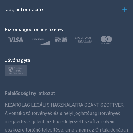
العربية
Jogi információk
한국의
Biztonságos online fizetés
Türkçe
Polski
日本
Jóváhagyta
Norsk
Svenska
Felelősségi nyilatkozat
ภาษาไทย
KIZÁRÓLAG LEGÁLIS HASZNÁLATRA SZÁNT SZOFTVER.
A vonatkozó törvények és a helyi joghatósági törvények
简体中文
megsértését jelenti az Engedélyezett szoftver olyan
eszközre történő telepítése, amely nem az Ön tulajdonában
Dansk