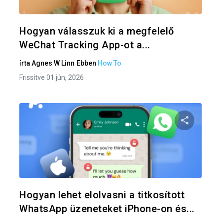
Twitter
F
Hogyan válasszuk ki a megfelelő
WeChat Tracking App-ot a...
írta
Agnes W Linn
Ebben
How To
Frissítve 01 jún, 2026
Oszd meg
Twitter
F
Hogyan lehet elolvasni a titkosított
WhatsApp üzeneteket iPhone-on és...