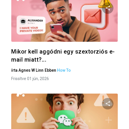
Oszd meg
Twitter
F
Mikor kell aggódni egy szextorziós e-
mail miatt?...
írta
Agnes W Linn
Ebben
How To
Frissítve 01 jún, 2026
Oszd meg