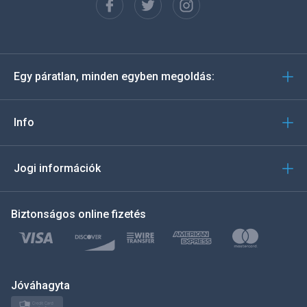
Español
Deutsch
Egy páratlan, minden egyben megoldás:
Português
Italiano
Info
العربية
Jogi információk
한국의
Biztonságos online fizetés
Türkçe
Polski
日本
Jóváhagyta