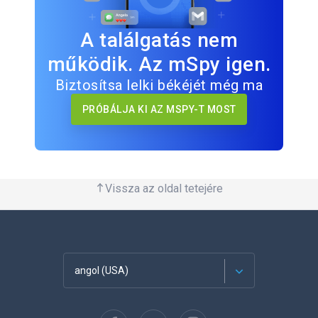
A találgatás nem
működik. Az mSpy igen.
Biztosítsa lelki békéjét még ma
PRÓBÁLJA KI AZ MSPY-T MOST
Vissza az oldal tetejére
angol (USA)
Français