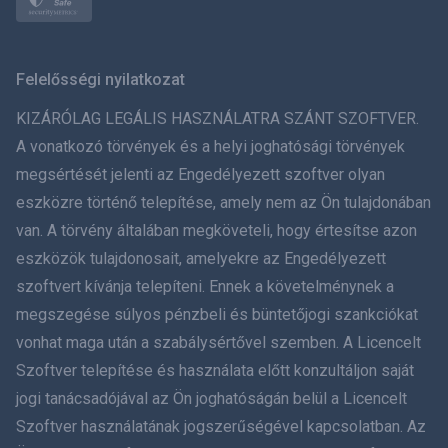
Norsk
Svenska
Felelősségi nyilatkozat
ภาษาไทย
KIZÁRÓLAG LEGÁLIS HASZNÁLATRA SZÁNT SZOFTVER.
A vonatkozó törvények és a helyi joghatósági törvények
简体中文
megsértését jelenti az Engedélyezett szoftver olyan
eszközre történő telepítése, amely nem az Ön tulajdonában
Dansk
van. A törvény általában megköveteli, hogy értesítse azon
हिंदी
eszközök tulajdonosait, amelyekre az Engedélyezett
szoftvert kívánja telepíteni. Ennek a követelménynek a
Holland
megszegése súlyos pénzbeli és büntetőjogi szankciókat
vonhat maga után a szabálysértővel szemben. A Licencelt
עברית
Szoftver telepítése és használata előtt konzultáljon saját
jogi tanácsadójával az Ön joghatóságán belül a Licencelt
Română
Szoftver használatának jogszerűségével kapcsolatban. Az
Ελληνικά