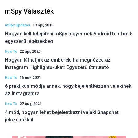
mSpy Választék
mSpy Updates
13 ápr, 2018
Hogyan kell telepíteni mSpy a gyermek Android telefon 5
egyszerű lépésekben
How To
22 ápr, 2026
Hogyan láthatják az emberek, ha megnézed az
Instagram Highlights-ukat: Egyszerű útmutató
How To
16 nov, 2021
6 praktikus módja annak, hogy bejelentkezzen valakinek
az Instagramra
How To
27 aug, 2021
4 mód, hogyan lehet bejelentkezni valaki Snapchat
jelszó nélkül