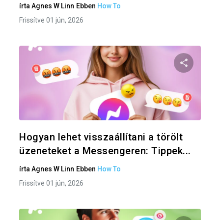
írta
Agnes W Linn
Ebben
How To
Frissítve 01 jún, 2026
Oszd meg
Twitter
F
Hogyan lehet visszaállítani a törölt
üzeneteket a Messengeren: Tippek...
írta
Agnes W Linn
Ebben
How To
Frissítve 01 jún, 2026