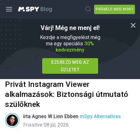
PRÓBÁLD MEG MOST
Várj! Még ne menj el!
Kezdje a megfigyelést még
ma egy speciális
30%
kedvezmény
SZEREZD MEG AZ
ÜZLETET
Privát Instagram Viewer
alkalmazások: Biztonsági útmutató
szülőknek
írta
Agnes W Linn
Ebben
mSpy Alternatives
Frissítve 08 júl, 2026