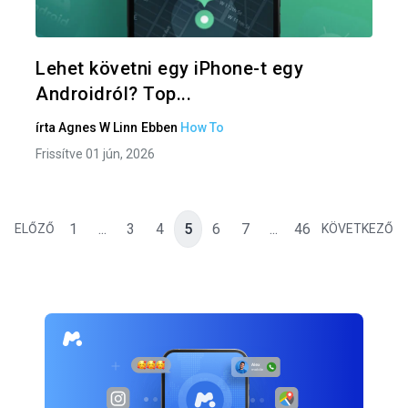
Twitter
F
Lehet követni egy iPhone-t egy
Androidról? Top...
írta
Agnes W Linn
Ebben
How To
Frissítve 01 jún, 2026
1
...
3
4
5
6
7
...
46
ELŐZŐ
KÖVETKEZŐ