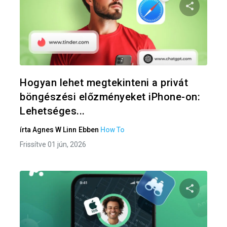
Oszd meg
Twitter
F
Hogyan lehet megtekinteni a privát
böngészési előzményeket iPhone-on:
Lehetséges...
írta
Agnes W Linn
Ebben
How To
Frissítve 01 jún, 2026
Oszd meg