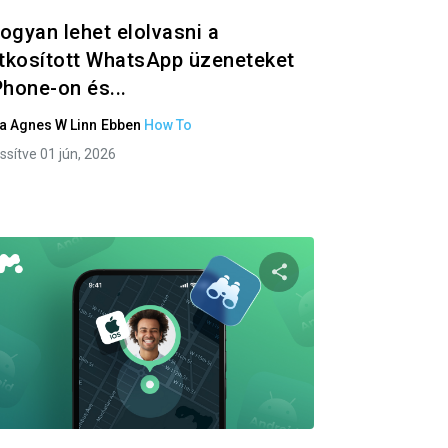
ogyan lehet elolvasni a
itkosított WhatsApp üzeneteket
Phone-on és...
ta
Agnes W Linn
Ebben
How To
issítve 01 jún, 2026
 a cikket
Oszd meg ezt a ci
ok
Twitter
Facebook
Link másolása
Link 