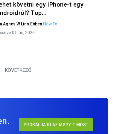
ehet követni egy iPhone-t egy
ndroidról? Top...
ta
Agnes W Linn
Ebben
How To
issítve 01 jún, 2026
KÖVETKEZŐ
en.
PRÓBÁLJA KI AZ MSPY-T MOST