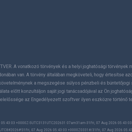
A vonatkozó törvények és a helyi joghatósági törvények megs
donában van. A törvény általában megköveteli, hogy értesítse az
 a követelménynek a megszegése súlyos pénzbeli és büntetőjogi 
ata előtt konzultáljon saját jogi tanácsadójával az Ön joghatósá
elelőssége az Engedélyezett szoftver ilyen eszközre történő te
026 05:43:03 +0000Z-5UTC3131UTC202631 07am31am-31Fri, 07 Aug 2026 05:43:
UTC8#2026#!31Fri, 07 Aug 2026 05:43:03 +0000Z0331#/31Fri, 07 Aug 2026 05:4