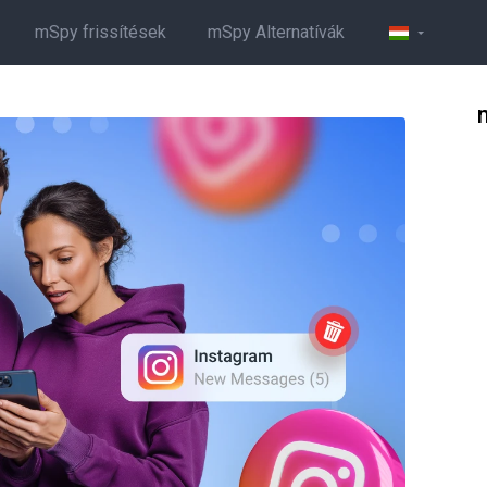
mSpy frissítések
mSpy Alternatívák