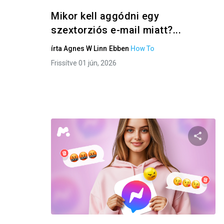
Mikor kell aggódni egy
szextorziós e-mail miatt?...
írta
Agnes W Linn
Ebben
How To
Frissítve 01 jún, 2026
Oszd m
Twitter