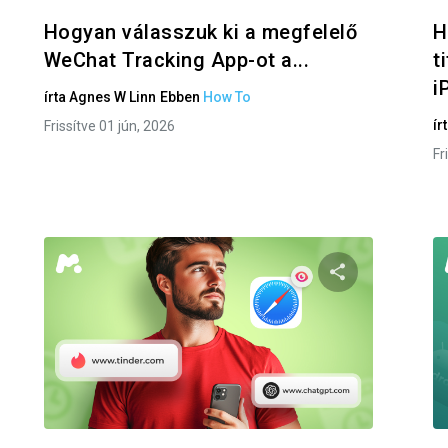
Hogyan válasszuk ki a megfelelő
H
WeChat Tracking App-ot a...
t
i
írta
Agnes W Linn
Ebben
How To
ír
Frissítve 01 jún, 2026
Fr
eg ezt a cikket
Oszd meg ezt
Facebook
Twitter
Facebo
Link másolása