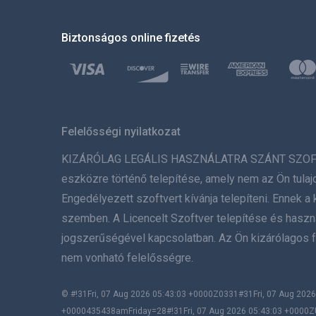
Biztonságos online fizetés
Felelősségi nyilatkozat
KIZÁRÓLAG LEGÁLIS HASZNÁLATRA SZÁNT SZOFTVER. 
eszközre történő telepítése, amely nem az Ön tulaj
Engedélyezett szoftvert kívánja telepíteni. Ennek
szemben. A Licencelt Szoftver telepítése és használ
jogszerűségével kapcsolatban. Az Ön kizárólagos f
nem vonható felelősségre.
© #!31Fri, 07 Aug 2026 05:43:03 +0000Z0331#31Fri, 07 Aug 2
+0000435438amFriday=28#!31Fri, 07 Aug 2026 05:43:03 +0000Z