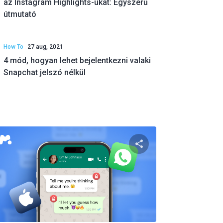
az Instagram Highlights-ukat: Egyszerű
útmutató
How To
27 aug, 2021
4 mód, hogyan lehet bejelentkezni valaki
Snapchat jelszó nélkül
 a cikket
Oszd meg ezt a ci
ok
Twitter
Facebook
Link másolása
Link 