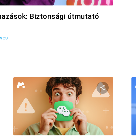
mazások: Biztonsági útmutató
ives
eg ezt a cikket
Oszd meg ezt
Facebook
Twitter
Facebo
Link másolása