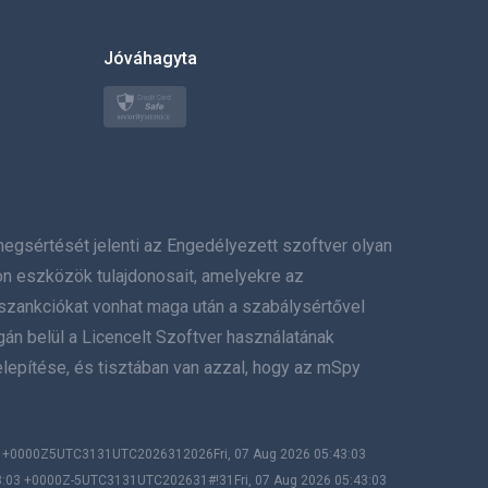
한국의
Jóváhagyta
Türkçe
Polski
日本
értését jelenti az Engedélyezett szoftver olyan
Norsk
on eszközök tulajdonosait, amelyekre az
Svenska
szankciókat vonhat maga után a szabálysértővel
gán belül a Licencelt Szoftver használatának
ภาษาไทย
lepítése, és tisztában van azzal, hogy az mSpy
简体中文
Dansk
03 +0000Z5UTC3131UTC2026312026Fri, 07 Aug 2026 05:43:03
3:03 +0000Z-5UTC3131UTC202631#!31Fri, 07 Aug 2026 05:43:03