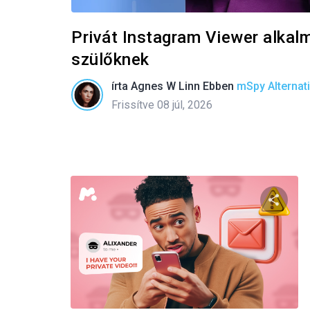
Privát Instagram Viewer alkal
szülőknek
írta
Agnes W Linn
Ebben
mSpy Alternat
Frissítve 08 júl, 2026
Oszd m
Twitter