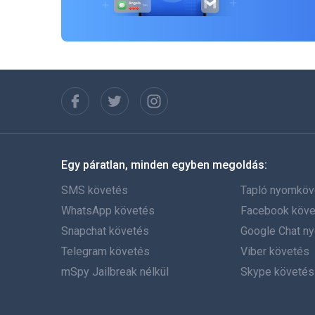
Egy páratlan, minden egyben megoldás:
SMS követés
Tapló nyomköv
WhatsApp követés
Facebook köve
Snapchat követés
Google Chat n
Telegram követés
Viber követés
mSpy Jailbreak nélkül
Skype követés