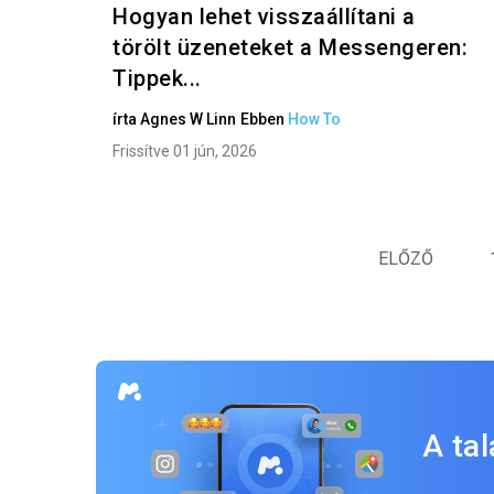
Hogyan lehet visszaállítani a
törölt üzeneteket a Messengeren:
Tippek...
írta
Agnes W Linn
Ebben
How To
Frissítve 01 jún, 2026
ELŐZŐ
A ta