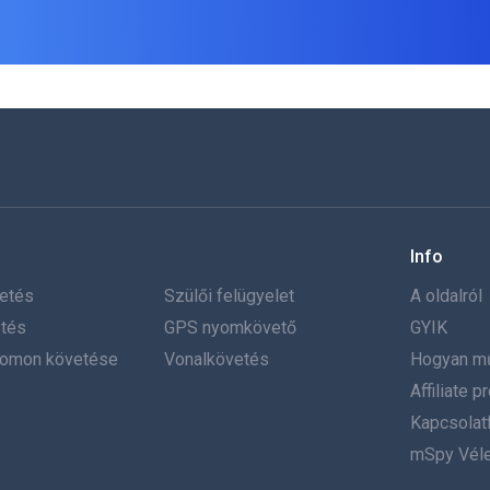
Info
etés
Szülői felügyelet
A oldalról
tés
GPS nyomkövető
GYIK
yomon követése
Vonalkövetés
Hogyan m
Affiliate 
Kapcsolatf
mSpy Vél