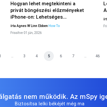
Hogyan lehet megtekinteni a
L
privát böngészési előzményeket
A
iPhone-on: Lehetséges...
ír
írta
Agnes W Linn
Ebben
How To
Fr
Frissítve 01 jún, 2026
1
...
3
4
5
6
7
...
46
lálgatás nem működik. Az mSpy ig
Biztosítsa lelki békéjét még ma