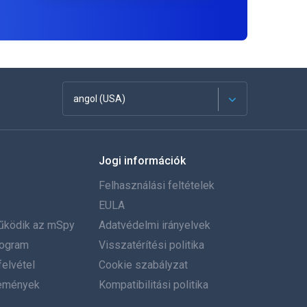
angol (USA)
Français
Jogi információk
Español
Felhasználási feltételek
Deutsch
EULA
űködik az mSpy
Adatvédelmi irányelvek
Português
program
Visszatérítési politika
elvétel
Italiano
Cookie szabályzat
emények
Kompatibilitási politika
العربية