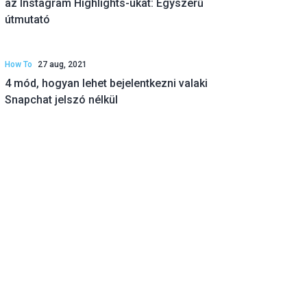
az Instagram Highlights-ukat: Egyszerű
útmutató
How To
27 aug, 2021
4 mód, hogyan lehet bejelentkezni valaki
Snapchat jelszó nélkül