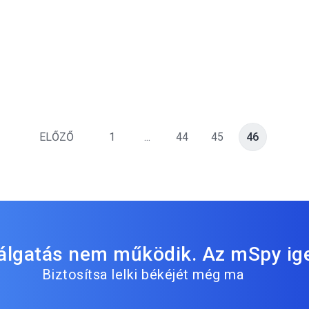
ELŐZŐ
1
...
44
45
46
lálgatás nem működik. Az mSpy ig
Biztosítsa lelki békéjét még ma