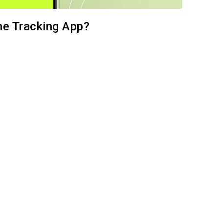
ne Tracking App?
eg ezt a cikket
Facebook
Link másolása