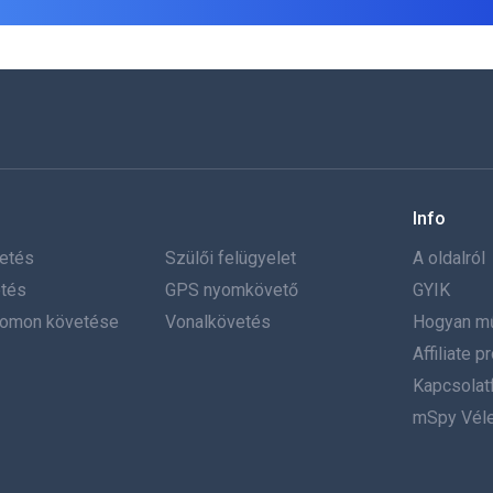
Info
etés
Szülői felügyelet
A oldalról
tés
GPS nyomkövető
GYIK
yomon követése
Vonalkövetés
Hogyan m
Affiliate 
Kapcsolatf
mSpy Vél