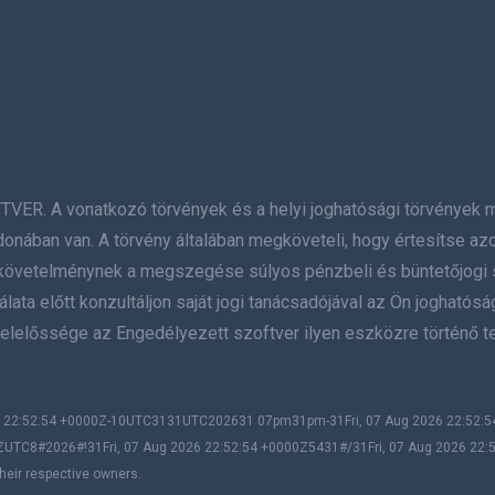
A vonatkozó törvények és a helyi joghatósági törvények megs
donában van. A törvény általában megköveteli, hogy értesítse az
 a követelménynek a megszegése súlyos pénzbeli és büntetőjogi 
ata előtt konzultáljon saját jogi tanácsadójával az Ön joghatósá
elelőssége az Engedélyezett szoftver ilyen eszközre történő te
026 22:52:54 +0000Z-10UTC3131UTC202631 07pm31pm-31Fri, 07 Aug 2026 22:52
ZUTC8#2026#!31Fri, 07 Aug 2026 22:52:54 +0000Z5431#/31Fri, 07 Aug 2026 22
heir respective owners.