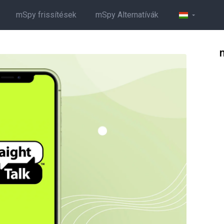
mSpy frissítések
mSpy Alternatívák