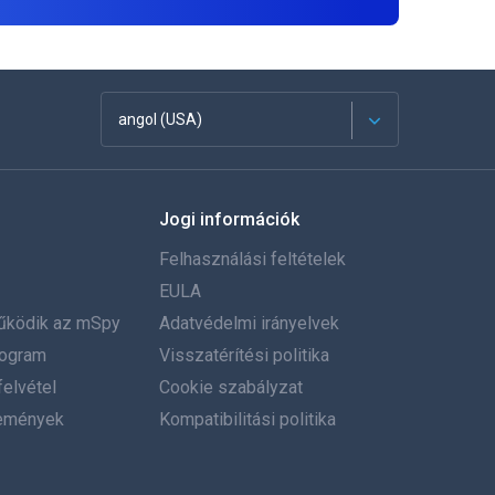
angol (USA)
Français
Jogi információk
Español
Felhasználási feltételek
Deutsch
EULA
űködik az mSpy
Adatvédelmi irányelvek
Português
program
Visszatérítési politika
elvétel
Italiano
Cookie szabályzat
emények
Kompatibilitási politika
العربية
한국의