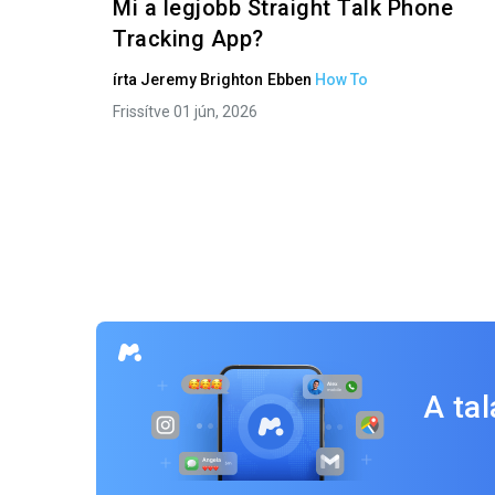
Mi a legjobb Straight Talk Phone
Tracking App?
írta
Jeremy Brighton
Ebben
How To
Frissítve 01 jún, 2026
A ta