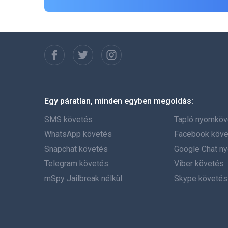
Egy páratlan, minden egyben megoldás:
SMS követés
Tapló nyomköv
WhatsApp követés
Facebook köve
Snapchat követés
Google Chat n
Telegram követés
Viber követés
mSpy Jailbreak nélkül
Skype követés