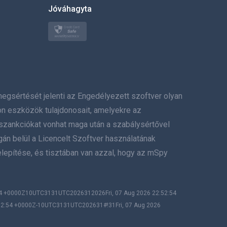
Jóváhagyta
Türkçe
Polski
日本
értését jelenti az Engedélyezett szoftver olyan
Norsk
on eszközök tulajdonosait, amelyekre az
Svenska
szankciókat vonhat maga után a szabálysértővel
gán belül a Licencelt Szoftver használatának
ภาษาไทย
lepítése, és tisztában van azzal, hogy az mSpy
简体中文
Dansk
:54 +0000Z10UTC3131UTC2026312026Fri, 07 Aug 2026 22:52:54
:52:54 +0000Z-10UTC3131UTC202631#!31Fri, 07 Aug 2026
हिंदी