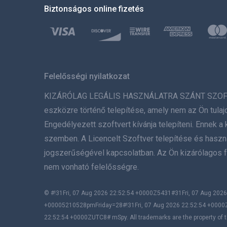
Biztonságos online fizetés
Felelősségi nyilatkozat
KIZÁRÓLAG LEGÁLIS HASZNÁLATRA SZÁNT SZOFTVER. 
eszközre történő telepítése, amely nem az Ön tulaj
Engedélyezett szoftvert kívánja telepíteni. Ennek
szemben. A Licencelt Szoftver telepítése és használ
jogszerűségével kapcsolatban. Az Ön kizárólagos f
nem vonható felelősségre.
© #!31Fri, 07 Aug 2026 22:52:54 +0000Z5431#31Fri, 07 Aug 2
+00005210528pmFriday=28#!31Fri, 07 Aug 2026 22:52:54 +0000
22:52:54 +0000ZUTC8# mSpy. All trademarks are the property of t