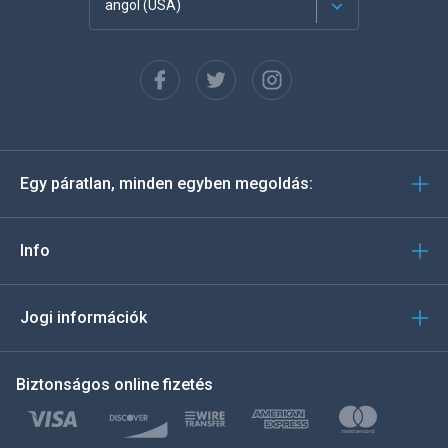
angol (USA)
Français
Español
Deutsch
Egy páratlan, minden egyben megoldás:
Português
Italiano
Info
العربية
Jogi információk
한국의
Biztonságos online fizetés
Türkçe
Polski