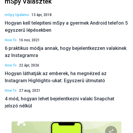
mSpy Választék
mSpy Updates
13 ápr, 2018
Hogyan kell telepíteni mSpy a gyermek Android telefon 5
egyszerű lépésekben
How To
16 nov, 2021
6 praktikus módja annak, hogy bejelentkezzen valakinek
az Instagramra
How To
22 ápr, 2026
Hogyan láthatják az emberek, ha megnézed az
Instagram Highlights-ukat: Egyszerű útmutató
How To
27 aug, 2021
4 mód, hogyan lehet bejelentkezni valaki Snapchat
jelszó nélkül