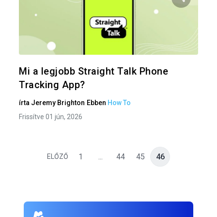
Oszd meg
Twitter
F
Mi a legjobb Straight Talk Phone
Tracking App?
írta
Jeremy Brighton
Ebben
How To
Frissítve 01 jún, 2026
1
...
44
45
46
ELŐZŐ