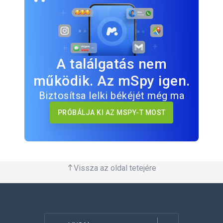
A találgatás nem
működik. Az mSpy igen.
Biztosítsa lelki békéjét még ma
PRÓBÁLJA KI AZ MSPY-T MOST
Vissza az oldal tetejére