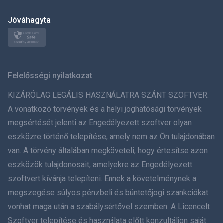
日本
Jóváhagyta
Norsk
Svenska
Felelősségi nyilatkozat
ภาษาไทย
KIZÁRÓLAG LEGÁLIS HASZNÁLATRA SZÁNT SZOFTVER.
A vonatkozó törvények és a helyi joghatósági törvények
简体中文
megsértését jelenti az Engedélyezett szoftver olyan
eszközre történő telepítése, amely nem az Ön tulajdonában
Dansk
van. A törvény általában megköveteli, hogy értesítse azon
हिंदी
eszközök tulajdonosait, amelyekre az Engedélyezett
szoftvert kívánja telepíteni. Ennek a követelménynek a
Holland
megszegése súlyos pénzbeli és büntetőjogi szankciókat
vonhat maga után a szabálysértővel szemben. A Licencelt
עברית
Szoftver telepítése és használata előtt konzultáljon saját