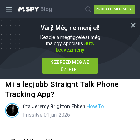
PRÓBÁLD MEG MOST
Várj! Még ne menj el!
Kezdje a megfigyelést még
ma egy speciális
30%
kedvezmény
SZEREZD MEG AZ
ÜZLETET
Mi a legjobb Straight Talk Phone
Tracking App?
írta
Jeremy Brighton
Ebben
How To
Frissítve 01 jún, 2026