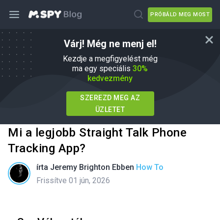
PRÓBÁLD MEG MOST
Várj! Még ne menj el!
Kezdje a megfigyelést még
ma egy speciális
30%
kedvezmény
SZEREZD MEG AZ
ÜZLETET
Mi a legjobb Straight Talk Phone
Tracking App?
írta
Jeremy Brighton
Ebben
How To
Frissítve 01 jún, 2026