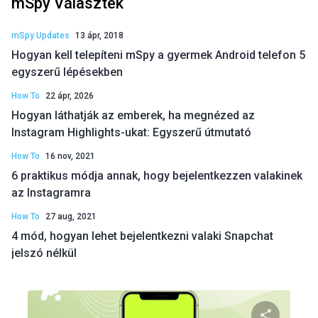
mSpy Választék
mSpy Updates
13 ápr, 2018
Hogyan kell telepíteni mSpy a gyermek Android telefon 5
egyszerű lépésekben
How To
22 ápr, 2026
Hogyan láthatják az emberek, ha megnézed az
Instagram Highlights-ukat: Egyszerű útmutató
How To
16 nov, 2021
6 praktikus módja annak, hogy bejelentkezzen valakinek
az Instagramra
How To
27 aug, 2021
4 mód, hogyan lehet bejelentkezni valaki Snapchat
jelszó nélkül