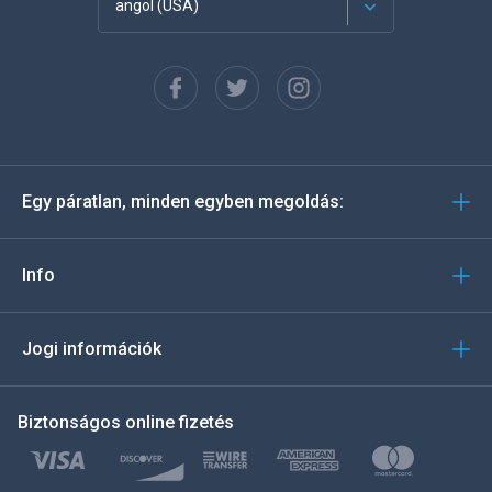
angol (USA)
Français
Español
Deutsch
Egy páratlan, minden egyben megoldás:
Português
Italiano
Info
العربية
Jogi információk
한국의
Biztonságos online fizetés
Türkçe
Polski