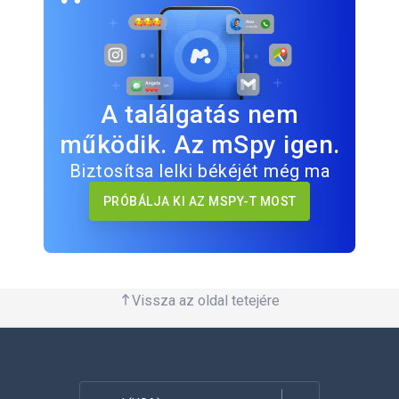
A találgatás nem
működik. Az mSpy igen.
Biztosítsa lelki békéjét még ma
PRÓBÁLJA KI AZ MSPY-T MOST
Vissza az oldal tetejére