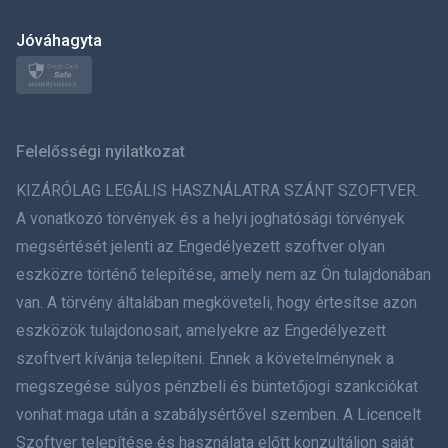
日本
Jóváhagyta
Norsk
Svenska
Felelősségi nyilatkozat
ภาษาไทย
KIZÁRÓLAG LEGÁLIS HASZNÁLATRA SZÁNT SZOFTVER.
A vonatkozó törvények és a helyi joghatósági törvények
简体中文
megsértését jelenti az Engedélyezett szoftver olyan
eszközre történő telepítése, amely nem az Ön tulajdonában
Dansk
van. A törvény általában megköveteli, hogy értesítse azon
हिंदी
eszközök tulajdonosait, amelyekre az Engedélyezett
szoftvert kívánja telepíteni. Ennek a követelménynek a
Holland
megszegése súlyos pénzbeli és büntetőjogi szankciókat
vonhat maga után a szabálysértővel szemben. A Licencelt
עברית
Szoftver telepítése és használata előtt konzultáljon saját