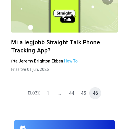
Oszd meg
Twitter
F
Mi a legjobb Straight Talk Phone
Tracking App?
írta
Jeremy Brighton
Ebben
How To
Frissítve 01 jún, 2026
1
...
44
45
46
ELŐZŐ