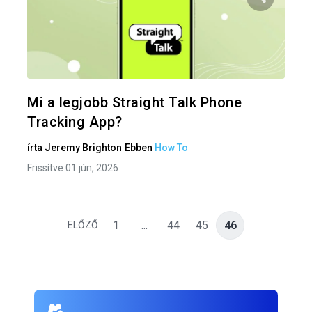
Oszd meg
Twitter
F
Mi a legjobb Straight Talk Phone
Tracking App?
írta
Jeremy Brighton
Ebben
How To
Frissítve 01 jún, 2026
1
...
44
45
46
ELŐZŐ