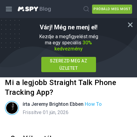
PRÓBÁLD MEG MOST
Várj! Még ne menj el!
Kezdje a megfigyelést még
ma egy speciális
30%
kedvezmény
SZEREZD MEG AZ
ÜZLETET
Mi a legjobb Straight Talk Phone
Tracking App?
írta
Jeremy Brighton
Ebben
How To
Frissítve 01 jún, 2026