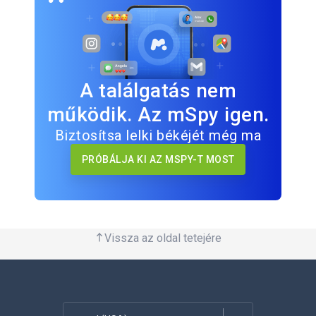
A találgatás nem
működik. Az mSpy igen.
Biztosítsa lelki békéjét még ma
PRÓBÁLJA KI AZ MSPY-T MOST
Vissza az oldal tetejére