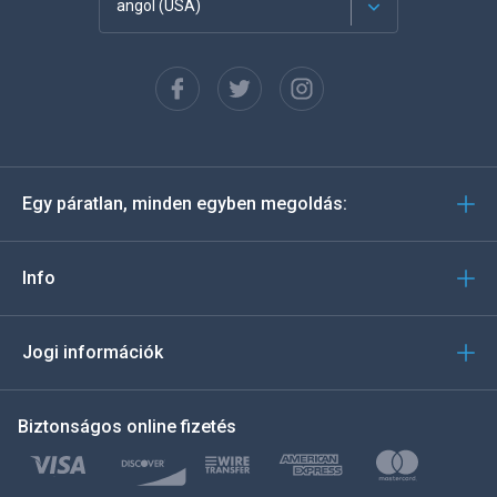
angol (USA)
Français
Español
Deutsch
Egy páratlan, minden egyben megoldás:
Português
Italiano
Info
العربية
Jogi információk
한국의
Biztonságos online fizetés
Türkçe
Polski