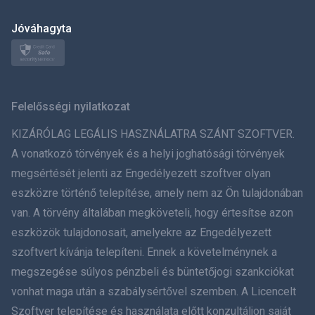
日本
Jóváhagyta
Norsk
Svenska
Felelősségi nyilatkozat
ภาษาไทย
KIZÁRÓLAG LEGÁLIS HASZNÁLATRA SZÁNT SZOFTVER.
A vonatkozó törvények és a helyi joghatósági törvények
简体中文
megsértését jelenti az Engedélyezett szoftver olyan
eszközre történő telepítése, amely nem az Ön tulajdonában
Dansk
van. A törvény általában megköveteli, hogy értesítse azon
हिंदी
eszközök tulajdonosait, amelyekre az Engedélyezett
szoftvert kívánja telepíteni. Ennek a követelménynek a
Holland
megszegése súlyos pénzbeli és büntetőjogi szankciókat
vonhat maga után a szabálysértővel szemben. A Licencelt
עברית
Szoftver telepítése és használata előtt konzultáljon saját