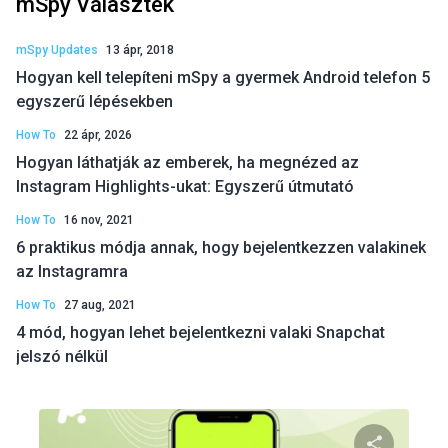
mSpy Választék
mSpy Updates
13 ápr, 2018
Hogyan kell telepíteni mSpy a gyermek Android telefon 5
egyszerű lépésekben
How To
22 ápr, 2026
Hogyan láthatják az emberek, ha megnézed az
Instagram Highlights-ukat: Egyszerű útmutató
How To
16 nov, 2021
6 praktikus módja annak, hogy bejelentkezzen valakinek
az Instagramra
How To
27 aug, 2021
4 mód, hogyan lehet bejelentkezni valaki Snapchat
jelszó nélkül