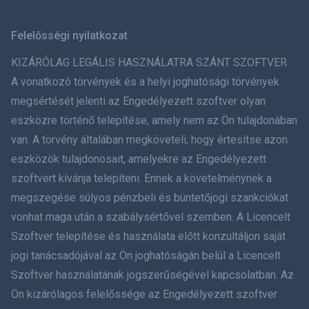
Svenska
Felelősségi nyilatkozat
ภาษาไทย
KIZÁRÓLAG LEGÁLIS HASZNÁLATRA SZÁNT SZOFTVER.
A vonatkozó törvények és a helyi joghatósági törvények
简体中文
megsértését jelenti az Engedélyezett szoftver olyan
eszközre történő telepítése, amely nem az Ön tulajdonában
Dansk
van. A törvény általában megköveteli, hogy értesítse azon
हिंदी
eszközök tulajdonosait, amelyekre az Engedélyezett
szoftvert kívánja telepíteni. Ennek a követelménynek a
Holland
megszegése súlyos pénzbeli és büntetőjogi szankciókat
vonhat maga után a szabálysértővel szemben. A Licencelt
עברית
Szoftver telepítése és használata előtt konzultáljon saját
jogi tanácsadójával az Ön joghatóságán belül a Licencelt
Română
Szoftver használatának jogszerűségével kapcsolatban. Az
Ελληνικά
Ön kizárólagos felelőssége az Engedélyezett szoftver