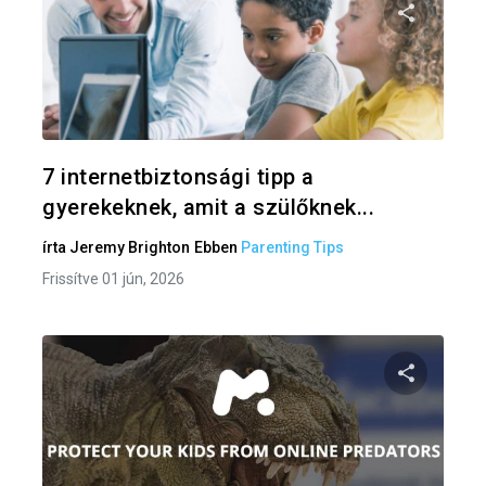
Oszd meg
Twitter
F
7 internetbiztonsági tipp a
gyerekeknek, amit a szülőknek...
írta
Jeremy Brighton
Ebben
Parenting Tips
Frissítve 01 jún, 2026
Oszd meg