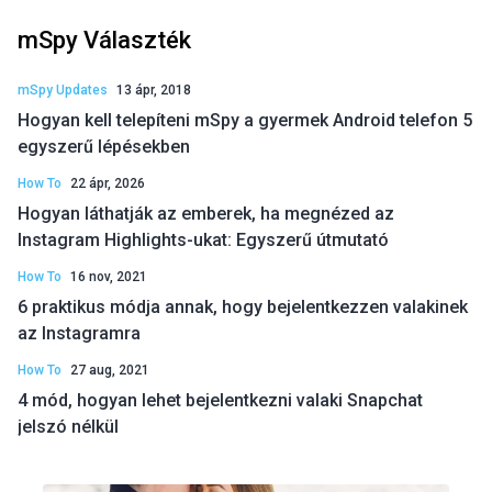
mSpy Választék
mSpy Updates
13 ápr, 2018
Hogyan kell telepíteni mSpy a gyermek Android telefon 5
egyszerű lépésekben
How To
22 ápr, 2026
Hogyan láthatják az emberek, ha megnézed az
Instagram Highlights-ukat: Egyszerű útmutató
How To
16 nov, 2021
6 praktikus módja annak, hogy bejelentkezzen valakinek
az Instagramra
How To
27 aug, 2021
4 mód, hogyan lehet bejelentkezni valaki Snapchat
jelszó nélkül