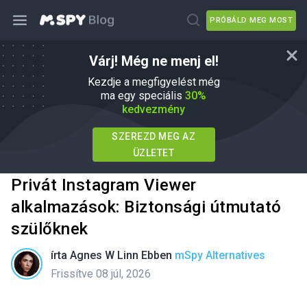
PRÓBÁLD MEG MOST
Várj! Még ne menj el!
Kezdje a megfigyelést még
ma egy speciális
30%
kedvezmény
SZEREZD MEG AZ
ÜZLETET
Privát Instagram Viewer
alkalmazások: Biztonsági útmutató
szülőknek
írta
Agnes W Linn
Ebben
mSpy Alternatives
Frissítve 08 júl, 2026