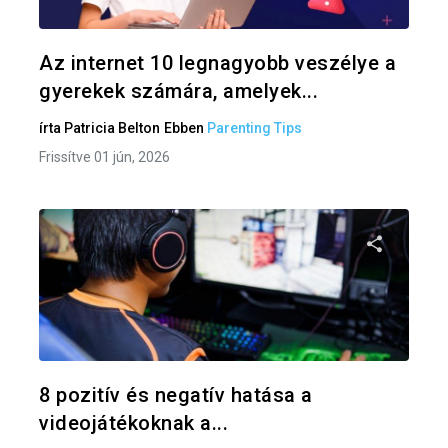
Twitter
F
Az internet 10 legnagyobb veszélye a
gyerekek számára, amelyek...
írta
Patricia Belton
Ebben
Parenting Tips
Frissítve 01 jún, 2026
Oszd meg
Twitter
F
8 pozitív és negatív hatása a
videojátékoknak a...