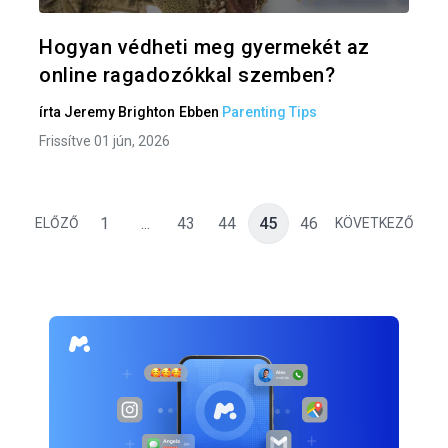
Twitter
F
Hogyan védheti meg gyermekét az
online ragadozókkal szemben?
írta
Jeremy Brighton
Ebben
Parenting Tips
Frissítve 01 jún, 2026
1
...
43
44
45
46
ELŐZŐ
KÖVETKEZŐ