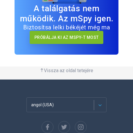
A találgatás nem
működik. Az mSpy igen.
Biztosítsa lelki békéjét még ma
PRÓBÁLJA KI AZ MSPY-T MOST
Vissza az oldal tetejére
angol (USA)
Français