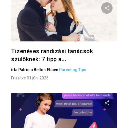
Oszd meg
Twitter
F
Tizenéves randizási tanácsok
szülőknek: 7 tipp a...
írta
Patricia Belton
Ebben
Parenting Tips
Frissítve 01 jún, 2026
Oszd meg