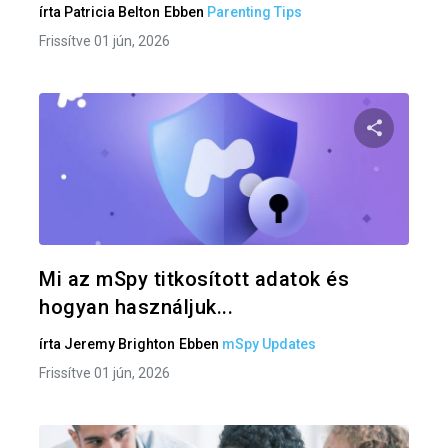
írta
Patricia Belton
Ebben
Parenting Tips
Frissítve 01 jún, 2026
Oszd meg
Twitter
F
Mi az mSpy titkosított adatok és
hogyan használjuk...
írta
Jeremy Brighton
Ebben
mSpy Updates
Frissítve 01 jún, 2026