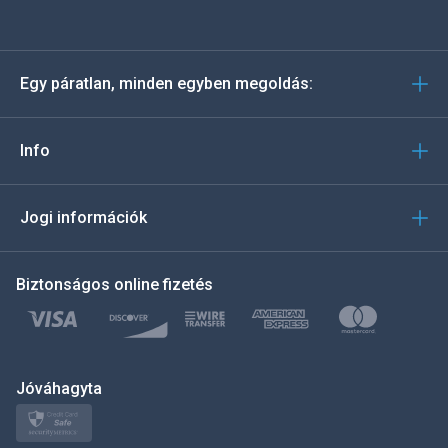
Español
Deutsch
Egy páratlan, minden egyben megoldás:
Português
Italiano
Info
العربية
Jogi információk
한국의
Biztonságos online fizetés
Türkçe
Polski
日本
Jóváhagyta
Norsk