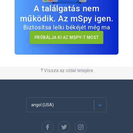
A találgatás nem
működik. Az mSpy igen.
Biztosítsa lelki békéjét még ma
PRÓBÁLJA KI AZ MSPY-T MOST
Vissza az oldal tetejére
angol (USA)
Français