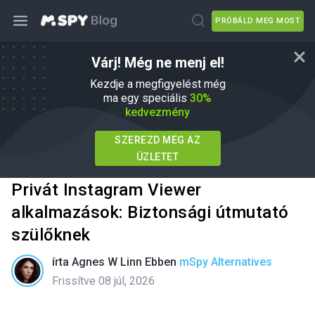
PRÓBÁLD MEG MOST
Várj! Még ne menj el!
Kezdje a megfigyelést még
ma egy speciális
30%
kedvezmény
SZEREZD MEG AZ
ÜZLETET
Privát Instagram Viewer
alkalmazások: Biztonsági útmutató
szülőknek
írta
Agnes W Linn
Ebben
mSpy Alternatives
Frissítve 08 júl, 2026