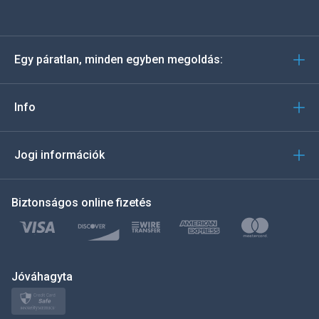
Español
Deutsch
Egy páratlan, minden egyben megoldás:
Português
Italiano
Info
العربية
Jogi információk
한국의
Biztonságos online fizetés
Türkçe
Polski
日本
Jóváhagyta
Norsk