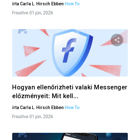
írta
Carla L. Hirsch
Ebben
How To
Frissítve 01 jún, 2026
Oszd meg
Twitter
F
Hogyan ellenőrizheti valaki Messenger
előzményeit: Mit kell...
írta
Carla L. Hirsch
Ebben
How To
Frissítve 01 jún, 2026