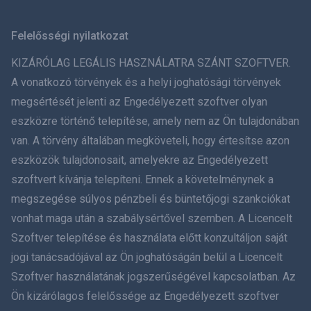
Svenska
Felelősségi nyilatkozat
ภาษาไทย
KIZÁRÓLAG LEGÁLIS HASZNÁLATRA SZÁNT SZOFTVER.
A vonatkozó törvények és a helyi joghatósági törvények
简体中文
megsértését jelenti az Engedélyezett szoftver olyan
eszközre történő telepítése, amely nem az Ön tulajdonában
Dansk
van. A törvény általában megköveteli, hogy értesítse azon
हिंदी
eszközök tulajdonosait, amelyekre az Engedélyezett
szoftvert kívánja telepíteni. Ennek a követelménynek a
Holland
megszegése súlyos pénzbeli és büntetőjogi szankciókat
vonhat maga után a szabálysértővel szemben. A Licencelt
עברית
Szoftver telepítése és használata előtt konzultáljon saját
jogi tanácsadójával az Ön joghatóságán belül a Licencelt
Română
Szoftver használatának jogszerűségével kapcsolatban. Az
Ελληνικά
Ön kizárólagos felelőssége az Engedélyezett szoftver