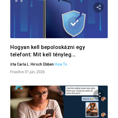
Oszd meg
Twitter
F
Hogyan kell bepoloskázni egy
telefont: Mit kell tényleg...
írta
Carla L. Hirsch
Ebben
How To
Frissítve 01 jún, 2026
Oszd meg