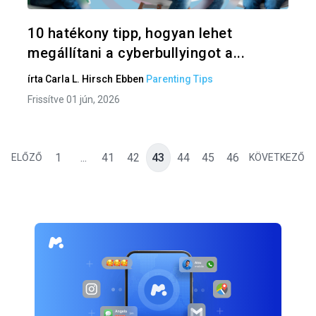
Twitter
F
10 hatékony tipp, hogyan lehet
megállítani a cyberbullyingot a...
írta
Carla L. Hirsch
Ebben
Parenting Tips
Frissítve 01 jún, 2026
1
...
41
42
43
44
45
46
ELŐZŐ
KÖVETKEZŐ