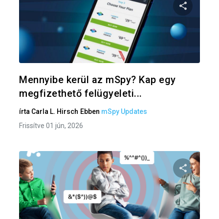
Oszd meg
Twitter
F
Mennyibe kerül az mSpy? Kap egy
megfizethető felügyeleti...
írta
Carla L. Hirsch
Ebben
mSpy Updates
Frissítve 01 jún, 2026
Oszd meg