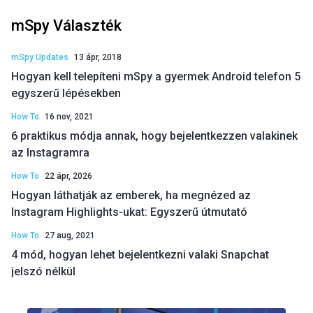
mSpy Választék
mSpy Updates
13 ápr, 2018
Hogyan kell telepíteni mSpy a gyermek Android telefon 5
egyszerű lépésekben
How To
16 nov, 2021
6 praktikus módja annak, hogy bejelentkezzen valakinek
az Instagramra
How To
22 ápr, 2026
Hogyan láthatják az emberek, ha megnézed az
Instagram Highlights-ukat: Egyszerű útmutató
How To
27 aug, 2021
4 mód, hogyan lehet bejelentkezni valaki Snapchat
jelszó nélkül