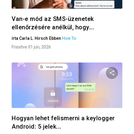
Twitter
F
Van-e mód az SMS-üzenetek
ellenőrzésére anélkül, hogy...
írta
Carla L. Hirsch
Ebben
How To
Frissítve 01 jún, 2026
Oszd meg
Twitter
F
Hogyan lehet felismerni a keylogger
Android: 5 jelek...