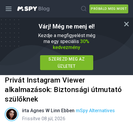
PRÓBÁLD MEG MOST
Várj! Még ne menj el!
Kezdje a megfigyelést még
ma egy speciális
30%
kedvezmény
SZEREZD MEG AZ
ÜZLETET
Privát Instagram Viewer
alkalmazások: Biztonsági útmutató
szülőknek
írta
Agnes W Linn
Ebben
mSpy Alternatives
Frissítve 08 júl, 2026