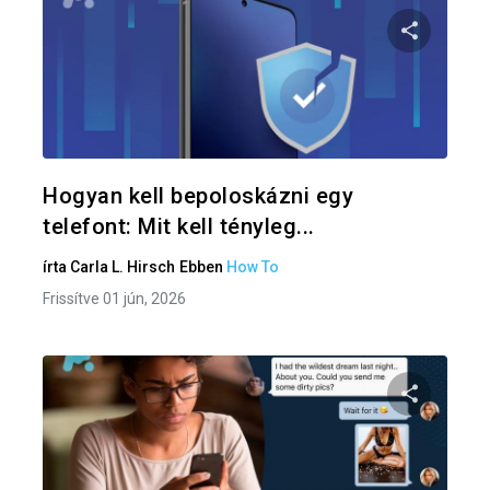
Oszd meg
Twitter
F
Hogyan kell bepoloskázni egy
telefont: Mit kell tényleg...
írta
Carla L. Hirsch
Ebben
How To
Frissítve 01 jún, 2026
Oszd meg