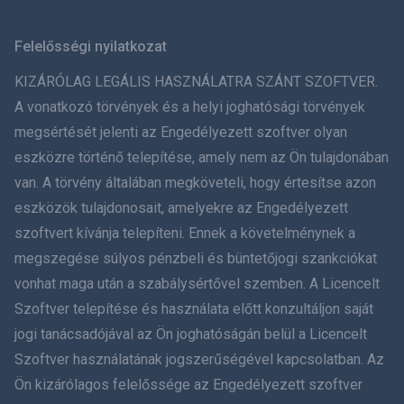
Svenska
Felelősségi nyilatkozat
ภาษาไทย
KIZÁRÓLAG LEGÁLIS HASZNÁLATRA SZÁNT SZOFTVER.
A vonatkozó törvények és a helyi joghatósági törvények
简体中文
megsértését jelenti az Engedélyezett szoftver olyan
eszközre történő telepítése, amely nem az Ön tulajdonában
Dansk
van. A törvény általában megköveteli, hogy értesítse azon
हिंदी
eszközök tulajdonosait, amelyekre az Engedélyezett
szoftvert kívánja telepíteni. Ennek a követelménynek a
Holland
megszegése súlyos pénzbeli és büntetőjogi szankciókat
vonhat maga után a szabálysértővel szemben. A Licencelt
עברית
Szoftver telepítése és használata előtt konzultáljon saját
jogi tanácsadójával az Ön joghatóságán belül a Licencelt
Română
Szoftver használatának jogszerűségével kapcsolatban. Az
Ελληνικά
Ön kizárólagos felelőssége az Engedélyezett szoftver