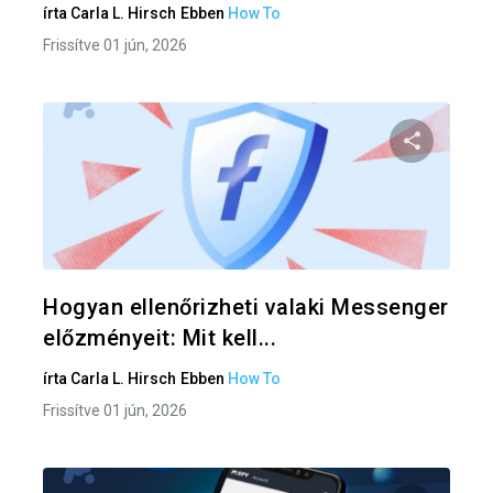
írta
Carla L. Hirsch
Ebben
How To
Frissítve 01 jún, 2026
Oszd meg
Twitter
F
Hogyan ellenőrizheti valaki Messenger
előzményeit: Mit kell...
írta
Carla L. Hirsch
Ebben
How To
Frissítve 01 jún, 2026