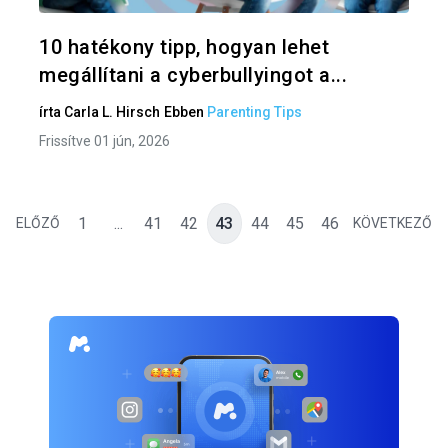
Twitter
F
10 hatékony tipp, hogyan lehet
megállítani a cyberbullyingot a...
írta
Carla L. Hirsch
Ebben
Parenting Tips
Frissítve 01 jún, 2026
1
...
41
42
43
44
45
46
ELŐZŐ
KÖVETKEZŐ