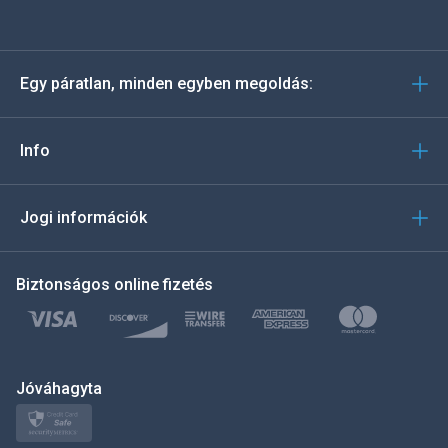
Español
Deutsch
Egy páratlan, minden egyben megoldás:
Português
Italiano
Info
العربية
Jogi információk
한국의
Biztonságos online fizetés
Türkçe
Polski
日本
Jóváhagyta
Norsk