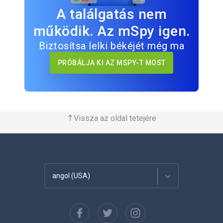
A találgatás nem
működik. Az mSpy igen.
Biztosítsa lelki békéjét még ma
PRÓBÁLJA KI AZ MSPY-T MOST
Vissza az oldal tetejére
angol (USA)
Français