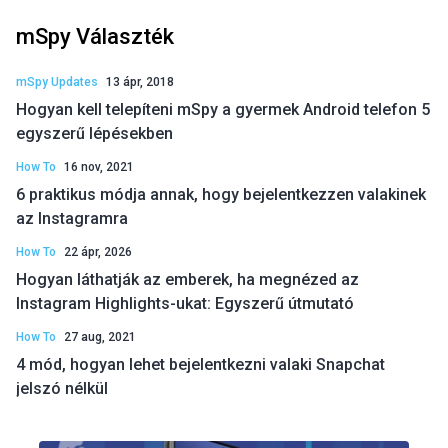
mSpy Választék
mSpy Updates
13 ápr, 2018
Hogyan kell telepíteni mSpy a gyermek Android telefon 5
egyszerű lépésekben
How To
16 nov, 2021
6 praktikus módja annak, hogy bejelentkezzen valakinek
az Instagramra
How To
22 ápr, 2026
Hogyan láthatják az emberek, ha megnézed az
Instagram Highlights-ukat: Egyszerű útmutató
How To
27 aug, 2021
4 mód, hogyan lehet bejelentkezni valaki Snapchat
jelszó nélkül