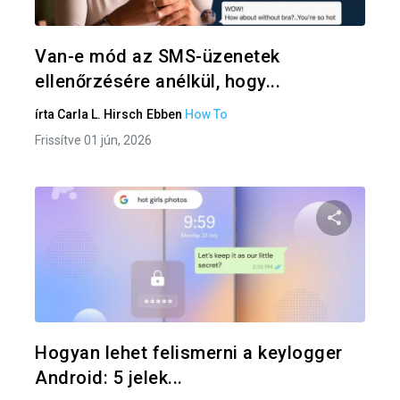
Twitter
F
Van-e mód az SMS-üzenetek
ellenőrzésére anélkül, hogy...
írta
Carla L. Hirsch
Ebben
How To
Frissítve 01 jún, 2026
Oszd meg
Twitter
F
Hogyan lehet felismerni a keylogger
Android: 5 jelek...