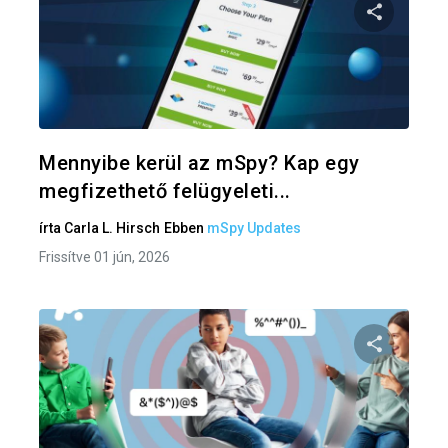
Oszd meg
Twitter
F
Mennyibe kerül az mSpy? Kap egy
megfizethető felügyeleti...
írta
Carla L. Hirsch
Ebben
mSpy Updates
Frissítve 01 jún, 2026
Oszd meg