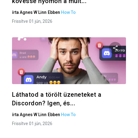
kövesse nyomon a múlt...
írta
Agnes W Linn
Ebben
How To
Frissítve 01 jún, 2026
Oszd meg
Twitter
F
Láthatod a törölt üzeneteket a
Discordon? Igen, és...
írta
Agnes W Linn
Ebben
How To
Frissítve 01 jún, 2026