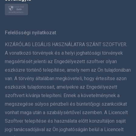
Norsk
Svenska
Felelősségi nyilatkozat
ภาษาไทย
KIZÁRÓLAG LEGÁLIS HASZNÁLATRA SZÁNT SZOFTVER.
A vonatkozó törvények és a helyi joghatósági törvények
简体中文
megsértését jelenti az Engedélyezett szoftver olyan
eszközre történő telepítése, amely nem az Ön tulajdonában
Dansk
van. A törvény általában megköveteli, hogy értesítse azon
हिंदी
eszközök tulajdonosait, amelyekre az Engedélyezett
szoftvert kívánja telepíteni. Ennek a követelménynek a
Holland
megszegése súlyos pénzbeli és büntetőjogi szankciókat
vonhat maga után a szabálysértővel szemben. A Licencelt
עברית
Szoftver telepítése és használata előtt konzultáljon saját
jogi tanácsadójával az Ön joghatóságán belül a Licencelt
Română