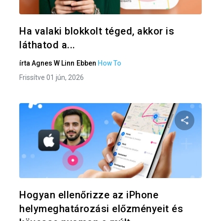
Twitter
F
Ha valaki blokkolt téged, akkor is
láthatod a...
írta
Agnes W Linn
Ebben
How To
Frissítve 01 jún, 2026
Oszd meg
Twitter
F
Hogyan ellenőrizze az iPhone
helymeghatározási előzményeit és