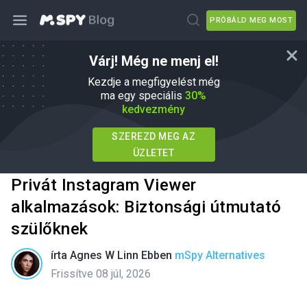
PRÓBÁLD MEG MOST
Várj! Még ne menj el!
Kezdje a megfigyelést még
ma egy speciális
30%
kedvezmény
SZEREZD MEG AZ
ÜZLETET
Privát Instagram Viewer
alkalmazások: Biztonsági útmutató
szülőknek
írta
Agnes W Linn
Ebben
mSpy Alternatives
Frissítve 08 júl, 2026