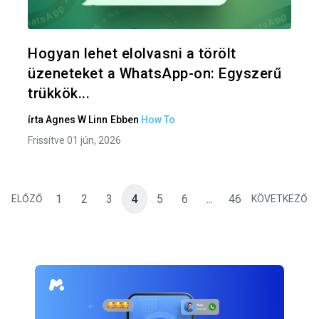
Twitter
F
Hogyan lehet elolvasni a törölt
üzeneteket a WhatsApp-on: Egyszerű
trükkök...
írta
Agnes W Linn
Ebben
How To
Frissítve 01 jún, 2026
1
2
3
4
5
6
...
46
ELŐZŐ
KÖVETKEZŐ