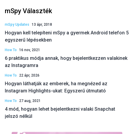
mSpy Választék
mSpy Updates
13 ápr, 2018
Hogyan kell telepíteni mSpy a gyermek Android telefon 5
egyszerű lépésekben
How To
16 nov, 2021
6 praktikus módja annak, hogy bejelentkezzen valakinek
az Instagramra
How To
22 ápr, 2026
Hogyan láthatják az emberek, ha megnézed az
Instagram Highlights-ukat: Egyszerű útmutató
How To
27 aug, 2021
4 mód, hogyan lehet bejelentkezni valaki Snapchat
jelszó nélkül