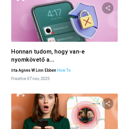
Oszd meg
Twitter
F
Honnan tudom, hogy van-e
nyomkövető a...
írta
Agnes W Linn
Ebben
How To
Frissítve 07 nov, 2025
Oszd meg