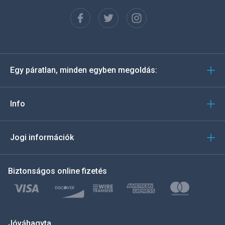
Français
Español
Deutsch
Egy páratlan, minden egyben megoldás:
Português
Italiano
Info
العربية
Jogi információk
한국의
Biztonságos online fizetés
Türkçe
Polski
日本
Jóváhagyta