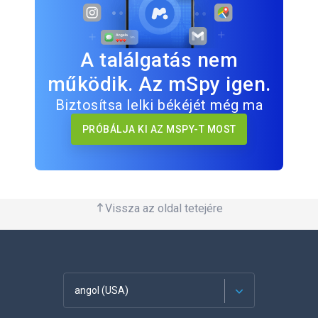
A találgatás nem
működik. Az mSpy igen.
Biztosítsa lelki békéjét még ma
PRÓBÁLJA KI AZ MSPY-T MOST
Vissza az oldal tetejére
angol (USA)