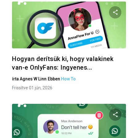
Oszd meg
Twitter
F
Hogyan derítsük ki, hogy valakinek
van-e OnlyFans: Ingyenes...
írta
Agnes W Linn
Ebben
How To
Frissítve 01 jún, 2026
Oszd meg