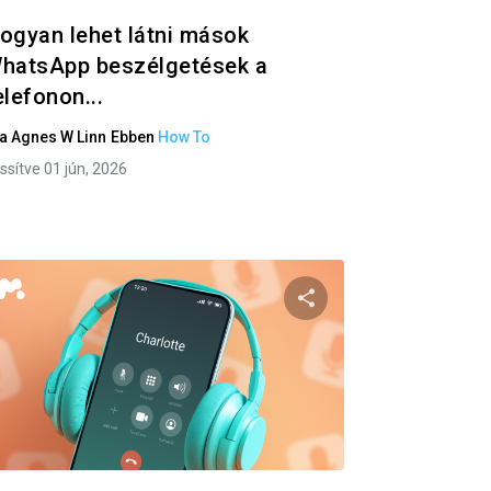
ogyan lehet látni mások
hatsApp beszélgetések a
elefonon...
ta
Agnes W Linn
Ebben
How To
issítve 01 jún, 2026
 a cikket
Oszd meg ezt a ci
ok
Twitter
Facebook
Link másolása
Link 