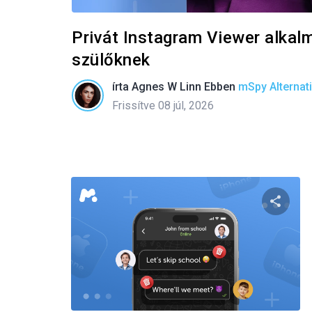
Privát Instagram Viewer alkal
szülőknek
írta
Agnes W Linn
Ebben
mSpy Alternat
Frissítve 08 júl, 2026
Oszd m
Twitter