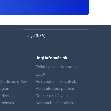
angol (USA)
Français
Jogi információk
Español
Felhasználási feltételek
Deutsch
EULA
űködik az mSpy
Adatvédelmi irányelvek
Português
program
Visszatérítési politika
elvétel
Italiano
Cookie szabályzat
emények
Kompatibilitási politika
العربية