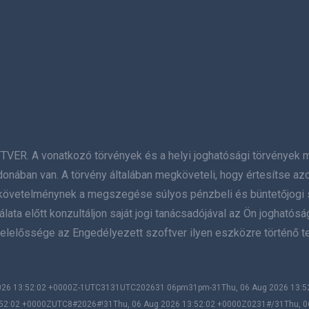
A vonatkozó törvények és a helyi joghatósági törvények megs
donában van. A törvény általában megköveteli, hogy értesítse az
 a követelménynek a megszegése súlyos pénzbeli és büntetőjogi 
ata előtt konzultáljon saját jogi tanácsadójával az Ön joghatósá
elelőssége az Engedélyezett szoftver ilyen eszközre történő te
 2026 13:52:02 +0000Z-1UTC3131UTC202631 06pm31pm-31Thu, 06 Aug 2026 13
52:02 +0000ZUTC8#2026#!31Thu, 06 Aug 2026 13:52:02 +0000Z0231#/31Thu, 