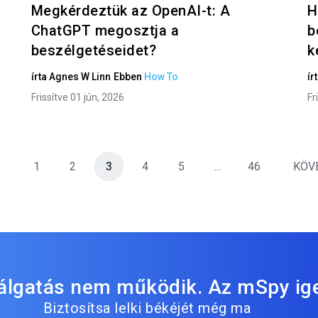
Megkérdeztük az OpenAI-t: A
H
ChatGPT megosztja a
b
beszélgetéseidet?
k
írta
Agnes W Linn
Ebben
How To
ír
Frissítve 01 jún, 2026
Fr
1
2
3
4
5
...
46
KÖV
lálgatás nem működik. Az mSpy ig
Biztosítsa lelki békéjét még ma