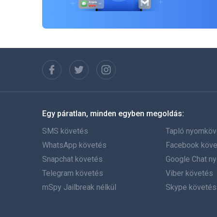
Egy páratlan, minden egyben megoldás:
SMS követés
Tapló nyomköv
WhatsApp követés
Facebook köve
Snapchat követés
Google Chat n
Telegram követés
Viber követés
mSpy Jailbreak nélkül
Skype követés