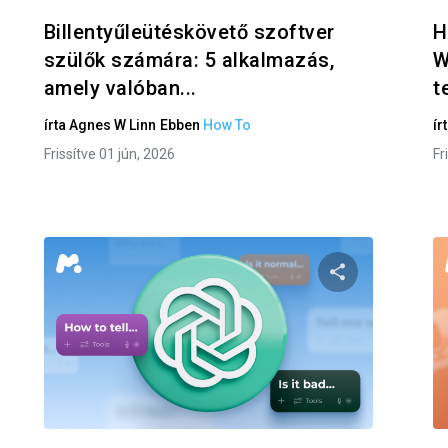
Billentyűleütéskövető szoftver
H
szülők számára: 5 alkalmazás,
W
amely valóban...
t
írta
Agnes W Linn
Ebben
How To
ír
Frissítve 01 jún, 2026
Fr
eg ezt a cikket
Oszd meg ezt
Facebook
Twitter
Facebo
Link másolása