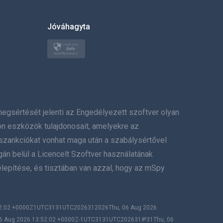
한국의
Jóváhagyta
Türkçe
Polski
日本
értését jelenti az Engedélyezett szoftver olyan
Norsk
on eszközök tulajdonosait, amelyekre az
Svenska
szankciókat vonhat maga után a szabálysértővel
gán belül a Licencelt Szoftver használatának
ภาษาไทย
lepítése, és tisztában van azzal, hogy az mSpy
简体中文
Dansk
:52:02 +0000Z1UTC3131UTC2026312026Thu, 06 Aug 2026
06 Aug 2026 13:52:02 +0000Z-1UTC3131UTC202631#!31Thu, 06