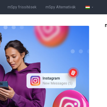
mSpy frissítések
mSpy Alternatívák