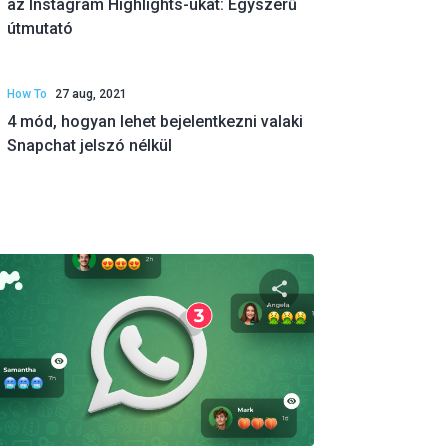
az Instagram Highlights-ukat: Egyszerű
útmutató
How To
27 aug, 2021
4 mód, hogyan lehet bejelentkezni valaki
Snapchat jelszó nélkül
 a cikket
Oszd meg ezt a ci
ok
Twitter
Facebook
Link másolása
Link 