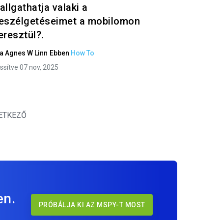
allgathatja valaki a
eszélgetéseimet a mobilomon
eresztül?.
ta
Agnes W Linn
Ebben
How To
issítve 07 nov, 2025
ETKEZŐ
en.
PRÓBÁLJA KI AZ MSPY-T MOST