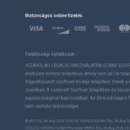
Biztonságos online fizetés
Felelősségi nyilatkozat
KIZÁRÓLAG LEGÁLIS HASZNÁLATRA SZÁNT SZOFTVER. 
eszközre történő telepítése, amely nem az Ön tulaj
Engedélyezett szoftvert kívánja telepíteni. Ennek
szemben. A Licencelt Szoftver telepítése és használ
jogszerűségével kapcsolatban. Az Ön kizárólagos f
nem vonható felelősségre.
© #!31Thu, 06 Aug 2026 13:52:02 +0000Z0231#31Thu, 06 Aug
13:52:02 +0000521528pmThursday=28#!31Thu, 06 Aug 2026 13: