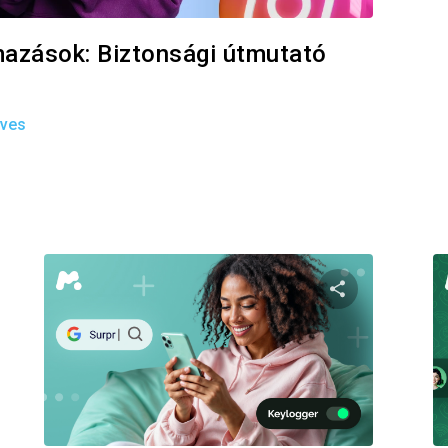
mazások: Biztonsági útmutató
ives
eg ezt a cikket
Oszd meg ezt
Facebook
Twitter
Facebo
Link másolása