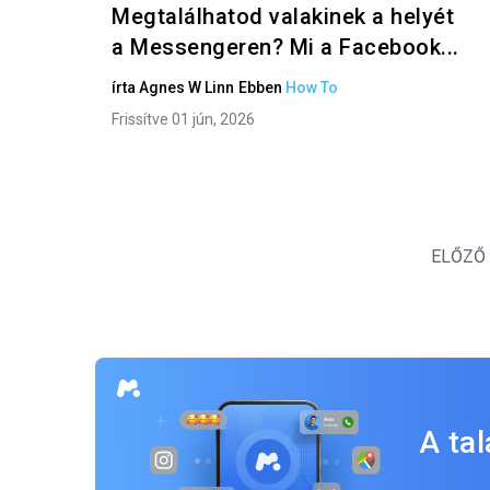
Megtalálhatod valakinek a helyét
a Messengeren? Mi a Facebook...
írta
Agnes W Linn
Ebben
How To
Frissítve 01 jún, 2026
ELŐZŐ
A ta