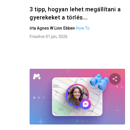
3 tipp, hogyan lehet megállítani a
gyerekeket a törlés...
írta
Agnes W Linn
Ebben
How To
Frissítve 01 jún, 2026
Oszd m
Twitter