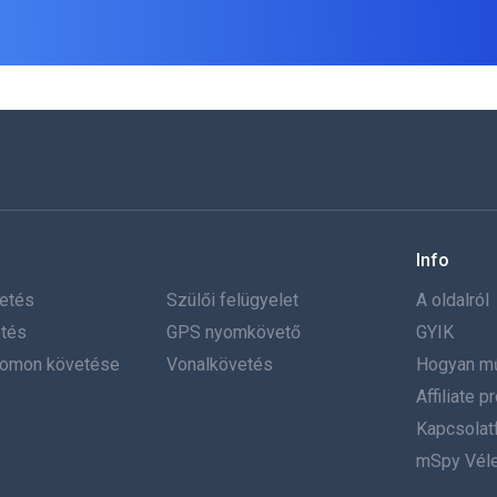
Info
etés
Szülői felügyelet
A oldalról
tés
GPS nyomkövető
GYIK
yomon követése
Vonalkövetés
Hogyan m
Affiliate 
Kapcsolatf
mSpy Vél