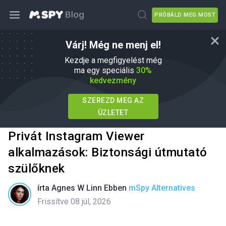
PRÓBÁLD MEG MOST
Várj! Még ne menj el!
Kezdje a megfigyelést még
ma egy speciális
30%
kedvezmény
SZEREZD MEG AZ
ÜZLETET
Privát Instagram Viewer
alkalmazások: Biztonsági útmutató
szülőknek
írta
Agnes W Linn
Ebben
mSpy Alternatives
Frissítve 08 júl, 2026