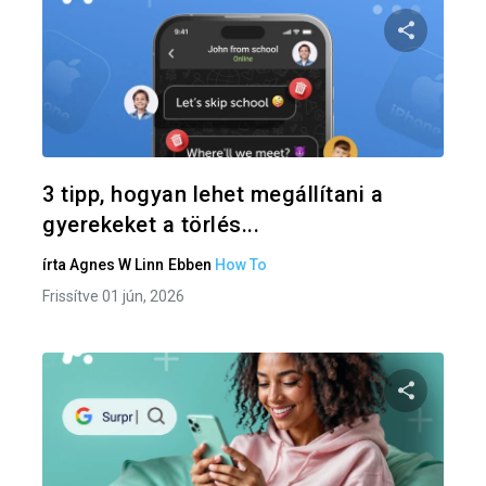
Oszd meg
Twitter
F
3 tipp, hogyan lehet megállítani a
gyerekeket a törlés...
írta
Agnes W Linn
Ebben
How To
Frissítve 01 jún, 2026
Oszd meg