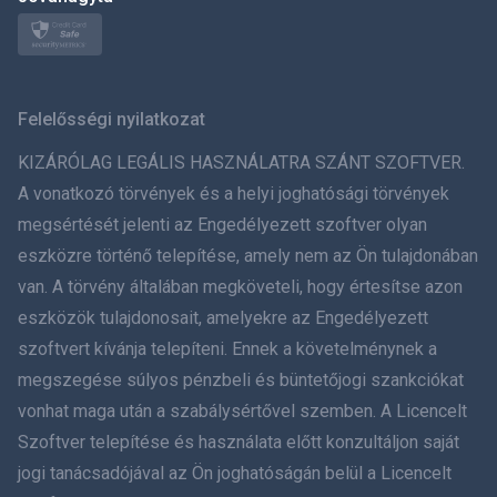
Norsk
Svenska
Felelősségi nyilatkozat
ภาษาไทย
KIZÁRÓLAG LEGÁLIS HASZNÁLATRA SZÁNT SZOFTVER.
A vonatkozó törvények és a helyi joghatósági törvények
简体中文
megsértését jelenti az Engedélyezett szoftver olyan
eszközre történő telepítése, amely nem az Ön tulajdonában
Dansk
van. A törvény általában megköveteli, hogy értesítse azon
हिंदी
eszközök tulajdonosait, amelyekre az Engedélyezett
szoftvert kívánja telepíteni. Ennek a követelménynek a
Holland
megszegése súlyos pénzbeli és büntetőjogi szankciókat
vonhat maga után a szabálysértővel szemben. A Licencelt
עברית
Szoftver telepítése és használata előtt konzultáljon saját
jogi tanácsadójával az Ön joghatóságán belül a Licencelt
Română