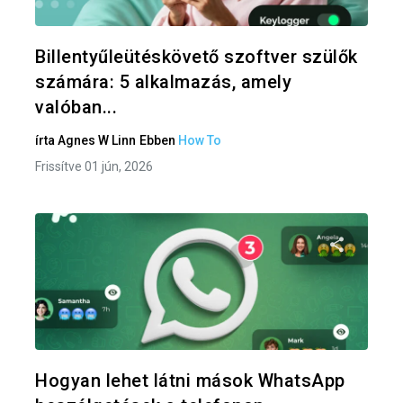
Twitter
F
Billentyűleütéskövető szoftver szülők
számára: 5 alkalmazás, amely
valóban...
írta
Agnes W Linn
Ebben
How To
Frissítve 01 jún, 2026
Oszd meg
Twitter
F
Hogyan lehet látni mások WhatsApp