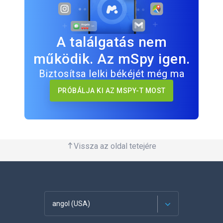
A találgatás nem
működik. Az mSpy igen.
Biztosítsa lelki békéjét még ma
PRÓBÁLJA KI AZ MSPY-T MOST
Vissza az oldal tetejére
angol (USA)