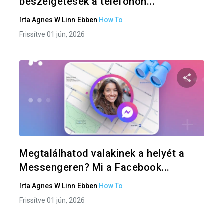
beszélgetések a telefonon...
írta
Agnes W Linn
Ebben
How To
Frissítve 01 jún, 2026
Oszd meg
Twitter
F
Megtalálhatod valakinek a helyét a
Messengeren? Mi a Facebook...
írta
Agnes W Linn
Ebben
How To
Frissítve 01 jún, 2026