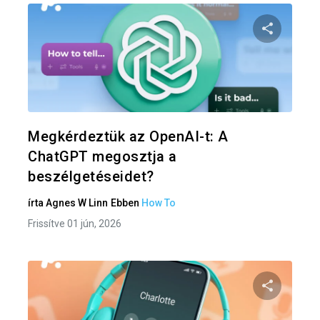
Oszd meg
Twitter
F
Megkérdeztük az OpenAI-t: A
ChatGPT megosztja a
beszélgetéseidet?
írta
Agnes W Linn
Ebben
How To
Frissítve 01 jún, 2026
Oszd meg