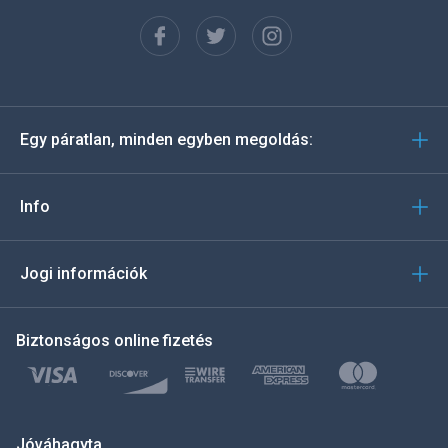
Français
Español
Deutsch
Egy páratlan, minden egyben megoldás:
Português
Italiano
Info
العربية
Jogi információk
한국의
Biztonságos online fizetés
Türkçe
Polski
日本
Jóváhagyta