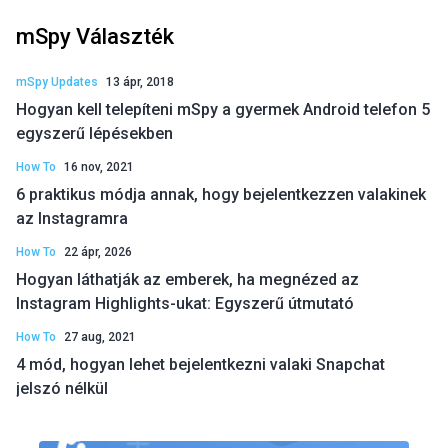
mSpy Választék
mSpy Updates
13 ápr, 2018
Hogyan kell telepíteni mSpy a gyermek Android telefon 5
egyszerű lépésekben
How To
16 nov, 2021
6 praktikus módja annak, hogy bejelentkezzen valakinek
az Instagramra
How To
22 ápr, 2026
Hogyan láthatják az emberek, ha megnézed az
Instagram Highlights-ukat: Egyszerű útmutató
How To
27 aug, 2021
4 mód, hogyan lehet bejelentkezni valaki Snapchat
jelszó nélkül