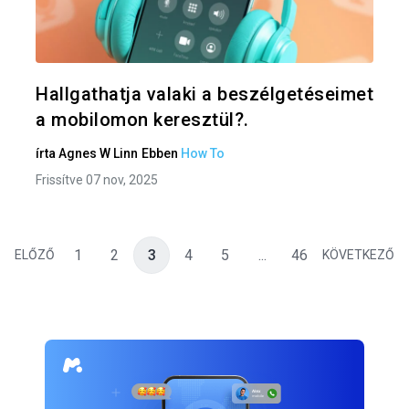
Twitter
F
Hallgathatja valaki a beszélgetéseimet
a mobilomon keresztül?.
írta
Agnes W Linn
Ebben
How To
Frissítve 07 nov, 2025
1
2
3
4
5
...
46
ELŐZŐ
KÖVETKEZŐ