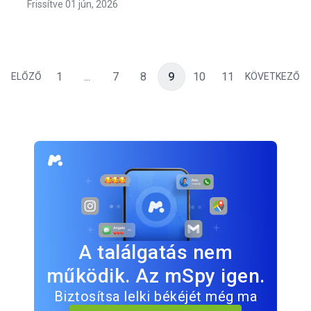
Frissítve 01 jún, 2026
1
...
7
8
9
10
11
ELŐZŐ
KÖVETKEZŐ
A találgatás nem
működik. Az mSpy igen.
Biztosítsa lelki békéjét még ma