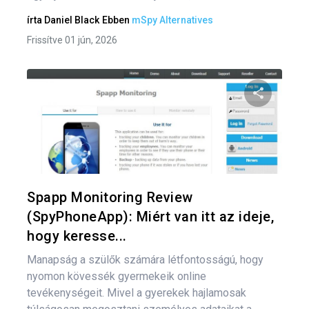
írta
Daniel Black
Ebben
mSpy Alternatives
Frissítve 01 jún, 2026
Oszd meg
Twitter
F
Spapp Monitoring Review
(SpyPhoneApp): Miért van itt az ideje,
hogy keresse...
Manapság a szülők számára létfontosságú, hogy
nyomon kövessék gyermekeik online
tevékenységeit. Mivel a gyerekek hajlamosak