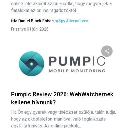
online interakcióit azzal a céllal, hogy megvédjék a
fiatalokat az online ragadozóktól....
írta
Daniel Black
Ebben
mSpy Alternatives
Frissítve 01 jún, 2026
Oszd meg
Twitter
F
Pumpic Review 2026: WebWatchernek
kellene hívnunk?
Ha Ön egy gyerek vagy tinédzser szülője, talán tudja,
hogy az okostelefon-mániával való foglalkozás
egyfajta kihívás. Az online játékok,...