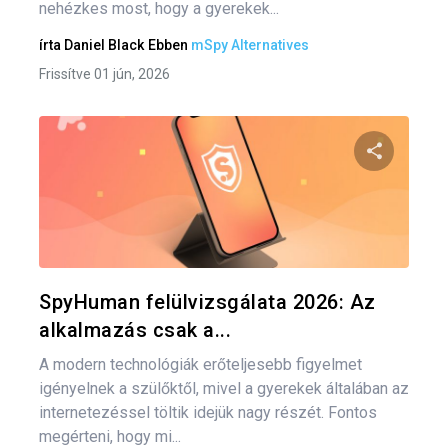
nehézkes most, hogy a gyerekek...
írta
Daniel Black
Ebben
mSpy Alternatives
Frissítve 01 jún, 2026
Oszd meg
Twitter
F
SpyHuman felülvizsgálata 2026: Az
alkalmazás csak a...
A modern technológiák erőteljesebb figyelmet
igényelnek a szülőktől, mivel a gyerekek általában az
internetezéssel töltik idejük nagy részét. Fontos
megérteni, hogy mi...