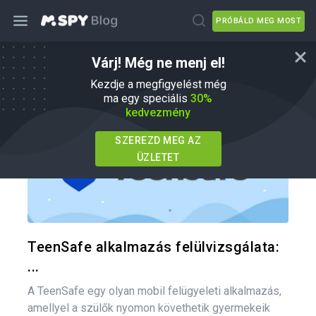
PRÓBÁLD MEG MOST
Várj! Még ne menj el!
mSpy Alternatívák
Kezdje a megfigyelést még
ma egy speciális
30%
kedvezmény
SZEREZD MEG AZ
ÜZLETET
Oszd meg
Twitter
F
TeenSafe alkalmazás felülvizsgálata:
...
A TeenSafe egy olyan mobil felügyeleti alkalmazás,
amellyel a szülők nyomon követhetik gyermekeik