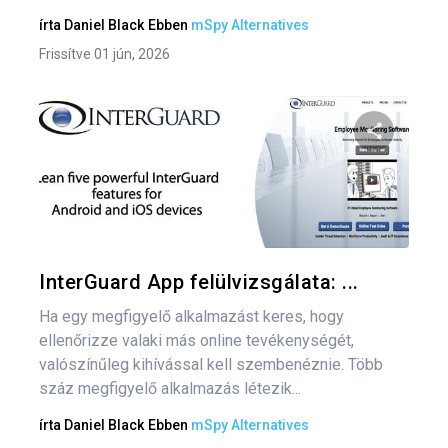
írta
Daniel Black
Ebben
mSpy Alternatives
Frissítve 01 jún, 2026
Bej
nav
Oszd meg
Twitter
F
InterGuard App felülvizsgálata: ...
Ha egy megfigyelő alkalmazást keres, hogy
ellenőrizze valaki más online tevékenységét,
valószínűleg kihívással kell szembenéznie. Több
száz megfigyelő alkalmazás létezik...
írta
Daniel Black
Ebben
mSpy Alternatives