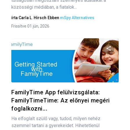
túlságosan megosztani személyes adataikat a
közösségi médiában, a fiatalok...
írta
Carla L. Hirsch
Ebben
mSpy Alternatives
Frissítve 01 jún, 2026
Oszd meg
Twitter
F
FamilyTime App felülvizsgálata:
FamilyTimeTime: Az előnyei megéri
foglalkozni...
Ha elfoglalt szülő vagy, tudod, milyen nehéz
szemmel tartani a gyerekeidet. Hihetetlenül