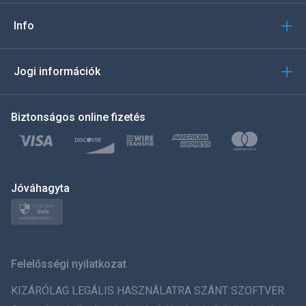
Italiano
Info
العربية
Jogi információk
한국의
Biztonságos online fizetés
Türkçe
Polski
日本
Jóváhagyta
Norsk
Svenska
Felelősségi nyilatkozat
ภาษาไทย
KIZÁRÓLAG LEGÁLIS HASZNÁLATRA SZÁNT SZOFTVER.