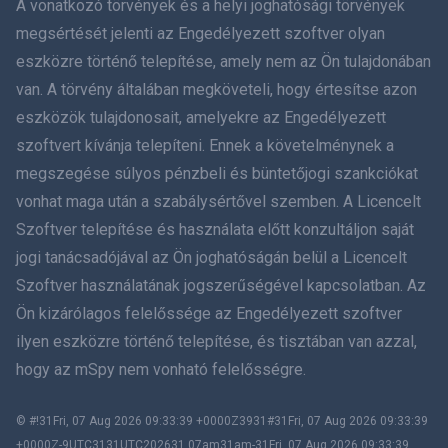
A vonatkozó törvények és a helyi joghatósági törvények
简体中文
megsértését jelenti az Engedélyezett szoftver olyan
eszközre történő telepítése, amely nem az Ön tulajdonában
Dansk
van. A törvény általában megköveteli, hogy értesítse azon
हिंदी
eszközök tulajdonosait, amelyekre az Engedélyezett
szoftvert kívánja telepíteni. Ennek a követelménynek a
Holland
megszegése súlyos pénzbeli és büntetőjogi szankciókat
vonhat maga után a szabálysértővel szemben. A Licencelt
עברית
Szoftver telepítése és használata előtt konzultáljon saját
jogi tanácsadójával az Ön joghatóságán belül a Licencelt
Română
Szoftver használatának jogszerűségével kapcsolatban. Az
Ελληνικά
Ön kizárólagos felelőssége az Engedélyezett szoftver
ilyen eszközre történő telepítése, és tisztában van azzal,
Tiếng Việt
hogy az mSpy nem vonható felelősségre.
繁體中文
© #!31Fri, 07 Aug 2026 09:33:39 +0000Z3931#31Fri, 07 Aug 2026 09:33:39
+0000Z-9UTC3131UTC202631 07am31am-31Fri, 07 Aug 2026 09:33:39