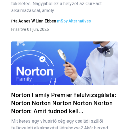
tökéletes. Nagyjából ez a helyzet az OurPact
alkalmazással, amely...
írta
Agnes W Linn
Ebben
mSpy Alternatives
Frissítve 01 jún, 2026
Oszd meg
Twitter
F
Norton Family Premier felülvizsgálata:
Norton Norton Norton Norton Norton
Norton: Amit tudnod kell...
Mit keres egy vírusirtó cég egy családi szülői
felügyeleti alkalmazást létrehozva? Akár hiszed,