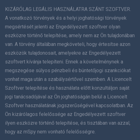
ภาษาไทย
KIZÁRÓLAG LEGÁLIS HASZNÁLATRA SZÁNT SZOFTVER.
A vonatkozó törvények és a helyi joghatósági törvények
简体中文
megsértését jelenti az Engedélyezett szoftver olyan
eszközre történő telepítése, amely nem az Ön tulajdonában
Dansk
van. A törvény általában megköveteli, hogy értesítse azon
हिंदी
eszközök tulajdonosait, amelyekre az Engedélyezett
szoftvert kívánja telepíteni. Ennek a követelménynek a
Holland
megszegése súlyos pénzbeli és büntetőjogi szankciókat
vonhat maga után a szabálysértővel szemben. A Licencelt
עברית
Szoftver telepítése és használata előtt konzultáljon saját
jogi tanácsadójával az Ön joghatóságán belül a Licencelt
Română
Szoftver használatának jogszerűségével kapcsolatban. Az
Ελληνικά
Ön kizárólagos felelőssége az Engedélyezett szoftver
ilyen eszközre történő telepítése, és tisztában van azzal,
Tiếng Việt
hogy az mSpy nem vonható felelősségre.