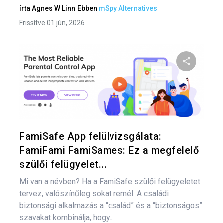
írta
Agnes W Linn
Ebben
mSpy Alternatives
Frissítve 01 jún, 2026
Oszd meg
Twitter
F
FamiSafe App felülvizsgálata:
FamiFami FamiSames: Ez a megfelelő
szülői felügyelet...
Mi van a névben? Ha a FamiSafe szülői felügyeletet
tervez, valószínűleg sokat remél. A családi
biztonsági alkalmazás a “család” és a “biztonságos”
szavakat kombinálja, hogy...