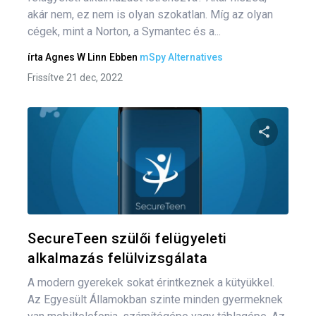
akár nem, ez nem is olyan szokatlan. Míg az olyan
cégek, mint a Norton, a Symantec és a...
írta
Agnes W Linn
Ebben
mSpy Alternatives
Frissítve 21 dec, 2022
Oszd meg
Twitter
F
SecureTeen szülői felügyeleti
alkalmazás felülvizsgálata
A modern gyerekek sokat érintkeznek a kütyükkel.
Az Egyesült Államokban szinte minden gyermeknek