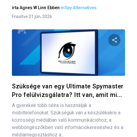
írta
Agnes W Linn
Ebben
mSpy Alternatives
Frissítve 01 jún, 2026
Bej
nav
Oszd meg
Twitter
F
Szüksége van egy Ultimate Spymaster
Pro felülvizsgálatra? Itt van, amit mi...
A gyerekek több célra is használják a
mobiltelefonokat. Szükségük van a készülékekre a
közösségi médiában való kommunikációhoz, a
webböngészőkben való információkereséshez és a
médiamegosztáshoz a...