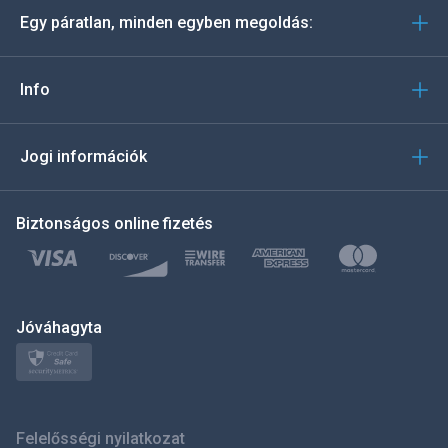
Egy páratlan, minden egyben megoldás:
Português
Italiano
Info
العربية
Jogi információk
한국의
Biztonságos online fizetés
Türkçe
Polski
日本
Jóváhagyta
Norsk
Svenska
Felelősségi nyilatkozat