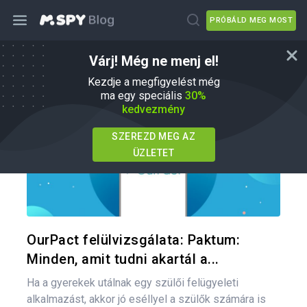
PRÓBÁLD MEG MOST
Várj! Még ne menj el!
mSpy Alternatívák
Kezdje a megfigyelést még
ma egy speciális
30%
kedvezmény
SZEREZD MEG AZ
ÜZLETET
Oszd meg
Twitter
F
OurPact felülvizsgálata: Paktum:
Minden, amit tudni akartál a...
Ha a gyerekek utálnak egy szülői felügyeleti
alkalmazást, akkor jó eséllyel a szülők számára is