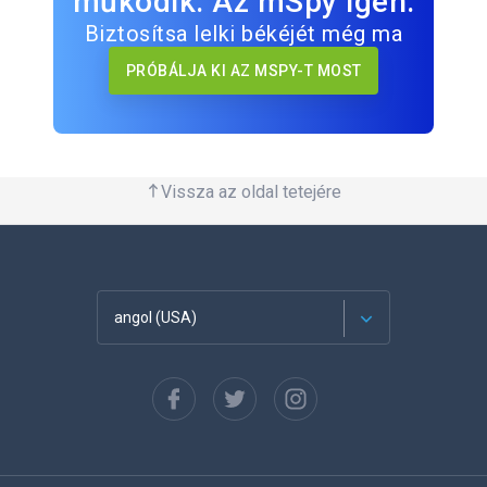
működik. Az mSpy igen.
Biztosítsa lelki békéjét még ma
PRÓBÁLJA KI AZ MSPY-T MOST
Vissza az oldal tetejére
angol (USA)
Français
Español
Deutsch