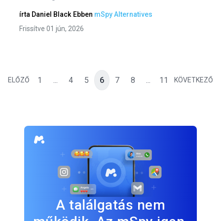
írta
Daniel Black
Ebben
mSpy Alternatives
Frissítve 01 jún, 2026
1
...
4
5
6
7
8
...
11
ELŐZŐ
KÖVETKEZŐ
A találgatás nem