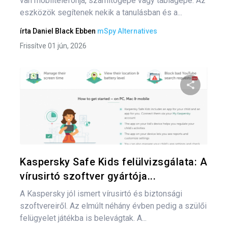
van mobiltelefonja, számítógépe vagy táblagépe. Az
eszközök segítenek nekik a tanulásban és a...
írta
Daniel Black
Ebben
mSpy Alternatives
Frissítve 01 jún, 2026
Oszd meg
Twitter
F
Kaspersky Safe Kids felülvizsgálata: A
vírusirtó szoftver gyártója...
A Kaspersky jól ismert vírusirtó és biztonsági
szoftvereiről. Az elmúlt néhány évben pedig a szülői
felügyelet játékba is belevágtak. A...