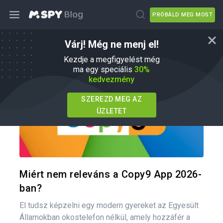
PRÓBÁLD MEG MOST
Várj! Még ne menj el!
mSpy Alternatívák
Kezdje a megfigyelést még
ma egy speciális
30%
kedvezmény
SZEREZD MEG AZ
ÜZLETET
Oszd meg
Twitter
F
Miért nem releváns a Copy9 App 2026-
ban?
El tudsz képzelni egy modern gyereket az Egyesült
Államokban okostelefon nélkül, amely hozzáfér a