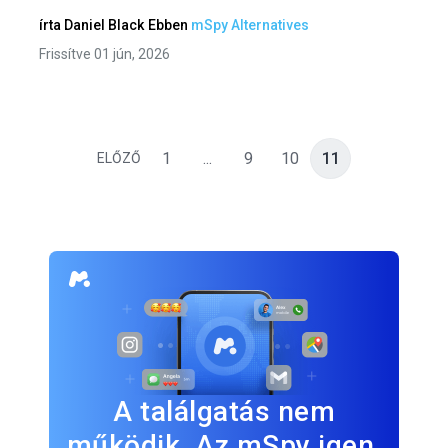
írta
Daniel Black
Ebben
mSpy Alternatives
Frissítve 01 jún, 2026
1
...
9
10
11
ELŐZŐ
A találgatás nem
működik. Az mSpy igen.