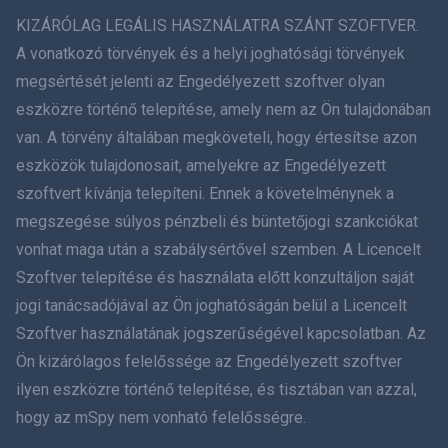
ภาษาไทย
KIZÁRÓLAG LEGÁLIS HASZNÁLATRA SZÁNT SZOFTVER.
A vonatkozó törvények és a helyi joghatósági törvények
简体中文
megsértését jelenti az Engedélyezett szoftver olyan
eszközre történő telepítése, amely nem az Ön tulajdonában
Dansk
van. A törvény általában megköveteli, hogy értesítse azon
हिंदी
eszközök tulajdonosait, amelyekre az Engedélyezett
szoftvert kívánja telepíteni. Ennek a követelménynek a
Holland
megszegése súlyos pénzbeli és büntetőjogi szankciókat
vonhat maga után a szabálysértővel szemben. A Licencelt
עברית
Szoftver telepítése és használata előtt konzultáljon saját
jogi tanácsadójával az Ön joghatóságán belül a Licencelt
Română
Szoftver használatának jogszerűségével kapcsolatban. Az
Ελληνικά
Ön kizárólagos felelőssége az Engedélyezett szoftver
ilyen eszközre történő telepítése, és tisztában van azzal,
Tiếng Việt
hogy az mSpy nem vonható felelősségre.