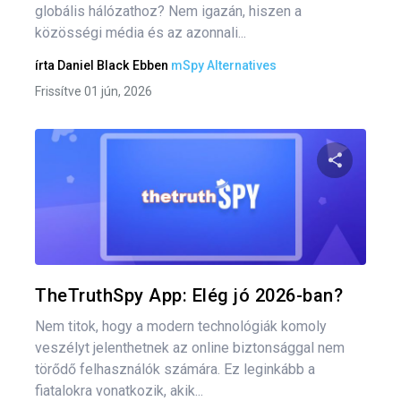
globális hálózathoz? Nem igazán, hiszen a
közösségi média és az azonnali...
írta
Daniel Black
Ebben
mSpy Alternatives
Frissítve 01 jún, 2026
Bej
nav
Oszd meg
Twitter
F
TheTruthSpy App: Elég jó 2026-ban?
Nem titok, hogy a modern technológiák komoly
veszélyt jelenthetnek az online biztonsággal nem
törődő felhasználók számára. Ez leginkább a
fiatalokra vonatkozik, akik...