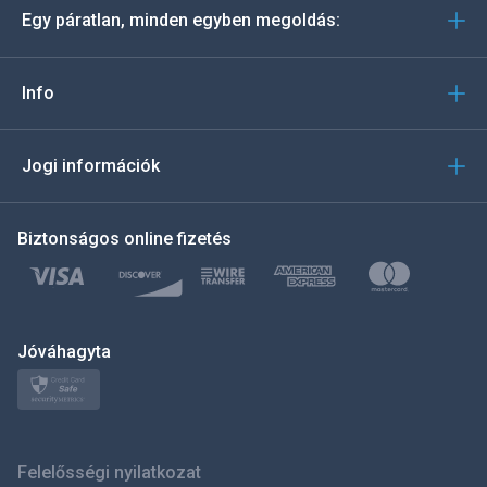
Egy páratlan, minden egyben megoldás:
Português
Italiano
Info
العربية
Jogi információk
한국의
Biztonságos online fizetés
Türkçe
Polski
日本
Jóváhagyta
Norsk
Svenska
Felelősségi nyilatkozat