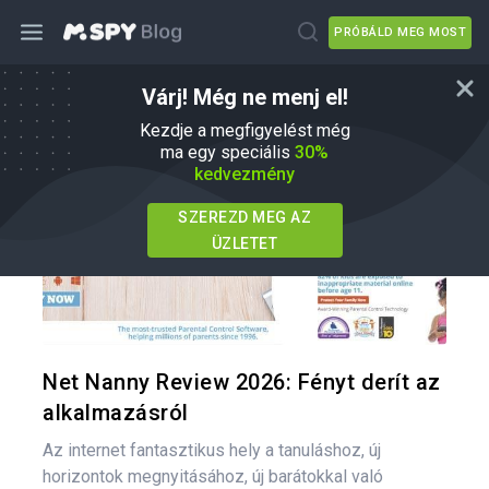
PRÓBÁLD MEG MOST
Várj! Még ne menj el!
mSpy Alternatívák
Kezdje a megfigyelést még
ma egy speciális
30%
kedvezmény
SZEREZD MEG AZ
ÜZLETET
Oszd meg
Twitter
F
Net Nanny Review 2026: Fényt derít az
alkalmazásról
Az internet fantasztikus hely a tanuláshoz, új
horizontok megnyitásához, új barátokkal való