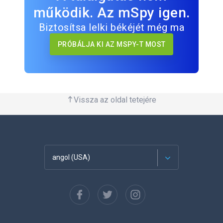
működik. Az mSpy igen.
Biztosítsa lelki békéjét még ma
PRÓBÁLJA KI AZ MSPY-T MOST
Vissza az oldal tetejére
angol (USA)
Français
Español