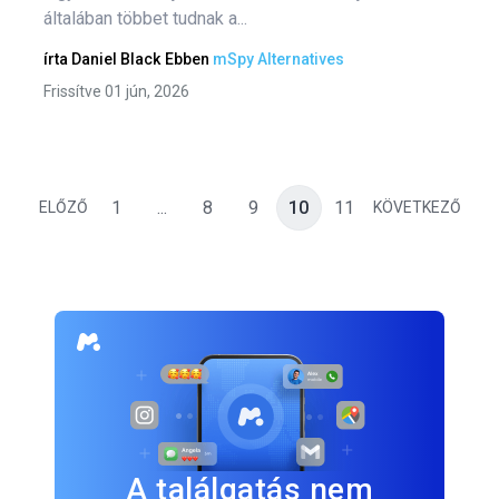
általában többet tudnak a...
írta
Daniel Black
Ebben
mSpy Alternatives
Frissítve 01 jún, 2026
1
...
8
9
10
11
ELŐZŐ
KÖVETKEZŐ
A találgatás nem