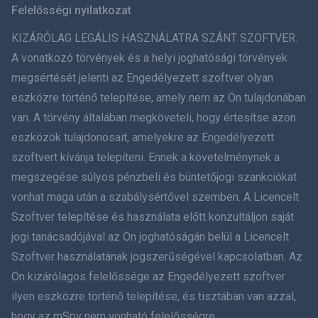
Felelősségi nyilatkozat
ภาษาไทย
KIZÁRÓLAG LEGÁLIS HASZNÁLATRA SZÁNT SZOFTVER.
A vonatkozó törvények és a helyi joghatósági törvények
简体中文
megsértését jelenti az Engedélyezett szoftver olyan
eszközre történő telepítése, amely nem az Ön tulajdonában
Dansk
van. A törvény általában megköveteli, hogy értesítse azon
हिंदी
eszközök tulajdonosait, amelyekre az Engedélyezett
szoftvert kívánja telepíteni. Ennek a követelménynek a
Holland
megszegése súlyos pénzbeli és büntetőjogi szankciókat
vonhat maga után a szabálysértővel szemben. A Licencelt
עברית
Szoftver telepítése és használata előtt konzultáljon saját
jogi tanácsadójával az Ön joghatóságán belül a Licencelt
Română
Szoftver használatának jogszerűségével kapcsolatban. Az
Ελληνικά
Ön kizárólagos felelőssége az Engedélyezett szoftver
ilyen eszközre történő telepítése, és tisztában van azzal,
Tiếng Việt
hogy az mSpy nem vonható felelősségre.