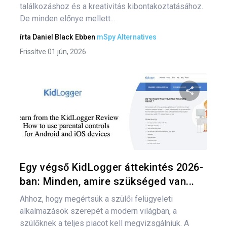
találkozáshoz és a kreativitás kibontakoztatásához.
De minden előnye mellett...
írta
Daniel Black
Ebben
mSpy Alternatives
Frissítve 01 jún, 2026
Oszd meg
Twitter
F
Egy végső KidLogger áttekintés 2026-
ban: Minden, amire szükséged van...
Ahhoz, hogy megértsük a szülői felügyeleti
alkalmazások szerepét a modern világban, a
szülőknek a teljes piacot kell megvizsgálniuk. A