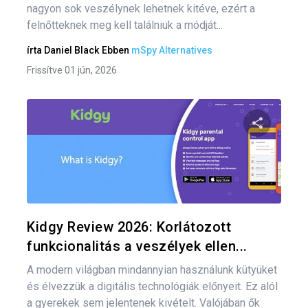
nagyon sok veszélynek lehetnek kitéve, ezért a
felnőtteknek meg kell találniuk a módját...
írta
Daniel Black
Ebben
mSpy Alternatives
Frissítve 01 jún, 2026
Bej
nav
Oszd meg
Twitter
F
Kidgy Review 2026: Korlátozott
funkcionalitás a veszélyek ellen...
A modern világban mindannyian használunk kütyüket
és élvezzük a digitális technológiák előnyeit. Ez alól
a gyerekek sem jelentenek kivételt. Valójában ők