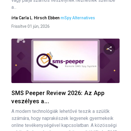
vagy párja számos veszélynek nézhetnek szembe
a...
írta
Carla L. Hirsch
Ebben
mSpy Alternatives
Frissítve 01 jún, 2026
Oszd meg
Twitter
F
SMS Peeper Review 2026: Az App
veszélyes a...
A modern technológiák lehetővé teszik a szülők
számára, hogy naprakészek legyenek gyermekeik
online tevékenységével kapcsolatban. A közösségi