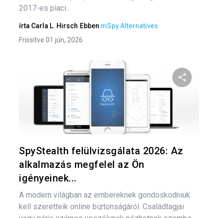
2017-es piaci...
írta
Carla L. Hirsch
Ebben
mSpy Alternatives
Frissítve 01 jún, 2026
Oszd meg
Twitter
F
SpyStealth felülvizsgálata 2026: Az
alkalmazás megfelel az Ön
igényeinek...
A modern világban az embereknek gondoskodniuk
kell szeretteik online biztonságáról. Családtagjai