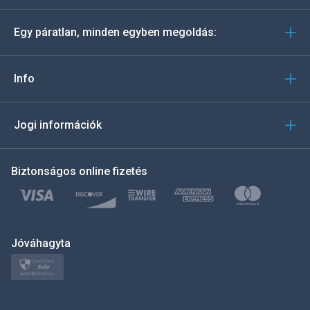
Deutsch
Egy páratlan, minden egyben megoldás:
Português
Italiano
Info
العربية
Jogi információk
한국의
Biztonságos online fizetés
Türkçe
Polski
日本
Jóváhagyta
Norsk
Svenska