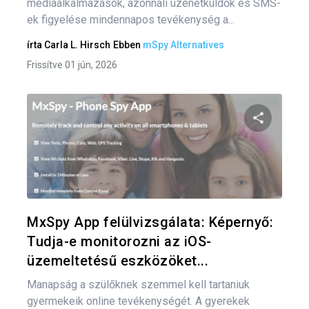
médiaalkalmazások, azonnali üzenetküldők és SMS-
ek figyelése mindennapos tevékenység a...
írta
Carla L. Hirsch
Ebben
mSpy Alternatives
Frissítve 01 jún, 2026
Oszd meg
Twitter
F
MxSpy App felülvizsgálata: Képernyő:
Tudja-e monitorozni az iOS-
üzemeltetésű eszközöket...
Manapság a szülőknek szemmel kell tartaniuk
gyermekeik online tevékenységét. A gyerekek