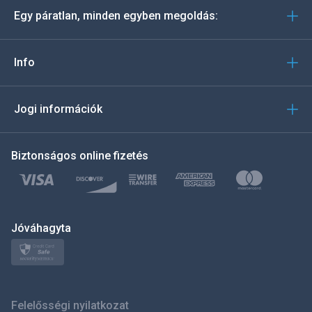
Egy páratlan, minden egyben megoldás:
Português
Italiano
Info
العربية
Jogi információk
한국의
Biztonságos online fizetés
Türkçe
Polski
日本
Jóváhagyta
Norsk
Svenska
Felelősségi nyilatkozat