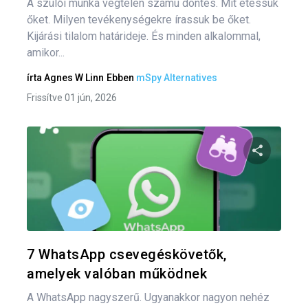
A szülői munka végtelen számú döntés. Mit etessük
őket. Milyen tevékenységekre írassuk be őket.
Kijárási tilalom határideje. És minden alkalommal,
amikor...
írta
Agnes W Linn
Ebben
mSpy Alternatives
Frissítve 01 jún, 2026
Oszd meg
Twitter
F
7 WhatsApp csevegéskövetők,
amelyek valóban működnek
A WhatsApp nagyszerű. Ugyanakkor nagyon nehéz