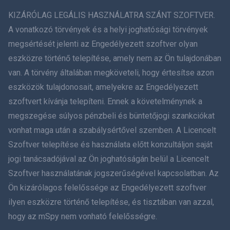
ภาษาไทย
KIZÁRÓLAG LEGÁLIS HASZNÁLATRA SZÁNT SZOFTVER.
A vonatkozó törvények és a helyi joghatósági törvények
简体中文
megsértését jelenti az Engedélyezett szoftver olyan
eszközre történő telepítése, amely nem az Ön tulajdonában
Dansk
van. A törvény általában megköveteli, hogy értesítse azon
हिंदी
eszközök tulajdonosait, amelyekre az Engedélyezett
szoftvert kívánja telepíteni. Ennek a követelménynek a
Holland
megszegése súlyos pénzbeli és büntetőjogi szankciókat
vonhat maga után a szabálysértővel szemben. A Licencelt
עברית
Szoftver telepítése és használata előtt konzultáljon saját
jogi tanácsadójával az Ön joghatóságán belül a Licencelt
Română
Szoftver használatának jogszerűségével kapcsolatban. Az
Ελληνικά
Ön kizárólagos felelőssége az Engedélyezett szoftver
ilyen eszközre történő telepítése, és tisztában van azzal,
Tiếng Việt
hogy az mSpy nem vonható felelősségre.