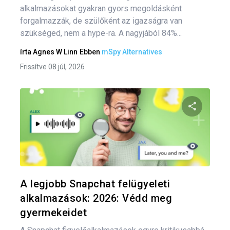
alkalmazásokat gyakran gyors megoldásként
forgalmazzák, de szülőként az igazságra van
szükséged, nem a hype-ra. A nagyjából 84%...
írta
Agnes W Linn
Ebben
mSpy Alternatives
Frissítve 08 júl, 2026
Oszd meg
Twitter
F
A legjobb Snapchat felügyeleti
alkalmazások: 2026: Védd meg
gyermekeidet