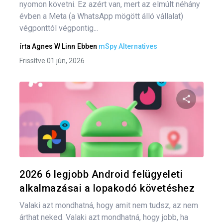
nyomon követni. Ez azért van, mert az elmúlt néhány
évben a Meta (a WhatsApp mögött álló vállalat)
végponttól végpontig...
írta
Agnes W Linn
Ebben
mSpy Alternatives
Frissítve 01 jún, 2026
Oszd meg
Twitter
F
2026 6 legjobb Android felügyeleti
alkalmazásai a lopakodó követéshez
Valaki azt mondhatná, hogy amit nem tudsz, az nem
árthat neked. Valaki azt mondhatná, hogy jobb, ha