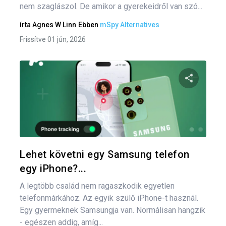
nem szaglászol. De amikor a gyerekeidről van szó...
írta
Agnes W Linn
Ebben
mSpy Alternatives
Frissítve 01 jún, 2026
Bej
nav
Oszd meg
Twitter
F
Lehet követni egy Samsung telefon
egy iPhone?...
A legtöbb család nem ragaszkodik egyetlen
telefonmárkához. Az egyik szülő iPhone-t használ.
Egy gyermeknek Samsungja van. Normálisan hangzik
- egészen addig, amíg...