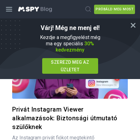
PRÓBÁLD MEG MOST
Várj! Még ne menj el!
mSpy Alternatívák
Kezdje a megfigyelést még
ma egy speciális
30%
kedvezmény
SZEREZD MEG AZ
ÜZLETET
Oszd meg
Twitter
F
Privát Instagram Viewer
alkalmazások: Biztonsági útmutató
szülőknek
Az Instagram privát fiókot megtekintő