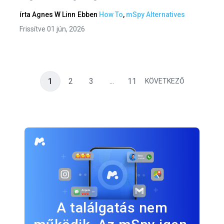
írta
Agnes W Linn
Ebben
How To
,
mSpy Alternatives
Frissítve 01 jún, 2026
1
2
3
...
11
KÖVETKEZŐ
A találgatás nem