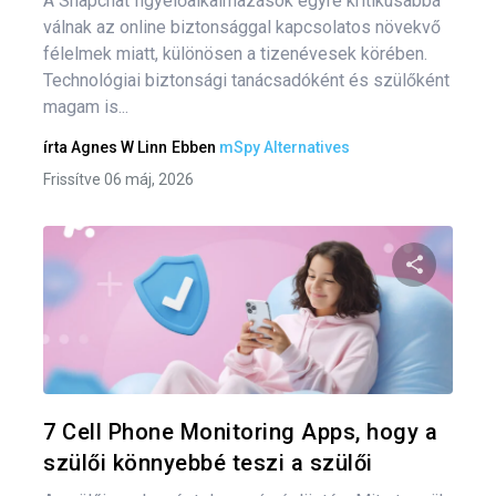
A Snapchat figyelőalkalmazások egyre kritikusabbá
válnak az online biztonsággal kapcsolatos növekvő
félelmek miatt, különösen a tizenévesek körében.
Technológiai biztonsági tanácsadóként és szülőként
magam is...
írta
Agnes W Linn
Ebben
mSpy Alternatives
Frissítve 06 máj, 2026
Oszd meg
Twitter
F
7 Cell Phone Monitoring Apps, hogy a
szülői könnyebbé teszi a szülői