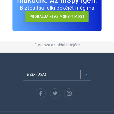
működik. Az mSpy igen.
Biztosítsa lelki békéjét még ma
PRÓBÁLJA KI AZ MSPY-T MOST
Vissza az oldal tetejére
angol (USA)
Français
Español
Deutsch