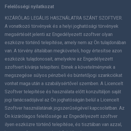
Svenska
Felelősségi nyilatkozat
ภาษาไทย
KIZÁRÓLAG LEGÁLIS HASZNÁLATRA SZÁNT SZOFTVER.
A vonatkozó törvények és a helyi joghatósági törvények
简体中文
megsértését jelenti az Engedélyezett szoftver olyan
eszközre történő telepítése, amely nem az Ön tulajdonában
Dansk
van. A törvény általában megköveteli, hogy értesítse azon
हिंदी
eszközök tulajdonosait, amelyekre az Engedélyezett
szoftvert kívánja telepíteni. Ennek a követelménynek a
Holland
megszegése súlyos pénzbeli és büntetőjogi szankciókat
vonhat maga után a szabálysértővel szemben. A Licencelt
עברית
Szoftver telepítése és használata előtt konzultáljon saját
jogi tanácsadójával az Ön joghatóságán belül a Licencelt
Română
Szoftver használatának jogszerűségével kapcsolatban. Az
Ελληνικά
Ön kizárólagos felelőssége az Engedélyezett szoftver
ilyen eszközre történő telepítése, és tisztában van azzal,
Tiếng Việt