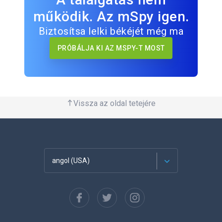
működik. Az mSpy igen.
Biztosítsa lelki békéjét még ma
PRÓBÁLJA KI AZ MSPY-T MOST
Vissza az oldal tetejére
angol (USA)
Français
Español