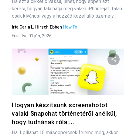
Ha ezt a cikket olvassa, lehet, hogy éppen azt
keresi, hogyan találhatja meg valaki iPhone-ját. Talán
csak kíváncsi vagy a hozzád közel álló személy...
írta
Carla L. Hirsch
Ebben
How To
Frissítve 01 jún, 2026
Oszd meg
Twitter
F
Hogyan készítsünk screenshotot
valaki Snapchat történetéről anélkül,
hogy tudnának róla:...
Ha 1 pillanat 10 másodpercnek felelne meg, akkor