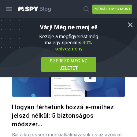
PRÓBÁLD MEG MOST
Várj! Még ne menj el!
Hogyan
Kezdje a megfigyelést még
ma egy speciális
30%
kedvezmény
SZEREZD MEG AZ
ÜZLETET
Oszd meg
Twitter
F
Hogyan férhetünk hozzá e-mailhez
jelszó nélkül: 5 biztonságos
módszer...
Bár a közösségi médiaalkalmazások és az azonnali