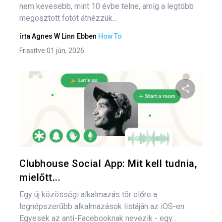
nem kevesebb, mint 10 évbe telne, amíg a legtöbb
megosztott fotót átnézzük...
írta
Agnes W Linn
Ebben
How To
Frissítve 01 jún, 2026
Oszd meg
Twitter
F
Clubhouse Social App: Mit kell tudnia,
mielőtt...
Egy új közösségi alkalmazás tör előre a
legnépszerűbb alkalmazások listáján az iOS-en.
Egyesek az anti-Facebooknak nevezik - egy...