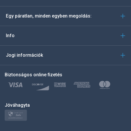
Deutsch
Egy páratlan, minden egyben megoldás:
Português
Italiano
Info
العربية
Jogi információk
한국의
Biztonságos online fizetés
Türkçe
Polski
日本
Jóváhagyta
Norsk