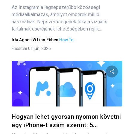
Az Instagram a legnépszerűbb közösségi
médiaalkalmazás, amelyet emberek milliói
használnak. Népszerűségének titka a vizuális
tartalmak cseréjének lehetőségében rejlik...
írta
Agnes W Linn
Ebben
How To
Frissítve 01 jún, 2026
Oszd meg
Twitter
F
Hogyan lehet gyorsan nyomon követni
egy iPhone-t szám szerint: 5...