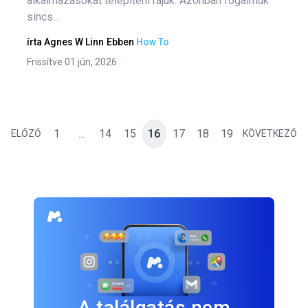
alkalmazásokat telepíteni rájuk. Azonban fogalmuk
sincs...
írta
Agnes W Linn
Ebben
How To
Frissítve 01 jún, 2026
1
...
14
15
16
17
18
19
ELŐZŐ
KÖVETKEZŐ
A találgatás nem