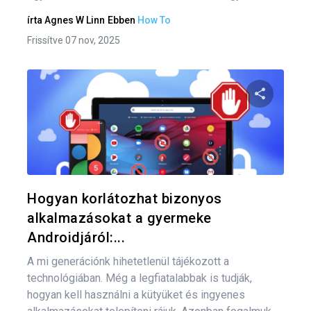
írta
Agnes W Linn
Ebben
How To
Frissítve 07 nov, 2025
Bej
nav
Oszd meg
Twitter
F
Hogyan korlátozhat bizonyos
alkalmazásokat a gyermeke
Androidjáról:...
A mi generációnk hihetetlenül tájékozott a
technológiában. Még a legfiatalabbak is tudják,
hogyan kell használni a kütyüket és ingyenes