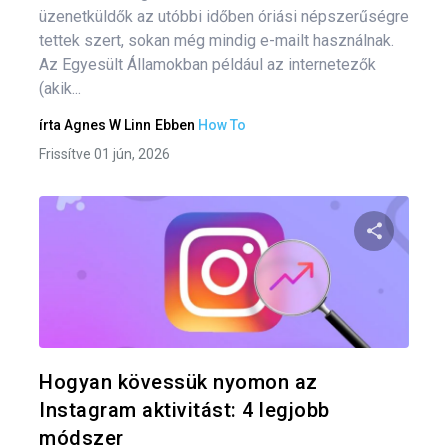
üzenetküldők az utóbbi időben óriási népszerűségre
tettek szert, sokan még mindig e-mailt használnak.
Az Egyesült Államokban például az internetezők
(akik...
írta
Agnes W Linn
Ebben
How To
Frissítve 01 jún, 2026
Oszd meg
Twitter
F
Hogyan kövessük nyomon az
Instagram aktivitást: 4 legjobb
módszer