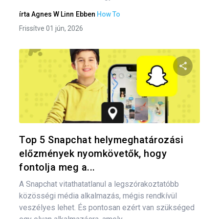
írta
Agnes W Linn
Ebben
How To
Frissítve 01 jún, 2026
Bej
nav
Oszd meg
Twitter
F
Top 5 Snapchat helymeghatározási
előzmények nyomkövetők, hogy
fontolja meg a...
A Snapchat vitathatatlanul a legszórakoztatóbb
közösségi média alkalmazás, mégis rendkívül
veszélyes lehet. És pontosan ezért van szükséged