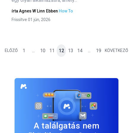
egy olyan alkalmazásra, amely...
írta
Agnes W Linn
Ebben
How To
Frissítve 01 jún, 2026
1
...
10
11
12
13
14
...
19
ELŐZŐ
KÖVETKEZŐ
A találgatás nem