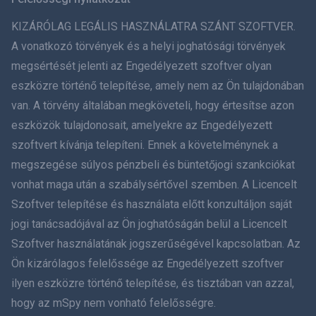
ภาษาไทย
KIZÁRÓLAG LEGÁLIS HASZNÁLATRA SZÁNT SZOFTVER.
A vonatkozó törvények és a helyi joghatósági törvények
简体中文
megsértését jelenti az Engedélyezett szoftver olyan
eszközre történő telepítése, amely nem az Ön tulajdonában
Dansk
van. A törvény általában megköveteli, hogy értesítse azon
हिंदी
eszközök tulajdonosait, amelyekre az Engedélyezett
szoftvert kívánja telepíteni. Ennek a követelménynek a
Holland
megszegése súlyos pénzbeli és büntetőjogi szankciókat
vonhat maga után a szabálysértővel szemben. A Licencelt
עברית
Szoftver telepítése és használata előtt konzultáljon saját
jogi tanácsadójával az Ön joghatóságán belül a Licencelt
Română
Szoftver használatának jogszerűségével kapcsolatban. Az
Ελληνικά
Ön kizárólagos felelőssége az Engedélyezett szoftver
ilyen eszközre történő telepítése, és tisztában van azzal,
Tiếng Việt
hogy az mSpy nem vonható felelősségre.