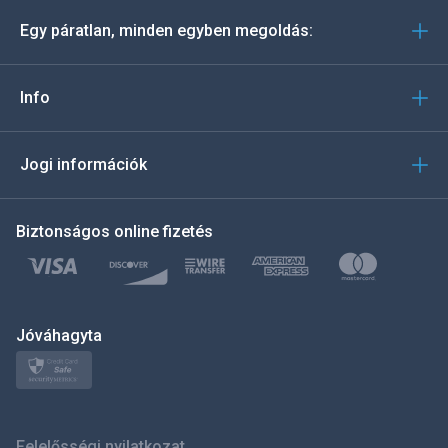
Egy páratlan, minden egyben megoldás:
Português
Italiano
Info
العربية
Jogi információk
한국의
Biztonságos online fizetés
Türkçe
Polski
日本
Jóváhagyta
Norsk
Svenska
Felelősségi nyilatkozat