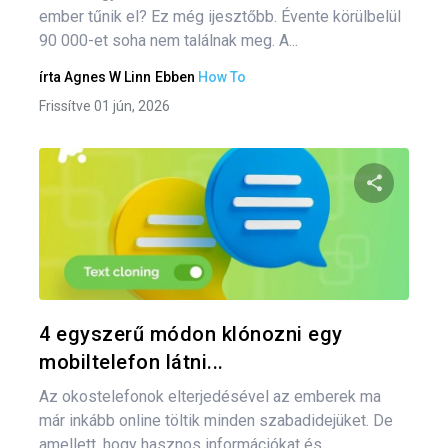
ember tűnik el? Ez még ijesztőbb. Évente körülbelül
90 000-et soha nem találnak meg. A...
írta
Agnes W Linn
Ebben
How To
Frissítve 01 jún, 2026
Oszd meg
Twitter
F
4 egyszerű módon klónozni egy
mobiltelefon látni...
Az okostelefonok elterjedésével az emberek ma
már inkább online töltik minden szabadidejüket. De
amellett, hogy hasznos információkat és