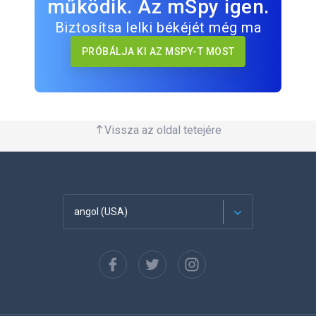
működik. Az mSpy igen.
Biztosítsa lelki békéjét még ma
PRÓBÁLJA KI AZ MSPY-T MOST
Vissza az oldal tetejére
angol (USA)
Français
Español
Deutsch