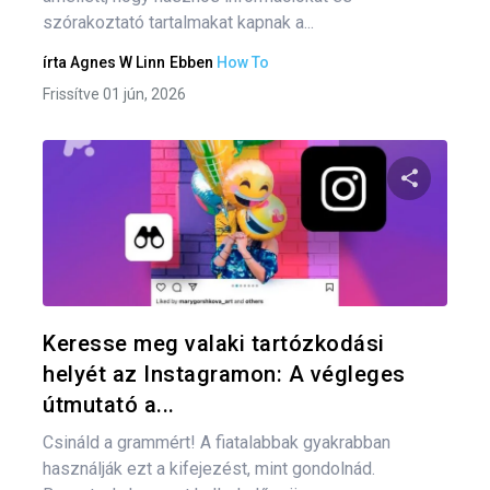
szórakoztató tartalmakat kapnak a...
írta
Agnes W Linn
Ebben
How To
Frissítve 01 jún, 2026
Oszd meg
Twitter
F
Keresse meg valaki tartózkodási
helyét az Instagramon: A végleges
útmutató a...
Csináld a grammért! A fiatalabbak gyakrabban
használják ezt a kifejezést, mint gondolnád.