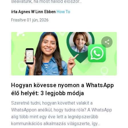
Beavatunk, ha most hallod először...
írta
Agnes W Linn
Ebben
How To
Frissítve 01 jún, 2026
Oszd meg
Twitter
F
Hogyan kövesse nyomon a WhatsApp
élő helyét: 3 legjobb módja
Szeretné tudni, hogyan követhet valakit a
WhatsAppon anélkül, hogy tudna róla? A WhatsApp
alig több mint egy éve lett a legnépszerűbb
kommunikációs alkalmazás világszerte, így...