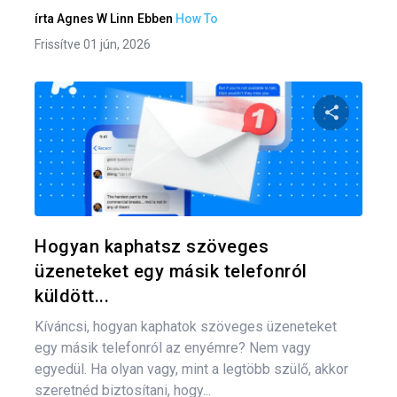
írta
Agnes W Linn
Ebben
How To
Frissítve 01 jún, 2026
Oszd meg
Twitter
F
Hogyan kaphatsz szöveges
üzeneteket egy másik telefonról
küldött...
Kíváncsi, hogyan kaphatok szöveges üzeneteket
egy másik telefonról az enyémre? Nem vagy
egyedül. Ha olyan vagy, mint a legtöbb szülő, akkor
szeretnéd biztosítani, hogy...