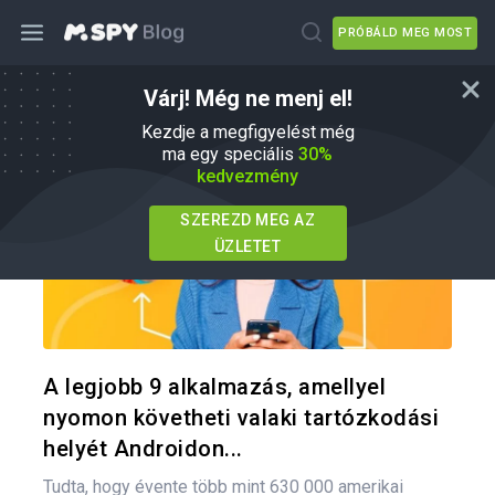
PRÓBÁLD MEG MOST
Várj! Még ne menj el!
Hogyan
Kezdje a megfigyelést még
ma egy speciális
30%
kedvezmény
SZEREZD MEG AZ
ÜZLETET
Oszd meg
Twitter
F
A legjobb 9 alkalmazás, amellyel
nyomon követheti valaki tartózkodási
helyét Androidon...
Tudta, hogy évente több mint 630 000 amerikai