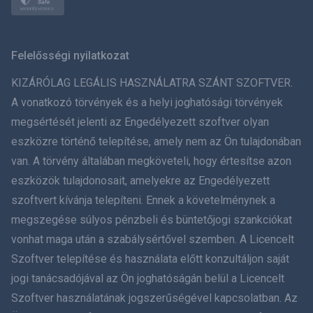
Norsk
Svenska
Felelősségi nyilatkozat
ภาษาไทย
KIZÁRÓLAG LEGÁLIS HASZNÁLATRA SZÁNT SZOFTVER.
A vonatkozó törvények és a helyi joghatósági törvények
简体中文
megsértését jelenti az Engedélyezett szoftver olyan
eszközre történő telepítése, amely nem az Ön tulajdonában
Dansk
van. A törvény általában megköveteli, hogy értesítse azon
हिंदी
eszközök tulajdonosait, amelyekre az Engedélyezett
szoftvert kívánja telepíteni. Ennek a követelménynek a
Holland
megszegése súlyos pénzbeli és büntetőjogi szankciókat
vonhat maga után a szabálysértővel szemben. A Licencelt
עברית
Szoftver telepítése és használata előtt konzultáljon saját
jogi tanácsadójával az Ön joghatóságán belül a Licencelt
Română
Szoftver használatának jogszerűségével kapcsolatban. Az
Ελληνικά