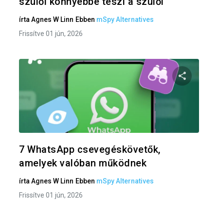
szülői könnyebbé teszi a szülői
írta
Agnes W Linn
Ebben
mSpy Alternatives
Frissítve 01 jún, 2026
Oszd meg
Twitter
F
7 WhatsApp csevegéskövetők,
amelyek valóban működnek
írta
Agnes W Linn
Ebben
mSpy Alternatives
Frissítve 01 jún, 2026