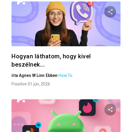
Oszd meg
Twitter
F
Hogyan láthatom, hogy kivel
beszélnek...
írta
Agnes W Linn
Ebben
How To
Frissítve 01 jún, 2026
Oszd meg