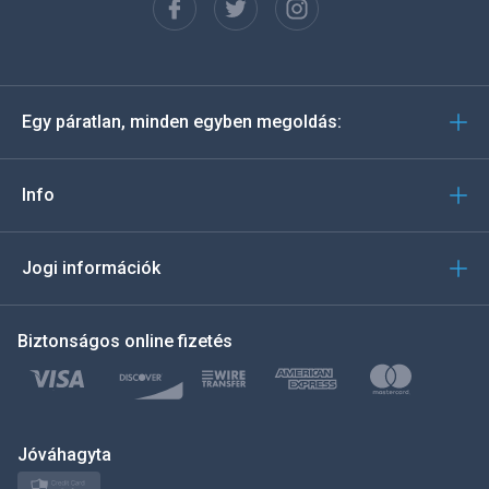
Español
Deutsch
Egy páratlan, minden egyben megoldás:
Português
Italiano
Info
العربية
Jogi információk
한국의
Biztonságos online fizetés
Türkçe
Polski
日本
Jóváhagyta