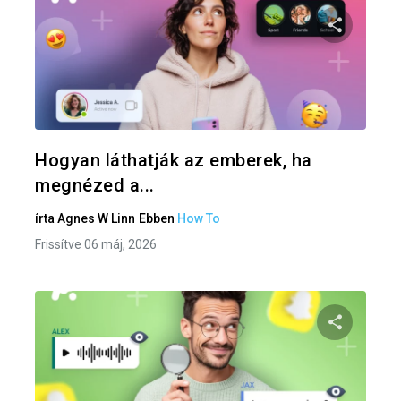
Oszd meg
Twitter
F
Hogyan láthatják az emberek, ha
megnézed a...
írta
Agnes W Linn
Ebben
How To
Frissítve 06 máj, 2026
Oszd meg