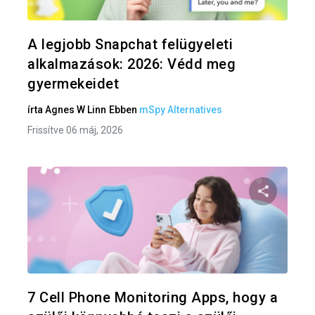
Twitter
F
A legjobb Snapchat felügyeleti
alkalmazások: 2026: Védd meg
gyermekeidet
írta
Agnes W Linn
Ebben
mSpy Alternatives
Frissítve 06 máj, 2026
Oszd meg
Twitter
F
7 Cell Phone Monitoring Apps, hogy a