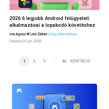
Twitter
F
2026 6 legjobb Android felügyeleti
alkalmazásai a lopakodó követéshez
írta
Agnes W Linn
Ebben
mSpy Alternatives
Frissítve 01 jún, 2026
1
2
3
...
46
KÖVETKEZŐ