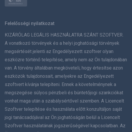
Norsk
Svenska
Felelősségi nyilatkozat
ภาษาไทย
KIZÁRÓLAG LEGÁLIS HASZNÁLATRA SZÁNT SZOFTVER.
A vonatkozó törvények és a helyi joghatósági törvények
简体中文
megsértését jelenti az Engedélyezett szoftver olyan
eszközre történő telepítése, amely nem az Ön tulajdonában
Dansk
van. A törvény általában megköveteli, hogy értesítse azon
हिंदी
eszközök tulajdonosait, amelyekre az Engedélyezett
szoftvert kívánja telepíteni. Ennek a követelménynek a
Holland
megszegése súlyos pénzbeli és büntetőjogi szankciókat
vonhat maga után a szabálysértővel szemben. A Licencelt
עברית
Szoftver telepítése és használata előtt konzultáljon saját
jogi tanácsadójával az Ön joghatóságán belül a Licencelt
Română
Szoftver használatának jogszerűségével kapcsolatban. Az
Ελληνικά