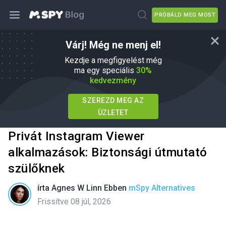
PRÓBÁLD MEG MOST
Várj! Még ne menj el!
Kezdje a megfigyelést még
ma egy speciális
30%
kedvezmény
SZEREZD MEG AZ
ÜZLETET
Privát Instagram Viewer
alkalmazások: Biztonsági útmutató
szülőknek
írta
Agnes W Linn
Ebben
mSpy Alternatives
Frissítve 08 júl, 2026