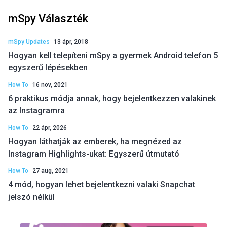
mSpy Választék
mSpy Updates
13 ápr, 2018
Hogyan kell telepíteni mSpy a gyermek Android telefon 5
egyszerű lépésekben
How To
16 nov, 2021
6 praktikus módja annak, hogy bejelentkezzen valakinek
az Instagramra
How To
22 ápr, 2026
Hogyan láthatják az emberek, ha megnézed az
Instagram Highlights-ukat: Egyszerű útmutató
How To
27 aug, 2021
4 mód, hogyan lehet bejelentkezni valaki Snapchat
jelszó nélkül