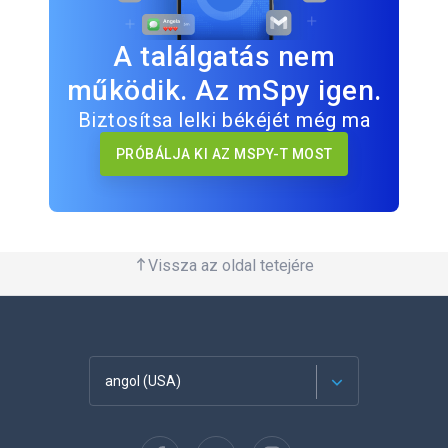
A találgatás nem
működik. Az mSpy igen.
Biztosítsa lelki békéjét még ma
PRÓBÁLJA KI AZ MSPY-T MOST
Vissza az oldal tetejére
angol (USA)
Français