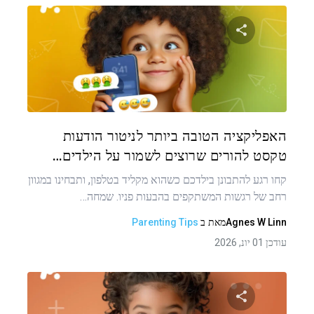
שתף מאמר זה
טוויטר
פייסבוק
העתקת קישור
האפליקציה הטובה ביותר לניטור הודעות
טקסט להורים שרוצים לשמור על הילדים…
קחו רגע להתבונן בילדכם כשהוא מקליד בטלפון, ותבחינו במגוון
רחב של רגשות המשתקפים בהבעות פניו. שמחה…
Agnes W Linn
מאת
ב
Parenting Tips
עודכן 01 יונ, 2026