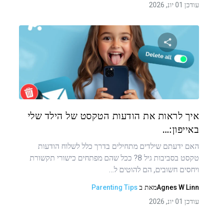
עודכן 01 יונ, 2026
שתף מאמר זה
טוויטר
פייסבוק
העתקת קישור
איך לראות את הודעות הטקסט של הילד שלי
באייפון:…
האם ידעתם שילדים מתחילים בדרך כלל לשלוח הודעות
טקסט בסביבות גיל 8? ככל שהם מפתחים כישורי תקשורת
ויחסים חשובים, הם להוטים ל…
Agnes W Linn
מאת
ב
Parenting Tips
עודכן 01 יונ, 2026