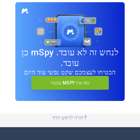
לנחש זה לא עובד. mSpy כן
עובד.
הבטיחו לעצמכם שקט נפשי עוד היום
נסה את MSPY עכשיו
חזרה לראש הדף