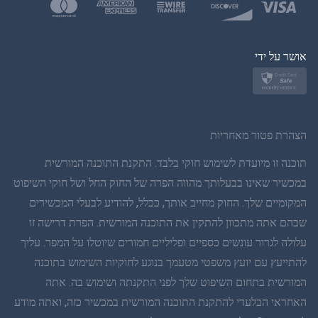
פולנית
יפן
אושר על ידי
נורווגית
שוודית
הצהרת פטור מאחריות
תאית
תוכנה זו מיועדת לשימוש חוקי בלבד. התקנת התוכנה המורשית
במכשיר שאינו בבעלותך מהווה הפרה של החוק החל ושל חוקי השיפוט
סינית פשוטה
המקומיים שלך. החוק מחייב אותך, ככלל, להודיע לבעלי המכשירים
שבהם אתה מתכוון להתקין את התוכנה המורשית. הפרת דרישה זו
דנית
עלולה לגרור עונשים כספיים ופליליים חמורים שיוטלו על המפר. עליך
הינדי
להתייעץ עם יועץ משפטי מטעמך בנוגע לחוקיות השימוש בתוכנה
המורשית בתחום השיפוט שלך לפני התקנתה ושימוש בה. אתה
הולנדית
האחראי הבלעדי להתקנת התוכנה המורשית במכשיר כזה, ואתה מודע