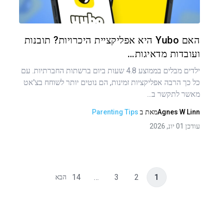
טוויטר
פייסבוק
העתקת קישור
האם Yubo היא אפליקציית היכרויות? תובנות
ועובדות מדאיגות…
ילדים מבלים בממוצע 4.8 שעות ביום ברשתות החברתיות. עם
כל כך הרבה אפליקציות זמינות, הם נוטים יותר לשוחח בצ'אט
מאשר לתקשר ב...
Agnes W Linn
מאת
ב
Parenting Tips
עודכן 01 יונ, 2026
14
…
3
2
1
הבא