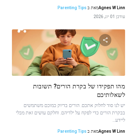
Agnes W Linn
מאת
ב
Parenting Tips
עודכן 01 יונ, 2026
שתף מאמר זה
טוויטר
פייסבוק
העתקת קישור
מהו תפקידו של בקרת הורים? תשובות
לשאלותיכם
יש לנו סוד לחלוק אתכם. הורים בדיוק כמוכם משתמשים
בבקרת הורים כדי לפקח על ילדיהם. וחלקם עושים זאת מבלי
ליידע...
Agnes W Linn
מאת
ב
Parenting Tips