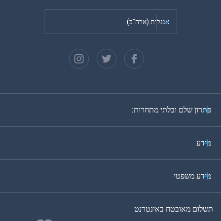
אנגלית (ארה"ב)
צרפתית
ספרדית
גרמנית
פתרון שלם ובלתי מתחרות:
פורטוגזית
איטלקית
מידע
ערבית
מידע משפטי
בקוריאה
תשלום מאובטח באינטרנט
בטורקית