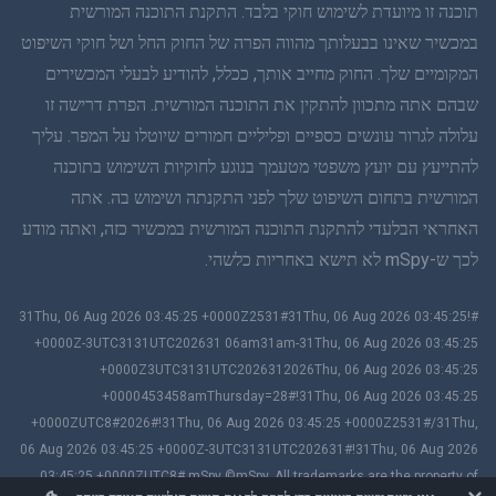
תאית
תוכנה זו מיועדת לשימוש חוקי בלבד. התקנת התוכנה המורשית
במכשיר שאינו בבעלותך מהווה הפרה של החוק החל ושל חוקי השיפוט
סינית פשוטה
המקומיים שלך. החוק מחייב אותך, ככלל, להודיע לבעלי המכשירים
שבהם אתה מתכוון להתקין את התוכנה המורשית. הפרת דרישה זו
דנית
עלולה לגרור עונשים כספיים ופליליים חמורים שיוטלו על המפר. עליך
הינדי
להתייעץ עם יועץ משפטי מטעמך בנוגע לחוקיות השימוש בתוכנה
המורשית בתחום השיפוט שלך לפני התקנתה ושימוש בה. אתה
הולנדית
האחראי הבלעדי להתקנת התוכנה המורשית במכשיר כזה, ואתה מודע
לכך ש-mSpy לא תישא באחריות כלשהי.
עברית
#!31Thu, 06 Aug 2026 03:45:25 +0000Z2531#31Thu, 06 Aug 2026 03:45:25
רומנית
+0000Z-3UTC3131UTC202631 06am31am-31Thu, 06 Aug 2026 03:45:25
+0000Z3UTC3131UTC2026312026Thu, 06 Aug 2026 03:45:25
יוונית
+0000453458amThursday=28#!31Thu, 06 Aug 2026 03:45:25
+0000ZUTC8#2026#!31Thu, 06 Aug 2026 03:45:25 +0000Z2531#/31Thu,
וייטנאמית
06 Aug 2026 03:45:25 +0000Z-3UTC3131UTC202631#!31Thu, 06 Aug 2026
03:45:25 +0000ZUTC8# mSpy ©mSpy. All trademarks are the property of
סינית מסורתית