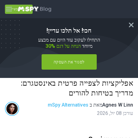
נסה עכשיו
חכו! אל תלכו עדיין!
התחילו לעקוב עוד היום עם מבצע
מיוחד
הנחה על דגם 30%
לסגור את העסקה
אפליקציות לצפייה פרטית באינסטגרם:
מדריך בטיחות להורים
Agnes W Linn
מאת
ב
mSpy Alternatives
עודכן 08 יול, 2026