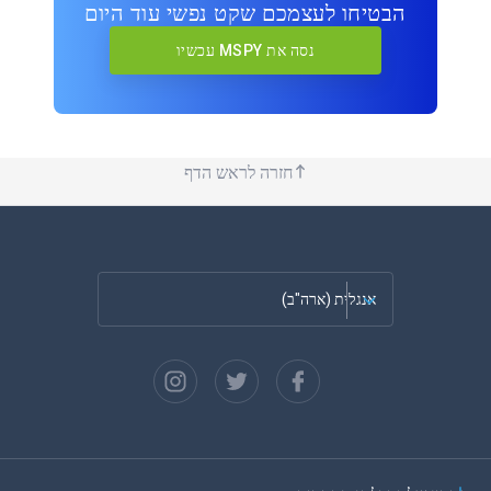
הבטיחו לעצמכם שקט נפשי עוד היום
נסה את MSPY עכשיו
חזרה לראש הדף
אנגלית (ארה"ב)
צרפתית
ספרדית
גרמנית