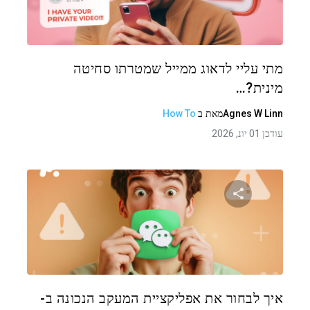
טוויטר
פייסבוק
העתקת קישור
מתי עליי לדאוג ממייל שמטרתו סחיטה
מינית?…
Agnes W Linn
מאת
ב
How To
עודכן 01 יונ, 2026
שתף מאמר זה
טוויטר
פייסבוק
העתקת קישור
איך לבחור את אפליקציית המעקב הנכונה ב-