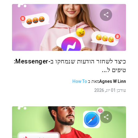
שתף מאמר זה
טוויטר
פייסבוק
העתקת קישור
כיצד לשחזר הודעות שנמחקו ב-Messenger:
טיפים ל...
Agnes W Linn
מאת
ב
How To
עודכן 01 יונ, 2026
שתף מאמר זה