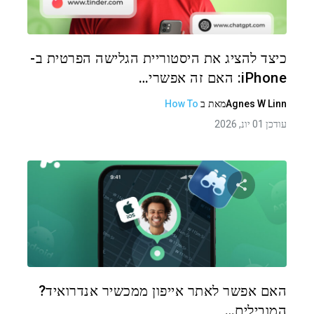
טוויטר
פייסבוק
העתקת קישור
כיצד להציג את היסטוריית הגלישה הפרטית ב-
iPhone: האם זה אפשרי…
Agnes W Linn
מאת
ב
How To
עודכן 01 יונ, 2026
שתף מאמר זה
טוויטר
פייסבוק
העתקת קישור
האם אפשר לאתר אייפון ממכשיר אנדרואיד?
המובילים…