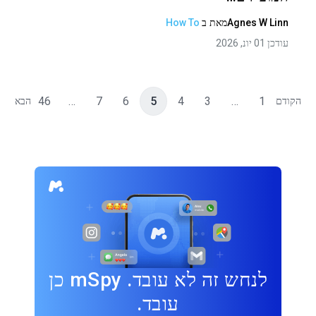
Agnes W Linn
מאת
ב
How To
עודכן 01 יונ, 2026
46
…
7
6
5
4
3
…
1
הקודם
הבא
לנחש זה לא עובד. mSpy כן
עובד.