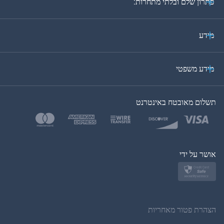
פתרון שלם ובלתי מתחרות:
פורטוגזית
איטלקית
מידע
ערבית
מידע משפטי
בקוריאה
תשלום מאובטח באינטרנט
בטורקית
פולנית
יפן
אושר על ידי
נורווגית
שוודית
הצהרת פטור מאחריות